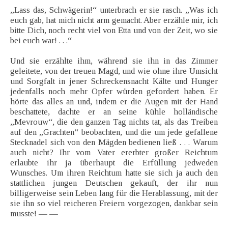
„Lass das, Schwägerin!“ unterbrach er sie rasch. „Was ich
euch gab, hat mich nicht arm gemacht. Aber erzähle mir, ich
bitte Dich, noch recht viel von Etta und von der Zeit, wo sie
bei euch war! . . .“
Und sie erzählte ihm, während sie ihn in das Zimmer
geleitete, von der treuen Magd, und wie ohne ihre Umsicht
und Sorgfalt in jener Schreckensnacht Kälte und Hunger
jedenfalls noch mehr Opfer würden gefordert haben. Er
hörte das alles an und, indem er die Augen mit der Hand
beschattete, dachte er an seine kühle holländische
„Mevrouw“, die den ganzen Tag nichts tat, als das Treiben
auf den „Grachten“ beobachten, und die um jede gefallene
Stecknadel sich von den Mägden bedienen ließ . . . Warum
auch nicht? Ihr vom Vater ererbter großer Reichtum
erlaubte ihr ja überhaupt die Erfüllung jedweden
Wunsches. Um ihren Reichtum hatte sie sich ja auch den
stattlichen jungen Deutschen gekauft, der ihr nun
billigerweise sein Leben lang für die Herablassung, mit der
sie ihn so viel reicheren Freiern vorgezogen, dankbar sein
musste! — —