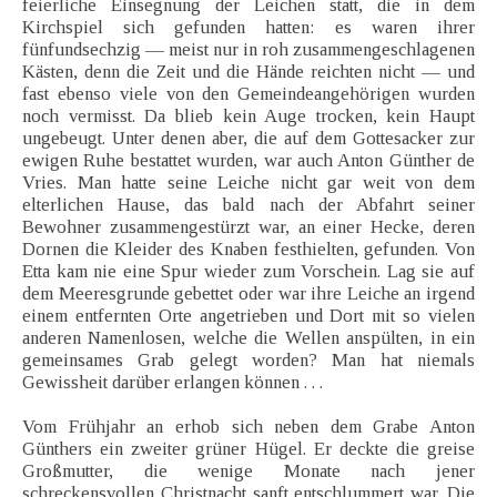
feierliche Einsegnung der Leichen statt, die in dem
Kirchspiel sich gefunden hatten: es waren ihrer
fünfundsechzig — meist nur in roh zusammengeschlagenen
Kästen, denn die Zeit und die Hände reichten nicht — und
fast ebenso viele von den Gemeindeangehörigen wurden
noch vermisst. Da blieb kein Auge trocken, kein Haupt
ungebeugt. Unter denen aber, die auf dem Gottesacker zur
ewigen Ruhe bestattet wurden, war auch Anton Günther de
Vries. Man hatte seine Leiche nicht gar weit von dem
elterlichen Hause, das bald nach der Abfahrt seiner
Bewohner zusammengestürzt war, an einer Hecke, deren
Dornen die Kleider des Knaben festhielten, gefunden. Von
Etta kam nie eine Spur wieder zum Vorschein. Lag sie auf
dem Meeresgrunde gebettet oder war ihre Leiche an irgend
einem entfernten Orte angetrieben und Dort mit so vielen
anderen Namenlosen, welche die Wellen anspülten, in ein
gemeinsames Grab gelegt worden? Man hat niemals
Gewissheit darüber erlangen können . . .
Vom Frühjahr an erhob sich neben dem Grabe Anton
Günthers ein zweiter grüner Hügel. Er deckte die greise
Großmutter, die wenige Monate nach jener
schreckensvollen Christnacht sanft entschlummert war. Die