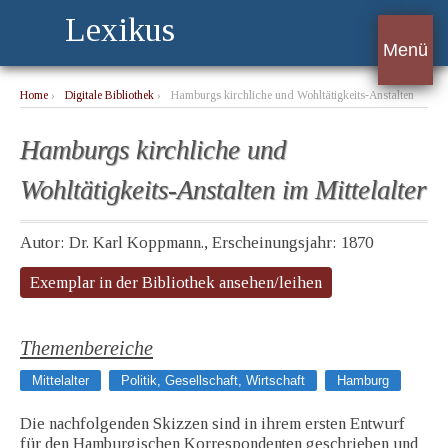
Lexikus
Menü
Home
›
Digitale Bibliothek
›
Hamburgs kirchliche und Wohltätigkeits-Anstalten
im Mittelalter
Hamburgs kirchliche und
Wohltätigkeits-Anstalten im Mittelalter
Autor: Dr. Karl Koppmann., Erscheinungsjahr: 1870
Exemplar in der Bibliothek ansehen/leihen
Themenbereiche
Mittelalter
Politik, Gesellschaft, Wirtschaft
Hamburg
Die nachfolgenden Skizzen sind in ihrem ersten Entwurf
für den Hamburgischen Korrespondenten geschrieben und