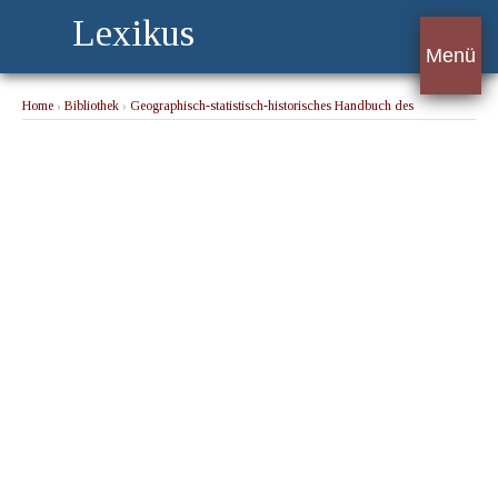
Lexikus
Menü
Home
›
Bibliothek
›
Geographisch-statistisch-historisches Handbuch des
Mecklenburger Landes - Band 2
› Irren-Heil-Anstalt Sachsenberg