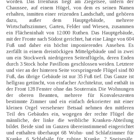
worden. Das Irrenhaus liegt am Ziegelsee, unfern der
Chaussee, auf einem Hügel, von dem es seinen Namen
erhalten, inmitten einer reizenden Landschaft, und gehören
dazu, außer dem Hauptgebäude, mehrere
Wirtschaftszimmer, Garten, Felder und Wiesen, zusammen
ein Flächeninhalt von 12.000 Ruthen. Das Hauptgebäude,
mit der Fronte nach Südost gerichtet, hat eine Länge von 604
Fuß und daher ein höchst imponierendes Ansehen. Es
zerfällt in einem dreistöckigen Mittelgebäude und in zwei
um ein Stockwerk niedrigeren Seitenflügeln, deren Enden
durch 3 Stock hohe Pavillons geschlossen weiden. Letztere
und vier an der hinteren Seite vorspringende Flügel sind 80
Fuß, das übrige Gebäude ist nur 35 Fuß tief. Das Ganze ist
hellgrau getüncht, von einfacher Architektur, und enthält in
der Front 128 Fenster ohne das Souterrain. Die Wohnungen
der oberen Beamten, mehrere für Konvaleszenten
bestimmte Zimmer und ein einfach dekorierter mit einer
kleinen Orgel versehener Betsaal nehmen den mittleren
Teil des Gebäudes ein, wogegen der rechte Flügel die
männliche, der linke die weibliche Kranken-Abteilung
bildet. Beide sind im Ganzen übereinstimmend eingerichtet
und enthalten überhaupt 68 Wohn- und Schlafzimmer für
Kranke, 6 Schlafsäle für ruhige Kranke, 2 Speisesäle,