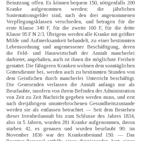
Benutzung offen. Es können bequem 150, nötigenfalls 200
Kranke aufgenommen werden; die jährlichen
Sustentationsgelder sind, nach den drei angenommenen
Verpflegungsklassen verschieden, und betragen für die
erste Klasse 340 F, für die zweite 160 F, für die dritte
Klasse 95 F N 2/3. Übrigens werden alle Kranke mit größter
Milde und Aufmerksamkeit behandelt, zu einer bestimmten
Lebensordnung und angemessener Beschäftigung, deren
die Feld- und Hauswirtschaft der Anstalt mancherlei
darbietet, angehalten, auch ist ihnen die möglichste Freiheit
gestattet. Die fähigeren Kranken wohnen dem sonntäglichen
Gottesdienste bei, werden auch zu bestimmten Stunden von
dem Geistlichen durch mancherlei Unterricht beschäftigt.
Die Genesenden verlassen die Anstalt anfangs nur als
Beurlaubte, insofern von ihrem Befinden der Administration
von Zeit zu Zeit Nachricht gegeben werden muss, und erst
nach dreijährigem ununterbrochenen Gesundheitszustande
werden sie als entlassen betrachtet. — Seit dem Bestehen
dieser Irrenheilanstalt bis zum Schlusse des Jahres 1834,
also in 5 Jahren, wurden 281 Kranke aufgenommen, davon
starben 42, es genasen und wurden beurlaubt 90; im
November 1836 war der Krankenbestand 150. — Das