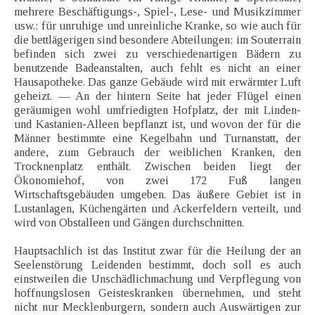
mehrere Beschäftigungs-, Spiel-, Lese- und Musikzimmer
usw.; für unruhige und unreinliche Kranke, so wie auch für
die bettlägerigen sind besondere Abteilungen; im Souterrain
befinden sich zwei zu verschiedenartigen Bädern zu
benutzende Badeanstalten, auch fehlt es nicht an einer
Hausapotheke. Das ganze Gebäude wird mit erwärmter Luft
geheizt. — An der hintern Seite hat jeder Flügel einen
geräumigen wohl umfriedigten Hofplatz, der mit Linden-
und Kastanien-Alleen bepflanzt ist, und wovon der für die
Männer bestimmte eine Kegelbahn und Turnanstatt, der
andere, zum Gebrauch der weiblichen Kranken, den
Trocknenplatz enthält. Zwischen beiden liegt der
Ökonomiehof, von zwei 172 Fuß langen
Wirtschaftsgebäuden umgeben. Das äußere Gebiet ist in
Lustanlagen, Küchengärten und Ackerfeldern verteilt, und
wird von Obstalleen und Gängen durchschnitten.
Hauptsachlich ist das Institut zwar für die Heilung der an
Seelenstörung Leidenden bestimmt, doch soll es auch
einstweilen die Unschädlichmachung und Verpflegung von
hoffnungslosen Geisteskranken übernehmen, und steht
nicht nur Mecklenburgern, sondern auch Auswärtigen zur