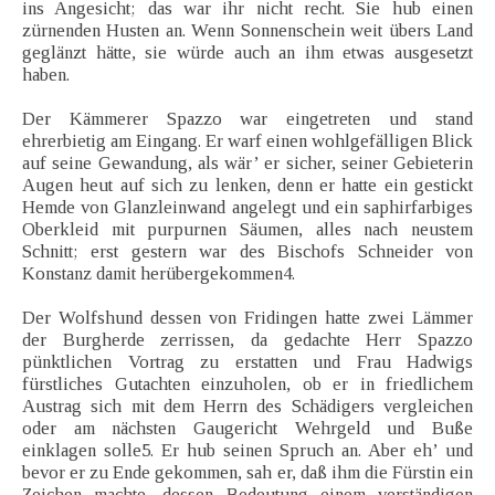
ins Angesicht; das war ihr nicht recht. Sie hub einen
zürnenden Husten an. Wenn Sonnenschein weit übers Land
geglänzt hätte, sie würde auch an ihm etwas ausgesetzt
haben.
Der Kämmerer Spazzo war eingetreten und stand
ehrerbietig am Eingang. Er warf einen wohlgefälligen Blick
auf seine Gewandung, als wär’ er sicher, seiner Gebieterin
Augen heut auf sich zu lenken, denn er hatte ein gestickt
Hemde von Glanzleinwand angelegt und ein saphirfarbiges
Oberkleid mit purpurnen Säumen, alles nach neustem
Schnitt; erst gestern war des Bischofs Schneider von
Konstanz damit herübergekommen4.
Der Wolfshund dessen von Fridingen hatte zwei Lämmer
der Burgherde zerrissen, da gedachte Herr Spazzo
pünktlichen Vortrag zu erstatten und Frau Hadwigs
fürstliches Gutachten einzuholen, ob er in friedlichem
Austrag sich mit dem Herrn des Schädigers vergleichen
oder am nächsten Gaugericht Wehrgeld und Buße
einklagen solle5. Er hub seinen Spruch an. Aber eh’ und
bevor er zu Ende gekommen, sah er, daß ihm die Fürstin ein
Zeichen machte, dessen Bedeutung einem verständigen