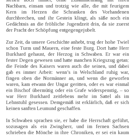
Nachbarn, einsam und trotzig wie alle, die mit feurigem
Kern im Herzen die Schranken des Vorhandenen
durchbrechen, und ihr Gestein klingt, als säße noch ein
Gedächtnis an die fröhliche Jugendzeit drin, da sie zuerst
der Pracht der Schöpfung entgegengejubelt.
Zur Zeit, da unsere Geschichte anhebt, trug der hohe Twiel
schon Turm und Mauern, eine feste Burg. Dort hatte Herr
Burkhard gehaust, der Herzog in Schwaben. Er war ein
fester Degen gewesen und hatte manchen Kriegszug getan;
die Feinde des Kaisers waren auch die seinen, und dabei
gab es immer Arbeit: wenn’s in Welschland ruhig war,
fingen oben die Normänner an, und wenn die geworfen
waren, kam etwann der Ungar geritten, oder es war einmal
ein Bischof übermütig oder ein Grafe widerspenstig, – so
war Herr Burkhard zeitlebens mehr im Sattel als im
Lehnstuhl gesessen. Demgemäß ist erklärlich, daß er sich
keinen sanften Leumund geschaffen.
In Schwaben sprachen sie, er habe die Herrschaft geführt,
sozusagen als ein Zwingherr, und im fernen Sachsen
schrieben die Mönche in ihre Chroniken, er sei ein kaum