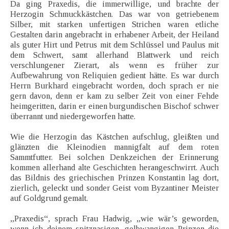
Da ging Praxedis, die immerwillige, und brachte der
Herzogin Schmuckkästchen. Das war von getriebenem
Silber, mit starken unfertigen Strichen waren etliche
Gestalten darin angebracht in erhabener Arbeit, der Heiland
als guter Hirt und Petrus mit dem Schlüssel und Paulus mit
dem Schwert, samt allerhand Blattwerk und reich
verschlungener Zierart, als wenn es früher zur
Aufbewahrung von Reliquien gedient hätte. Es war durch
Herrn Burkhard eingebracht worden, doch sprach er nie
gern davon, denn er kam zu selber Zeit von einer Fehde
heimgeritten, darin er einen burgundischen Bischof schwer
überrannt und niedergeworfen hatte.
Wie die Herzogin das Kästchen aufschlug, gleißten und
glänzten die Kleinodien mannigfalt auf dem roten
Sammtfutter. Bei solchen Denkzeichen der Erinnerung
kommen allerhand alte Geschichten herangeschwirrt. Auch
das Bildnis des griechischen Prinzen Konstantin lag dort,
zierlich, geleckt und sonder Geist vom Byzantiner Meister
auf Goldgrund gemalt.
„Praxedis“, sprach Frau Hadwig, „wie wär’s geworden,
wenn ich deinem spitznasigen, gelbwangigen Prinzen die