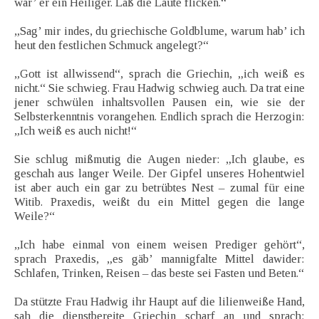
wär’ er ein Heiliger. Laß die Laute flicken.“
„Sag’ mir indes, du griechische Goldblume, warum hab’ ich
heut den festlichen Schmuck angelegt?“
„Gott ist allwissend“, sprach die Griechin, „ich weiß es
nicht.“ Sie schwieg. Frau Hadwig schwieg auch. Da trat eine
jener schwülen inhaltsvollen Pausen ein, wie sie der
Selbsterkenntnis vorangehen. Endlich sprach die Herzogin:
„Ich weiß es auch nicht!“
Sie schlug mißmutig die Augen nieder: „Ich glaube, es
geschah aus langer Weile. Der Gipfel unseres Hohentwiel
ist aber auch ein gar zu betrübtes Nest – zumal für eine
Witib. Praxedis, weißt du ein Mittel gegen die lange
Weile?“
„Ich habe einmal von einem weisen Prediger gehört“,
sprach Praxedis, „es gäb’ mannigfalte Mittel dawider:
Schlafen, Trinken, Reisen – das beste sei Fasten und Beten.“
Da stützte Frau Hadwig ihr Haupt auf die lilienweiße Hand,
sah die dienstbereite Griechin scharf an und sprach: