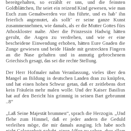
bereitgehalten, so erzählt er uns, und die feinsten
Goldblättchen, Ihr seiet ein reizend Kind gewesen, wie man
Euch zum Gemaltwerden vor ihn führte, und es hab’ ihn
feierlich angemutet, als sollt’ er seine ganze Kunst
zusammennehmen, wie damals, als er die Mutter Gottes fürs
Athoskloster malte. Aber die Prinzessin Hadwig hätten
geruht, die Augen zu verdrehen, und wie er eine
bescheidene Einwendung erhoben, hätten Eure Gnaden die
Zunge gewiesen und beide Hände mit gestreckten Fingern
an die Nase gehalten und in anmutig gebrochenem
Griechisch gesagt, das sei die rechte Stellung.
Der Herr Hofmaler nahm Veranlassung, vieles über den
Mangel an Bildung in deutschen Landen dran zu knüpfen,
und hat einen hohen Schwur getan, daß er zeitlebens dort
kein Fräulein mehr malen wolle. Und der Kaiser Basilius
hat auf den Bericht hin grimmig in seinen Bart gebrummt
...8“
„Laß Seine Majestät brummen“, sprach die Herzogin. „Und
flehe zum Himmel, daß er jeder andern die Geduld
verleihen möge, die mir damals ausging. Ich habe noch
nicht Gelegenheit gehabt, einen Affen zu sehen, aber allem