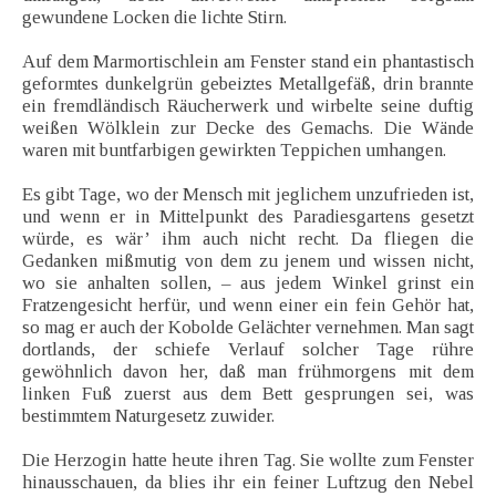
gewundene Locken die lichte Stirn.
Auf dem Marmortischlein am Fenster stand ein phantastisch
geformtes dunkelgrün gebeiztes Metallgefäß, drin brannte
ein fremdländisch Räucherwerk und wirbelte seine duftig
weißen Wölklein zur Decke des Gemachs. Die Wände
waren mit buntfarbigen gewirkten Teppichen umhangen.
Es gibt Tage, wo der Mensch mit jeglichem unzufrieden ist,
und wenn er in Mittelpunkt des Paradiesgartens gesetzt
würde, es wär’ ihm auch nicht recht. Da fliegen die
Gedanken mißmutig von dem zu jenem und wissen nicht,
wo sie anhalten sollen, – aus jedem Winkel grinst ein
Fratzengesicht herfür, und wenn einer ein fein Gehör hat,
so mag er auch der Kobolde Gelächter vernehmen. Man sagt
dortlands, der schiefe Verlauf solcher Tage rühre
gewöhnlich davon her, daß man frühmorgens mit dem
linken Fuß zuerst aus dem Bett gesprungen sei, was
bestimmtem Naturgesetz zuwider.
Die Herzogin hatte heute ihren Tag. Sie wollte zum Fenster
hinausschauen, da blies ihr ein feiner Luftzug den Nebel