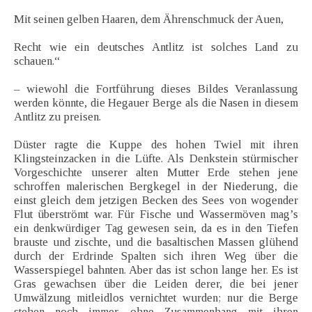
Mit seinen gelben Haaren, dem Ährenschmuck der Auen,
Recht wie ein deutsches Antlitz ist solches Land zu
schauen.“
– wiewohl die Fortführung dieses Bildes Veranlassung
werden könnte, die Hegauer Berge als die Nasen in diesem
Antlitz zu preisen.
Düster ragte die Kuppe des hohen Twiel mit ihren
Klingsteinzacken in die Lüfte. Als Denkstein stürmischer
Vorgeschichte unserer alten Mutter Erde stehen jene
schroffen malerischen Bergkegel in der Niederung, die
einst gleich dem jetzigen Becken des Sees von wogender
Flut überströmt war. Für Fische und Wassermöven mag’s
ein denkwürdiger Tag gewesen sein, da es in den Tiefen
brauste und zischte, und die basaltischen Massen glühend
durch der Erdrinde Spalten sich ihren Weg über die
Wasserspiegel bahnten. Aber das ist schon lange her. Es ist
Gras gewachsen über die Leiden derer, die bei jener
Umwälzung mitleidlos vernichtet wurden; nur die Berge
stehen noch immer, ohne Zusammenhang mit ihren