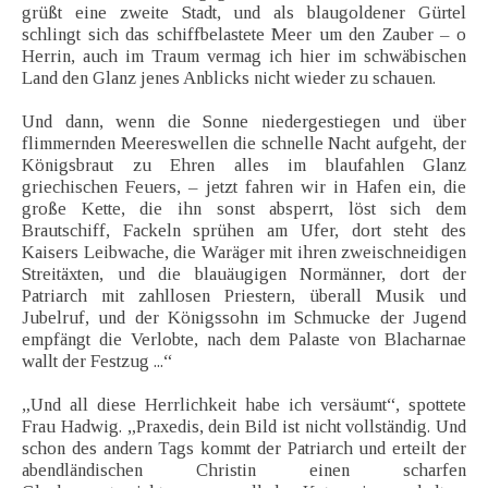
grüßt eine zweite Stadt, und als blaugoldener Gürtel
schlingt sich das schiffbelastete Meer um den Zauber – o
Herrin, auch im Traum vermag ich hier im schwäbischen
Land den Glanz jenes Anblicks nicht wieder zu schauen.
Und dann, wenn die Sonne niedergestiegen und über
flimmernden Meereswellen die schnelle Nacht aufgeht, der
Königsbraut zu Ehren alles im blaufahlen Glanz
griechischen Feuers, – jetzt fahren wir in Hafen ein, die
große Kette, die ihn sonst absperrt, löst sich dem
Brautschiff, Fackeln sprühen am Ufer, dort steht des
Kaisers Leibwache, die Waräger mit ihren zweischneidigen
Streitäxten, und die blauäugigen Normänner, dort der
Patriarch mit zahllosen Priestern, überall Musik und
Jubelruf, und der Königssohn im Schmucke der Jugend
empfängt die Verlobte, nach dem Palaste von Blacharnae
wallt der Festzug ...“
„Und all diese Herrlichkeit habe ich versäumt“, spottete
Frau Hadwig. „Praxedis, dein Bild ist nicht vollständig. Und
schon des andern Tags kommt der Patriarch und erteilt der
abendländischen Christin einen scharfen