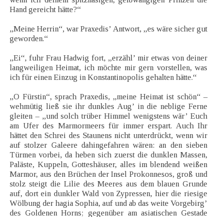
Hand gereicht hätte?“
„Meine Herrin“, war Praxedis’ Antwort, „es wäre sicher gut
geworden.“
„Ei“, fuhr Frau Hadwig fort, „erzähl’ mir etwas von deiner
langweiligen Heimat, ich möchte mir gern vorstellen, was
ich für einen Einzug in Konstantinopolis gehalten hätte.“
„O Fürstin“, sprach Praxedis, „meine Heimat ist schön“ –
wehmütig ließ sie ihr dunkles Aug’ in die neblige Ferne
gleiten – „und solch trüber Himmel wenigstens wär’ Euch
am Ufer des Marmormeers für immer erspart. Auch Ihr
hättet den Schrei des Staunens nicht unterdrückt, wenn wir
auf stolzer Galeere dahingefahren wären: an den sieben
Türmen vorbei, da heben sich zuerst die dunklen Massen,
Paläste, Kuppeln, Gotteshäuser, alles im blendend weißen
Marmor, aus den Brüchen der Insel Prokonnesos, groß und
stolz steigt die Lilie des Meeres aus dem blauen Grunde
auf, dort ein dunkler Wald von Zypressen, hier die riesige
Wölbung der hagia Sophia, auf und ab das weite Vorgebirg’
des Goldenen Horns; gegenüber am asiatischen Gestade