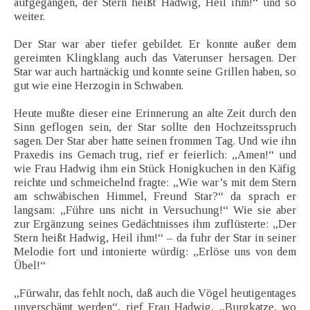
aufgegangen, der Stern heißt Hadwig, Heil ihm!“ und so
weiter.
Der Star war aber tiefer gebildet. Er konnte außer dem
gereimten Klingklang auch das Vaterunser hersagen. Der
Star war auch hartnäckig und konnte seine Grillen haben, so
gut wie eine Herzogin in Schwaben.
Heute mußte dieser eine Erinnerung an alte Zeit durch den
Sinn geflogen sein, der Star sollte den Hochzeitsspruch
sagen. Der Star aber hatte seinen frommen Tag. Und wie ihn
Praxedis ins Gemach trug, rief er feierlich: „Amen!“ und
wie Frau Hadwig ihm ein Stück Honigkuchen in den Käfig
reichte und schmeichelnd fragte: „Wie war’s mit dem Stern
am schwäbischen Himmel, Freund Star?“ da sprach er
langsam: „Führe uns nicht in Versuchung!“ Wie sie aber
zur Ergänzung seines Gedächtnisses ihm zuflüsterte: „Der
Stern heißt Hadwig, Heil ihm!“ – da fuhr der Star in seiner
Melodie fort und intonierte würdig: „Erlöse uns von dem
Übel!“
„Fürwahr, das fehlt noch, daß auch die Vögel heutigentages
unverschämt werden“, rief Frau Hadwig, „Burgkatze, wo