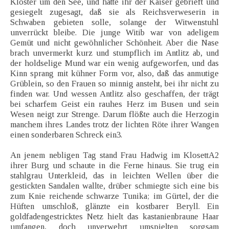
Klöster um den See, und hatte ihr der Kaiser gebrieft und
gesiegelt zugesagt, daß sie als Reichsverweserin in
Schwaben gebieten solle, solange der Witwenstuhl
unverrückt bleibe. Die junge Witib war von adeligem
Gemüt und nicht gewöhnlicher Schönheit. Aber die Nase
brach unvermerkt kurz und stumpflich im Antlitz ab, und
der holdselige Mund war ein wenig aufgeworfen, und das
Kinn sprang mit kühner Form vor, also, daß das anmutige
Grüblein, so den Frauen so minnig ansteht, bei ihr nicht zu
finden war. Und wessen Antlitz also geschaffen, der trägt
bei scharfem Geist ein rauhes Herz im Busen und sein
Wesen neigt zur Strenge. Darum flößte auch die Herzogin
manchem ihres Landes trotz der lichten Röte ihrer Wangen
einen sonderbaren Schreck ein3.
An jenem nebligen Tag stand Frau Hadwig im KlosettA2
ihrer Burg und schaute in die Ferne hinaus. Sie trug ein
stahlgrau Unterkleid, das in leichten Wellen über die
gestickten Sandalen wallte, drüber schmiegte sich eine bis
zum Knie reichende schwarze Tunika; im Gürtel, der die
Hüften umschloß, glänzte ein kostbarer Beryll. Ein
goldfadengestricktes Netz hielt das kastanienbraune Haar
umfangen, doch unverwehrt umspielten sorgsam