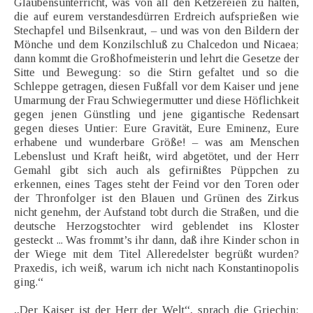
Glaubensunterricht, was von all den Ketzereien zu halten,
die auf eurem verstandesdürren Erdreich aufsprießen wie
Stechapfel und Bilsenkraut, – und was von den Bildern der
Mönche und dem Konzilschluß zu Chalcedon und Nicaea;
dann kommt die Großhofmeisterin und lehrt die Gesetze der
Sitte und Bewegung: so die Stirn gefaltet und so die
Schleppe getragen, diesen Fußfall vor dem Kaiser und jene
Umarmung der Frau Schwiegermutter und diese Höflichkeit
gegen jenen Günstling und jene gigantische Redensart
gegen dieses Untier: Eure Gravität, Eure Eminenz, Eure
erhabene und wunderbare Größe! – was am Menschen
Lebenslust und Kraft heißt, wird abgetötet, und der Herr
Gemahl gibt sich auch als gefirnißtes Püppchen zu
erkennen, eines Tages steht der Feind vor den Toren oder
der Thronfolger ist den Blauen und Grünen des Zirkus
nicht genehm, der Aufstand tobt durch die Straßen, und die
deutsche Herzogstochter wird geblendet ins Kloster
gesteckt ... Was frommt’s ihr dann, daß ihre Kinder schon in
der Wiege mit dem Titel Alleredelster begrüßt wurden?
Praxedis, ich weiß, warum ich nicht nach Konstantinopolis
ging.“
„Der Kaiser ist der Herr der Welt“, sprach die Griechin;