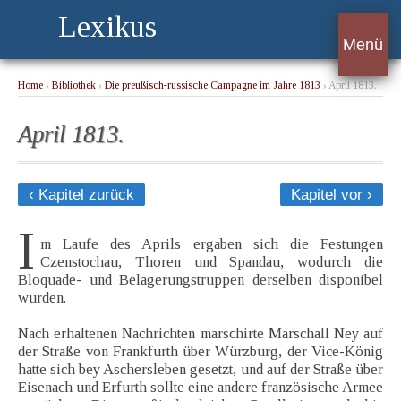
Lexikus
Menü
Home
›
Bibliothek
›
Die preußisch-russische Campagne im Jahre 1813
› April 1813.
April 1813.
‹ Kapitel zurück
Kapitel vor ›
I
m Laufe des Aprils ergaben sich die Festungen
Czenstochau, Thoren und Spandau, wodurch die
Bloquade- und Belagerungstruppen derselben disponibel
wurden.
Nach erhaltenen Nachrichten marschirte Marschall Ney auf
der Straße von Frankfurth über Würzburg, der Vice-König
hatte sich bey Aschersleben gesetzt, und auf der Straße über
Eisenach und Erfurth sollte eine andere französische Armee