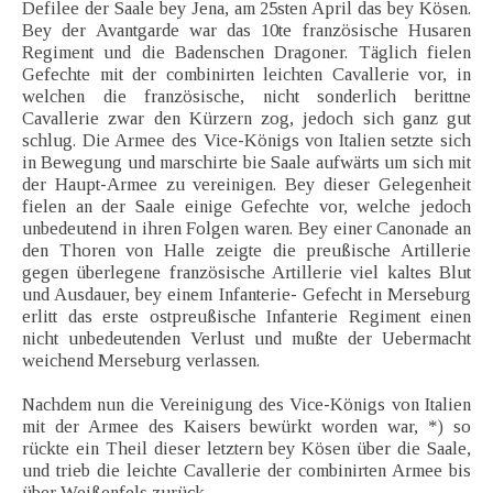
Defilee der Saale bey Jena, am 25sten April das bey Kösen.
Bey der Avantgarde war das 10te französische Husaren
Regiment und die Badenschen Dragoner. Täglich fielen
Gefechte mit der combinirten leichten Cavallerie vor, in
welchen die französische, nicht sonderlich berittne
Cavallerie zwar den Kürzern zog, jedoch sich ganz gut
schlug. Die Armee des Vice-Königs von Italien setzte sich
in Bewegung und marschirte bie Saale aufwärts um sich mit
der Haupt-Armee zu vereinigen. Bey dieser Gelegenheit
fielen an der Saale einige Gefechte vor, welche jedoch
unbedeutend in ihren Folgen waren. Bey einer Canonade an
den Thoren von Halle zeigte die preußische Artillerie
gegen überlegene französische Artillerie viel kaltes Blut
und Ausdauer, bey einem Infanterie- Gefecht in Merseburg
erlitt das erste ostpreußische Infanterie Regiment einen
nicht unbedeutenden Verlust und mußte der Uebermacht
weichend Merseburg verlassen.
Nachdem nun die Vereinigung des Vice-Königs von Italien
mit der Armee des Kaisers bewürkt worden war, *) so
rückte ein Theil dieser letztern bey Kösen über die Saale,
und trieb die leichte Cavallerie der combinirten Armee bis
über Weißenfels zurück.