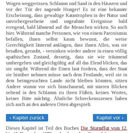
Wogen weggerissen. Schlamm und Sand in den Häusern und
vor der Tür der nagende Hunger! Es ist eine bekannte
Erscheinung, dass gewaltige Katastrophen in der Natur und
unvorhergesehene und ungeahnte Ereignisse bald
erregend, bald lähmend auf die Menschen wirken. So auch
hier. Während manche Personen, wie von einem Paroxismus
befallen, ihnen selbst kaum bewusst, die weise
Gerechtigkeit lästernd anklagen, dass ihnen Alles, was sie
besaßen, geraubt, - versinken wieder andere in einen völlig
apathischen Zustand, derartig, dass sie wie träumend
umhergehen und gleichgültig auf all das Elend blicken, das
sie umgibt. Während die Einen laut fordern, dass der Staat
sie hinüber nehmen müsse nach dem Festlande, weil sie in
dem heimgesuchten Lande nicht bleiben könnten, sitzen
Andere stumm vor sich hinschauend, mit starren Blicken
sehend in den Schlamm zu ihren Füßen, keines Wortes,
keiner Bitte mächtig. Ähnliche Schreckensszenen haben
sich auch an den anderen Orten abgespielt.
‹ Kapitel zurück
Kapitel vor ›
Dieses Kapitel ist Teil des Buches
Die Sturmflut vom 12.