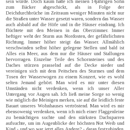
sein würde. Doch kaum hatte ich meinen 14jährigen Sohn
zum Bäcker abgeschickt, als in Folge der
Deichdurchbrüche im Zeitraum weniger Minuten nicht nur
die Straßen unter Wasser gesetzt waren, sondern das Wasser
auch alsbald auf die Höfe und in die Häuser eindrang. Ich
flüchtete mit den Meinen in das Oberzimmer. Immer
heftiger weht der Sturm aus Nordosten, der gefährlichsten
Richtung. Immer höher steigt das Wasser. Allmählich
verschwinden selbst höher gelegene Stellen und bald ist
Alles ein Meer, aus dem nur die Häuser und Stallungen
hervorragen. Einzelne Teile des Schornsteines und des
Daches stürzen prasselnd auf die Decke nieder und
vereinigen sich mit dem Peitschen des Sturmes und dem
Tosen der Wasserwogen zu einem Konzert, wie es wohl
selten Jemand gehört. Man wird es mir unter diesen
Umständen nicht verdenken, wenn ich unser Aller
Untergang vor Augen sah. Ich ließ meine Sorge so wenig
wie möglich die Meinigen merken, sie auf die leidlich feste
Bauart unseres Wohnhauses vertröstend. Man wird es mir
ebensowenig verdenken, wenn ich mich einer Flaggenleine
zu bemächtigen suchte und den stärksten Dachsparren
aufsuchte, um im Augenblicke der höchsten Not Weib und
Kind - und wo war jetzt alles Andere? - daran festzubinden.