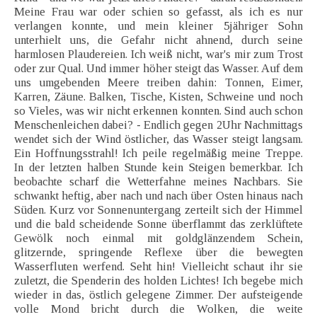
Meine Frau war oder schien so gefasst, als ich es nur
verlangen konnte, und mein kleiner 5jähriger Sohn
unterhielt uns, die Gefahr nicht ahnend, durch seine
harmlosen Plaudereien. Ich weiß nicht, war's mir zum Trost
oder zur Qual. Und immer höher steigt das Wasser. Auf dem
uns umgebenden Meere treiben dahin: Tonnen, Eimer,
Karren, Zäune. Balken, Tische, Kisten, Schweine und noch
so Vieles, was wir nicht erkennen konnten. Sind auch schon
Menschenleichen dabei? - Endlich gegen 2Uhr Nachmittags
wendet sich der Wind östlicher, das Wasser steigt langsam.
Ein Hoffnungsstrahl! Ich peile regelmäßig meine Treppe.
In der letzten halben Stunde kein Steigen bemerkbar. Ich
beobachte scharf die Wetterfahne meines Nachbars. Sie
schwankt heftig, aber nach und nach über Osten hinaus nach
Süden. Kurz vor Sonnenuntergang zerteilt sich der Himmel
und die bald scheidende Sonne überflammt das zerklüftete
Gewölk noch einmal mit goldglänzendem Schein,
glitzernde, springende Reflexe über die bewegten
Wasserfluten werfend. Seht hin! Vielleicht schaut ihr sie
zuletzt, die Spenderin des holden Lichtes! Ich begebe mich
wieder in das, östlich gelegene Zimmer. Der aufsteigende
volle Mond bricht durch die Wolken, die weite