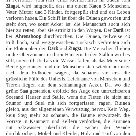
Zingst
, wird mitgeteilt, dass mit einem Katen 5 Menschen,
Vater, Mutter und 3 Kinder, fortgespült sind und das Leben
verloren haben. Ein Schiff ist über die Dünen geworfen und
steht dort, wo sonst Acker ist; die Mannschaft sucht sich
hier zu retten, aber sie ertrinkt in den Wogen. Der
Darß
ist
bei
Ahrenshoop
durchbrochen. Die Dünen, teilweise 40
Fuß hoch, sind weggewaschen. Tückisch verbreiten sich
die Fluten über den
Darß
und
Zingst
. Die Menschen fliehen
in die Oberzimmer in ihren Häusern. In den Ställen wird es
still, totenstill. Und als die Wasser fallen, als das Meer seine
Beute genommen und die Menschen sich wieder herunter
nach dem Erdboden wagen, da schauen sie erst die
grässliche Fülle des Unheils. Leichname von Menschen und
Tieren liegen auf dem schlammigen Acker. Da, wo die
grüne Saat gestanden, erblickt das Auge den unfruchtbaren
Seesand. Häuser und Ställe, wenn die Fluten sie nicht mit
Stumpf und Stiel mit sich fortgerissen, ragen, Ruinen
gleich, aus der allgemeinen Verwüstung hervor. Kein Weg,
kein Steg mehr zu schauen, die Bäume entwurzelt, die
Vorräte in Kammern und Kellern verdorben, die Brunnen
mit Salzwasser überflutet, die Fächer der Wände
durchbrochen, Möbel und Kleider, Holz und Torf von den