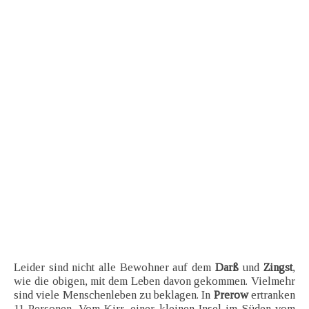
Leider sind nicht alle Bewohner auf dem
Darß
und
Zingst
,
wie die obigen, mit dem Leben davon gekommen. Vielmehr
sind viele Menschenleben zu beklagen. In
Prerow
ertranken
11 Personen. Vom Kirr, einer kleinen Insel im Süden vom