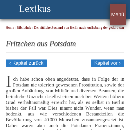
Lexikus
Menü
Home
›
Bibliothek
›
Der sittliche Zustand von Berlin nach Aufhebung der geduldeten
Prostitution des weiblichen Geschlechts
› Fritzchen aus Potsdam
Fritzchen aus Potsdam
‹ Kapitel zurück
Kapitel vor ›
I
ch habe schon oben angedeutet, dass in Folge der in
Potsdam nie toleriert gewesenen Prostitution, sowie der
großen Anhäufung von Militär und diversen Beamten, die
heimliche Unzucht daselbst einen noch bei Weitem höhern
Grad verhältnismäßig erreicht hat, als es selbst in Berlin
bisher der Fall war. Dies nimmt nicht Wunder, wenn man
bedenkt, aus wie verschiedenen Bestandteilen die
Bevölkerung von 40.000 Menschen zusammengesetzt ist.
Daher waren aber auch die Potsdamer Frauenzimmer,