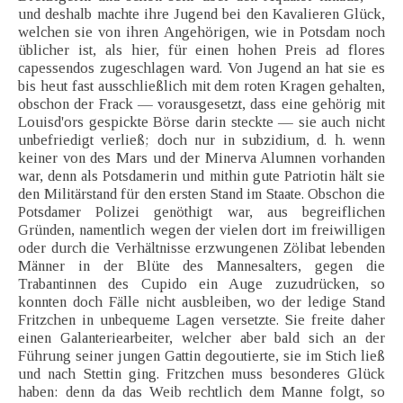
und deshalb machte ihre Jugend bei den Kavalieren Glück,
welchen sie von ihren Angehörigen, wie in Potsdam noch
üblicher ist, als hier, für einen hohen Preis ad flores
capessendos zugeschlagen ward. Von Jugend an hat sie es
bis heut fast ausschließlich mit dem roten Kragen gehalten,
obschon der Frack — vorausgesetzt, dass eine gehörig mit
Louisd'ors gespickte Börse darin steckte — sie auch nicht
unbefriedigt verließ; doch nur in subzidium, d. h. wenn
keiner von des Mars und der Minerva Alumnen vorhanden
war, denn als Potsdamerin und mithin gute Patriotin hält sie
den Militärstand für den ersten Stand im Staate. Obschon die
Potsdamer Polizei genöthigt war, aus begreiflichen
Gründen, namentlich wegen der vielen dort im freiwilligen
oder durch die Verhältnisse erzwungenen Zölibat lebenden
Männer in der Blüte des Mannesalters, gegen die
Trabantinnen des Cupido ein Auge zuzudrücken, so
konnten doch Fälle nicht ausbleiben, wo der ledige Stand
Fritzchen in unbequeme Lagen versetzte. Sie freite daher
einen Galanteriearbeiter, welcher aber bald sich an der
Führung seiner jungen Gattin degoutierte, sie im Stich ließ
und nach Stettin ging. Fritzchen muss besonderes Glück
haben: denn da das Weib rechtlich dem Manne folgt, so