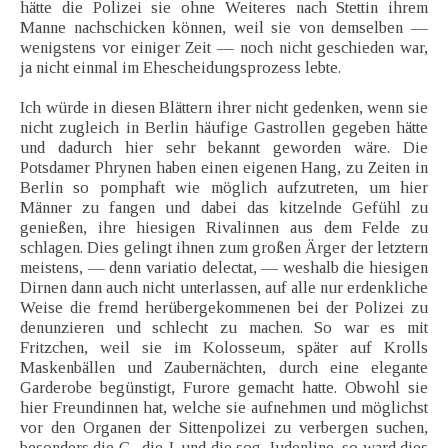
hätte die Polizei sie ohne Weiteres nach Stettin ihrem
Manne nachschicken können, weil sie von demselben —
wenigstens vor einiger Zeit — noch nicht geschieden war,
ja nicht einmal im Ehescheidungsprozess lebte.
Ich würde in diesen Blättern ihrer nicht gedenken, wenn sie
nicht zugleich in Berlin häufige Gastrollen gegeben hätte
und dadurch hier sehr bekannt geworden wäre. Die
Potsdamer Phrynen haben einen eigenen Hang, zu Zeiten in
Berlin so pomphaft wie möglich aufzutreten, um hier
Männer zu fangen und dabei das kitzelnde Gefühl zu
genießen, ihre hiesigen Rivalinnen aus dem Felde zu
schlagen. Dies gelingt ihnen zum großen Ärger der letztern
meistens, — denn variatio delectat, — weshalb die hiesigen
Dirnen dann auch nicht unterlassen, auf alle nur erdenkliche
Weise die fremd herübergekommenen bei der Polizei zu
denunzieren und schlecht zu machen. So war es mit
Fritzchen, weil sie im Kolosseum, später auf Krolls
Maskenbällen und Zaubernächten, durch eine elegante
Garderobe begünstigt, Furore gemacht hatte. Obwohl sie
hier Freundinnen hat, welche sie aufnehmen und möglichst
vor den Organen der Sittenpolizei zu verbergen suchen,
besonders die G., die J. und die sog. Judenline, so ward dies