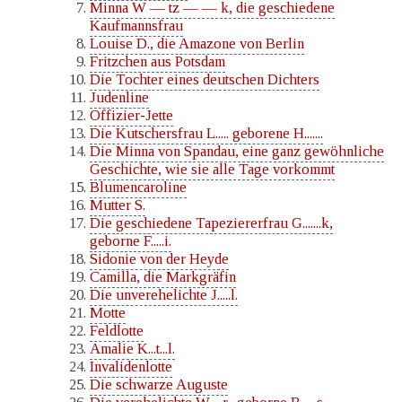
Minna W — tz — — k, die geschiedene
Kaufmannsfrau
Louise D., die Amazone von Berlin
Fritzchen aus Potsdam
Die Tochter eines deutschen Dichters
Judenline
Offizier-Jette
Die Kutschersfrau L..... geborene H.......
Die Minna von Spandau, eine ganz gewöhnliche
Geschichte, wie sie alle Tage vorkommt
Blumencaroline
Mutter S.
Die geschiedene Tapeziererfrau G.......k,
geborne F.....i.
Sidonie von der Heyde
Camilla, die Markgräfin
Die unverehelichte J.....l.
Motte
Feldlotte
Amalie K...t...l.
Invalidenlotte
Die schwarze Auguste