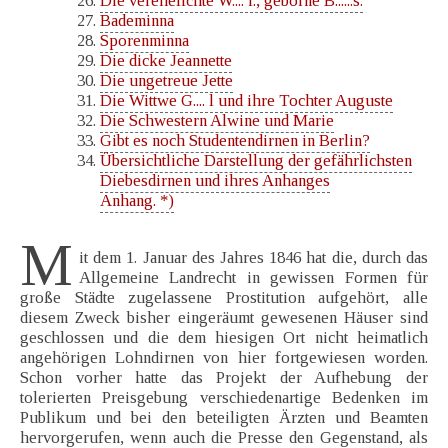
Die verehelichte W.... r., geborne B......s.
Bademinna
Sporenminna
Die dicke Jeannette
Die ungetreue Jette
Die Wittwe G.... l und ihre Tochter Auguste
Die Schwestern Alwine und Marie
Gibt es noch Studentendirnen in Berlin?
Übersichtliche Darstellung der gefährlichsten
Diebesdirnen und ihres Anhanges
Anhang. *)
M
it dem 1. Januar des Jahres 1846 hat die, durch das
Allgemeine Landrecht in gewissen Formen für
große Städte zugelassene Prostitution aufgehört, alle
diesem Zweck bisher eingeräumt gewesenen Häuser sind
geschlossen und die dem hiesigen Ort nicht heimatlich
angehörigen Lohndirnen von hier fortgewiesen worden.
Schon vorher hatte das Projekt der Aufhebung der
tolerierten Preisgebung verschiedenartige Bedenken im
Publikum und bei den beteiligten Ärzten und Beamten
hervorgerufen, wenn auch die Presse den Gegenstand, als