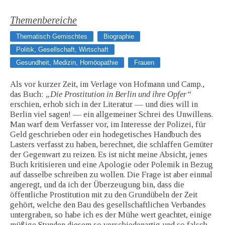
Themenbereiche
Thematisch Gemischtes
Biographie
Politik, Gesellschaft, Wirtschaft
Gesundheit, Medizin, Homöopathie
Frauen
Als vor kurzer Zeit, im Verlage von Hofmann und Camp.,
das Buch:
„Die Prostitution in Berlin und ihre Opfer“
erschien, erhob sich in der Literatur — und dies will in
Berlin viel sagen! — ein allgemeiner Schrei des Unwillens.
Man warf dem Verfasser vor, im Interesse der Polizei, für
Geld geschrieben oder ein hodegetisches Handbuch des
Lasters verfasst zu haben, berechnet, die schlaffen Gemüter
der Gegenwart zu reizen. Es ist nicht meine Absicht, jenes
Buch kritisieren und eine Apologie oder Polemik in Bezug
auf dasselbe schreiben zu wollen. Die Frage ist aber einmal
angeregt, und da ich der Überzeugung bin, dass die
öffentliche Prostitution mit zu den Grundübeln der Zeit
gehört, welche den Bau des gesellschaftlichen Verbandes
untergraben, so habe ich es der Mühe wert geachtet, einige
müßige Stunden diesem so verschiedenartig und so falsch