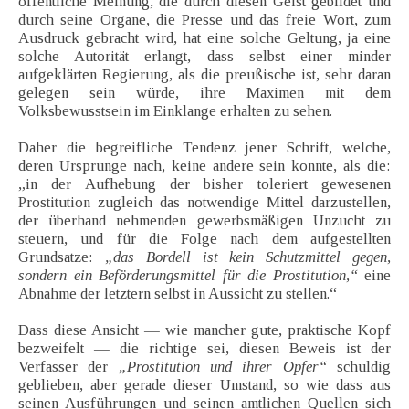
öffentliche Meinung, die durch diesen Geist gebildet und
durch seine Organe, die Presse und das freie Wort, zum
Ausdruck gebracht wird, hat eine solche Geltung, ja eine
solche Autorität erlangt, dass selbst einer minder
aufgeklärten Regierung, als die preußische ist, sehr daran
gelegen sein würde, ihre Maximen mit dem
Volksbewusstsein im Einklange erhalten zu sehen.
Daher die begreifliche Tendenz jener Schrift, welche,
deren Ursprunge nach, keine andere sein konnte, als die:
„in der Aufhebung der bisher toleriert gewesenen
Prostitution zugleich das notwendige Mittel darzustellen,
der überhand nehmenden gewerbsmäßigen Unzucht zu
steuern, und für die Folge nach dem aufgestellten
Grundsatze:
„das Bordell ist kein Schutzmittel gegen,
sondern ein Beförderungsmittel für die Prostitution,“
eine
Abnahme der letztern selbst in Aussicht zu stellen.“
Dass diese Ansicht — wie mancher gute, praktische Kopf
bezweifelt — die richtige sei, diesen Beweis ist der
Verfasser der
„Prostitution und ihrer Opfer“
schuldig
geblieben, aber gerade dieser Umstand, so wie dass aus
seinen Ausführungen und seinen amtlichen Quellen sich