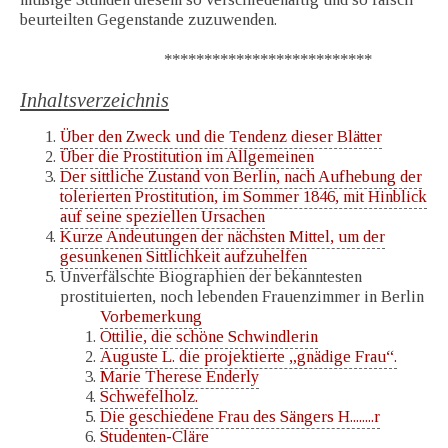
beurteilten Gegenstande zuzuwenden.
**************************
Inhaltsverzeichnis
Über den Zweck und die Tendenz dieser Blätter
Über die Prostitution im Allgemeinen
Der sittliche Zustand von Berlin, nach Aufhebung der
tolerierten Prostitution, im Sommer 1846, mit Hinblick
auf seine speziellen Ursachen
Kurze Andeutungen der nächsten Mittel, um der
gesunkenen Sittlichkeit aufzuhelfen
Unverfälschte Biographien der bekanntesten
prostituierten, noch lebenden Frauenzimmer in Berlin
Vorbemerkung
Ottilie, die schöne Schwindlerin
Auguste L. die projektierte „gnädige Frau“.
Marie Therese Enderly
Schwefelholz.
Die geschiedene Frau des Sängers H........r
Studenten-Cläre