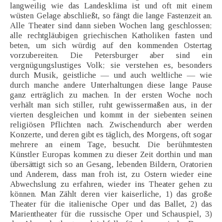
langweilig wie das Landesklima ist und oft mit einem
wüsten Gelage abschließt, so fängt die lange Fastenzeit an.
Alle Theater sind dann sieben Wochen lang geschlossen;
alle rechtgläubigen griechischen Katholiken fasten und
beten, um sich würdig auf den kommenden Ostertag
vorzubereiten. Die Petersburger aber sind ein
vergnügungslustiges Volk; sie verstehen es, besonders
durch Musik, geistliche — und auch weltliche — wie
durch manche andere Unterhaltungen diese lange Pause
ganz erträglich zu machen. In der ersten Woche noch
verhält man sich stiller, ruht gewissermaßen aus, in der
vierten desgleichen und kommt in der siebenten seinen
religiösen Pflichten nach. Zwischendurch aber werden
Konzerte, und deren gibt es täglich, des Morgens, oft sogar
mehrere an einem Tage, besucht. Die berühmtesten
Künstler Europas kommen zu dieser Zeit dorthin und man
übersättigt sich so an Gesang, lebenden Bildern, Oratorien
und Anderem, dass man froh ist, zu Ostern wieder eine
Abwechslung zu erfahren, wieder ins Theater gehen zu
können. Man Zählt deren vier kaiserliche, 1) das große
Theater für die italienische Oper und das Ballet, 2) das
Marientheater für die russische Oper und Schauspiel, 3)