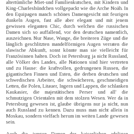
altertümliche Miet-und Familienkutschen, mit Kindern und
King-Charleshündchen vollgepackt wie die Arche Noäh. In
den Equipagen manch schönes Damengesicht mit feurigen
dunkeln Augen, fast alle aber elegant und mit jenem
gewissen eleganten Chic, durch welchen die russischen
Damen sich so auffallend, vor den deutschen namentlich,
auszeichnen. Nur Nase, Wange, die breiteren Züge und die
länglich geschlitzten mandelförmigen Augen verraten die
slawische Abkunft, sonst könnte man sie vielleicht für
Französinnen halten. Doch ist Petersburg ja nicht Russland,
alle Völker des Landes, alle Nationen sind hier vertreten
und zu Hause: die kraftvollen, gedrungenen Russen, die
gigantischen Finnen und Esten, die derben deutschen und
schwedischen Arbeiter, die schwächeren, geschmeidigen
Letten, die Polen, Litauer, Ingern und Lappen, die schlanken
Kaukasier, die majestätischen Perser und all' die
schmutzigen Orientalen mit dem stolzen Wesen. Wer da in
Petersburg gewesen ist, glaube übrigens nur ja nicht, nun
auch Russland zu kennen. Dazu muss man nicht allein in
Moskau, sondern vielfach herum im weiten Lande gewesen
sein.
Auch die jungen Damen der kaiserlichen adeligen