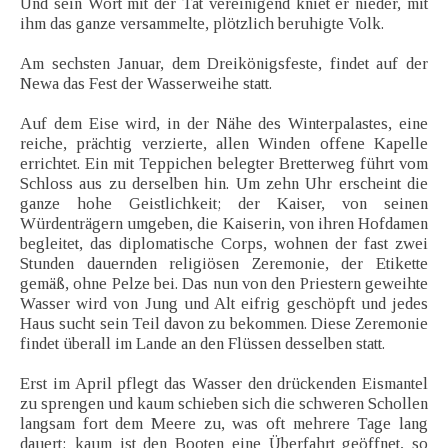
Und sein Wort mit der Tat vereinigend kniet er nieder, mit
ihm das ganze versammelte, plötzlich beruhigte Volk.
Am sechsten Januar, dem Dreikönigsfeste, findet auf der
Newa das Fest der Wasserweihe statt.
Auf dem Eise wird, in der Nähe des Winterpalastes, eine
reiche, prächtig verzierte, allen Winden offene Kapelle
errichtet. Ein mit Teppichen belegter Bretterweg führt vom
Schloss aus zu derselben hin. Um zehn Uhr erscheint die
ganze hohe Geistlichkeit; der Kaiser, von seinen
Würdenträgern umgeben, die Kaiserin, von ihren Hofdamen
begleitet, das diplomatische Corps, wohnen der fast zwei
Stunden dauernden religiösen Zeremonie, der Etikette
gemäß, ohne Pelze bei. Das nun von den Priestern geweihte
Wasser wird von Jung und Alt eifrig geschöpft und jedes
Haus sucht sein Teil davon zu bekommen. Diese Zeremonie
findet überall im Lande an den Flüssen desselben statt.
Erst im April pflegt das Wasser den drückenden Eismantel
zu sprengen und kaum schieben sich die schweren Schollen
langsam fort dem Meere zu, was oft mehrere Tage lang
dauert; kaum ist den Booten eine Überfahrt geöffnet, so