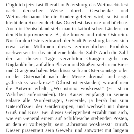
Obgleich jetzt fast überall in Petersburg das Weihnachtsfest
nach deutscher Weise durch Geschenke und
Weihnachtsbaum für die Kinder gefeiert wird, so ist und
bleibt dem Russen doch das Osterfest das erste und höchste.
Auch in Deutschland sieht man in katholischen Ländern, in
den Rheinprovinzen z. B., die bunten und roten Ostereier.
Nur für den Osterverbrauch der Stadt Petersburg lassen sich
etwa zehn Millionen dieses zerbrechlichen Produkts
nachweisen. Ist das nicht eine hübsche Zahl? Auch die Zahl
der an diesem Tage verzehrten Orangen geht ins
Unglaubliche, auf allen Plätzen und Straßen sieht man Eier-
und Orangenschalen. Man küsst sich am Ostersonntage oder
in der Osternacht nach der Messe dreimal und sagt:
„Christoss woskrezz!" (Christ ist erstanden) worauf man
die Antwort erhält: „Wo istinno woskress!" (Er ist in
Wahrheit auferstanden). Der Kaiser empfängt in seinem
Palaste alle Würdenträger, Generale, ja herab bis zum
Unteroffizier der Gardetruppen, und wechselt mit ihnen
Gruß und Kuss. Bei dieser Gelegenheit erzählt man sich,
wie ein General einem auf Schildwache stehenden Posten,
an dem er vorbeigeht, sein „Christoss woskress!" zuruft.
Dieser präsentiert sein Gewehr und antwortet mit langem