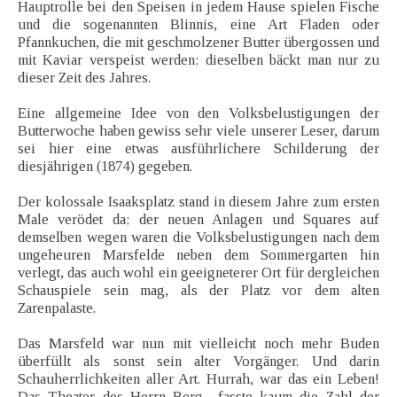
Hauptrolle bei den Speisen in jedem Hause spielen Fische
und die sogenannten Blinnis, eine Art Fladen oder
Pfannkuchen, die mit geschmolzener Butter übergossen und
mit Kaviar verspeist werden; dieselben bäckt man nur zu
dieser Zeit des Jahres.
Eine allgemeine Idee von den Volksbelustigungen der
Butterwoche haben gewiss sehr viele unserer Leser, darum
sei hier eine etwas ausführlichere Schilderung der
diesjährigen (1874) gegeben.
Der kolossale Isaaksplatz stand in diesem Jahre zum ersten
Male verödet da; der neuen Anlagen und Squares auf
demselben wegen waren die Volksbelustigungen nach dem
ungeheuren Marsfelde neben dem Sommergarten hin
verlegt, das auch wohl ein geeigneterer Ort für dergleichen
Schauspiele sein mag, als der Platz vor dem alten
Zarenpalaste.
Das Marsfeld war nun mit vielleicht noch mehr Buden
überfüllt als sonst sein alter Vorgänger. Und darin
Schauherrlichkeiten aller Art. Hurrah, war das ein Leben!
Das Theater des Herrn Berg „fasste kaum die Zahl der