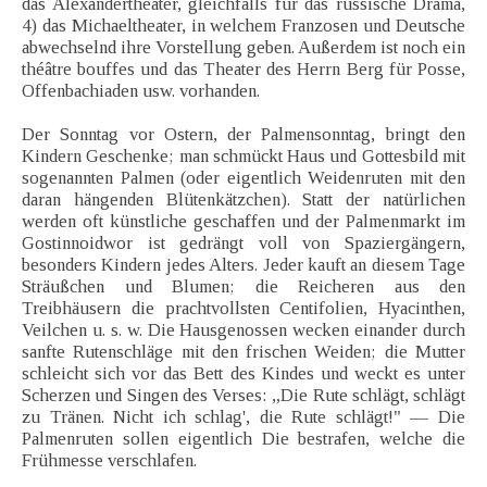
das Alexandertheater, gleichfalls für das russische Drama,
4) das Michaeltheater, in welchem Franzosen und Deutsche
abwechselnd ihre Vorstellung geben. Außerdem ist noch ein
théâtre bouffes und das Theater des Herrn Berg für Posse,
Offenbachiaden usw. vorhanden.
Der Sonntag vor Ostern, der Palmensonntag, bringt den
Kindern Geschenke; man schmückt Haus und Gottesbild mit
sogenannten Palmen (oder eigentlich Weidenruten mit den
daran hängenden Blütenkätzchen). Statt der natürlichen
werden oft künstliche geschaffen und der Palmenmarkt im
Gostinnoidwor ist gedrängt voll von Spaziergängern,
besonders Kindern jedes Alters. Jeder kauft an diesem Tage
Sträußchen und Blumen; die Reicheren aus den
Treibhäusern die prachtvollsten Centifolien, Hyacinthen,
Veilchen u. s. w. Die Hausgenossen wecken einander durch
sanfte Rutenschläge mit den frischen Weiden; die Mutter
schleicht sich vor das Bett des Kindes und weckt es unter
Scherzen und Singen des Verses: „Die Rute schlägt, schlägt
zu Tränen. Nicht ich schlag', die Rute schlägt!" — Die
Palmenruten sollen eigentlich Die bestrafen, welche die
Frühmesse verschlafen.