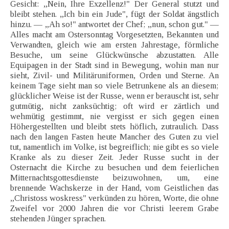
Gesicht: „Nein, Ihre Exzellenz!" Der General stutzt und
bleibt stehen. „Ich bin ein Jude", fügt der Soldat ängstlich
hinzu. — „Ah so!" antwortet der Chef; „nun, schon gut." —
Alles macht am Ostersonntag Vorgesetzten, Bekannten und
Verwandten, gleich wie am ersten Jahrestage, förmliche
Besuche, um seine Glückwünsche abzustatten. Alle
Equipagen in der Stadt sind in Bewegung, wohin man nur
sieht, Zivil- und Militäruniformen, Orden und Sterne. An
keinem Tage sieht man so viele Betrunkene als an diesem;
glücklicher Weise ist der Russe, wenn er berauscht ist, sehr
gutmütig, nicht zanksüchtig; oft wird er zärtlich und
wehmütig gestimmt, nie vergisst er sich gegen einen
Höhergestellten und bleibt stets höflich, zutraulich. Dass
nach den langen Fasten heute Mancher des Guten zu viel
tut, namentlich im Volke, ist begreiflich; nie gibt es so viele
Kranke als zu dieser Zeit. Jeder Russe sucht in der
Osternacht die Kirche zu besuchen und dem feierlichen
Mitternachtsgottesdienste beizuwohnen, um, eine
brennende Wachskerze in der Hand, vom Geistlichen das
„Christoss woskress" verkünden zu hören, Worte, die ohne
Zweifel vor 2000 Jahren die vor Christi leerem Grabe
stehenden Jünger sprachen.