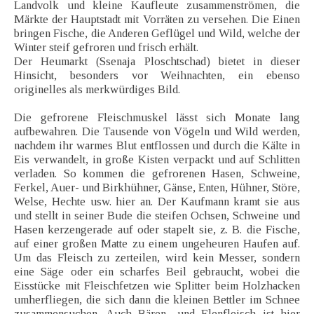
Landvolk und kleine Kaufleute zusammenströmen, die
Märkte der Hauptstadt mit Vorräten zu versehen. Die Einen
bringen Fische, die Anderen Geflügel und Wild, welche der
Winter steif gefroren und frisch erhält.
Der Heumarkt (Ssenaja Ploschtschad) bietet in dieser
Hinsicht, besonders vor Weihnachten, ein ebenso
originelles als merkwürdiges Bild.
Die gefrorene Fleischmuskel lässt sich Monate lang
aufbewahren. Die Tausende von Vögeln und Wild werden,
nachdem ihr warmes Blut entflossen und durch die Kälte in
Eis verwandelt, in große Kisten verpackt und auf Schlitten
verladen. So kommen die gefrorenen Hasen, Schweine,
Ferkel, Auer- und Birkhühner, Gänse, Enten, Hühner, Störe,
Welse, Hechte usw. hier an. Der Kaufmann kramt sie aus
und stellt in seiner Bude die steifen Ochsen, Schweine und
Hasen kerzengerade auf oder stapelt sie, z. B. die Fische,
auf einer großen Matte zu einem ungeheuren Haufen auf.
Um das Fleisch zu zerteilen, wird kein Messer, sondern
eine Säge oder ein scharfes Beil gebraucht, wobei die
Eisstücke mit Fleischfetzen wie Splitter beim Holzhacken
umherfliegen, die sich dann die kleinen Bettler im Schnee
zusammensuchen. Auch Bären- und Elenfleisch ist hier