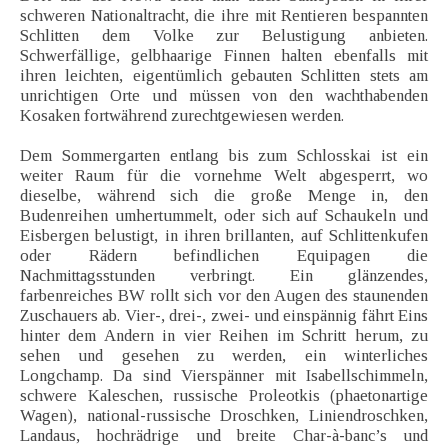
schweren Nationaltracht, die ihre mit Rentieren bespannten
Schlitten dem Volke zur Belustigung anbieten.
Schwerfällige, gelbhaarige Finnen halten ebenfalls mit
ihren leichten, eigentümlich gebauten Schlitten stets am
unrichtigen Orte und müssen von den wachthabenden
Kosaken fortwährend zurechtgewiesen werden.
Dem Sommergarten entlang bis zum Schlosskai ist ein
weiter Raum für die vornehme Welt abgesperrt, wo
dieselbe, während sich die große Menge in, den
Budenreihen umhertummelt, oder sich auf Schaukeln und
Eisbergen belustigt, in ihren brillanten, auf Schlittenkufen
oder Rädern befindlichen Equipagen die
Nachmittagsstunden verbringt. Ein glänzendes,
farbenreiches BW rollt sich vor den Augen des staunenden
Zuschauers ab. Vier-, drei-, zwei- und einspännig fährt Eins
hinter dem Andern in vier Reihen im Schritt herum, zu
sehen und gesehen zu werden, ein winterliches
Longchamp. Da sind Vierspänner mit Isabellschimmeln,
schwere Kaleschen, russische Proleotkis (phaetonartige
Wagen), national-russische Droschken, Liniendroschken,
Landaus, hochrädrige und breite Char-à-banc’s und