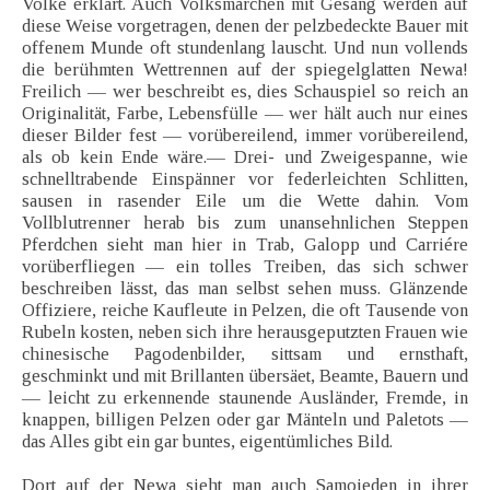
Volke erklärt. Auch Volksmärchen mit Gesang werden auf
diese Weise vorgetragen, denen der pelzbedeckte Bauer mit
offenem Munde oft stundenlang lauscht. Und nun vollends
die berühmten Wettrennen auf der spiegelglatten Newa!
Freilich — wer beschreibt es, dies Schauspiel so reich an
Originalität, Farbe, Lebensfülle — wer hält auch nur eines
dieser Bilder fest — vorübereilend, immer vorübereilend,
als ob kein Ende wäre.— Drei- und Zweigespanne, wie
schnelltrabende Einspänner vor federleichten Schlitten,
sausen in rasender Eile um die Wette dahin. Vom
Vollblutrenner herab bis zum unansehnlichen Steppen
Pferdchen sieht man hier in Trab, Galopp und Carriére
vorüberfliegen — ein tolles Treiben, das sich schwer
beschreiben lässt, das man selbst sehen muss. Glänzende
Offiziere, reiche Kaufleute in Pelzen, die oft Tausende von
Rubeln kosten, neben sich ihre herausgeputzten Frauen wie
chinesische Pagodenbilder, sittsam und ernsthaft,
geschminkt und mit Brillanten übersäet, Beamte, Bauern und
— leicht zu erkennende staunende Ausländer, Fremde, in
knappen, billigen Pelzen oder gar Mänteln und Paletots —
das Alles gibt ein gar buntes, eigentümliches Bild.
Dort auf der Newa sieht man auch Samojeden in ihrer