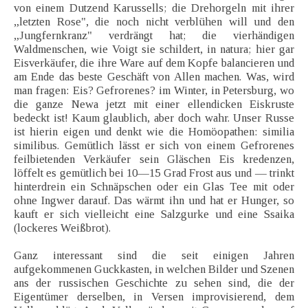
von einem Dutzend Karussells; die Drehorgeln mit ihrer
„letzten Rose", die noch nicht verblühen will und den
„Jungfernkranz" verdrängt hat; die vierhändigen
Waldmenschen, wie Voigt sie schildert, in natura; hier gar
Eisverkäufer, die ihre Ware auf dem Kopfe balancieren und
am Ende das beste Geschäft von Allen machen. Was, wird
man fragen: Eis? Gefrorenes? im Winter, in Petersburg, wo
die ganze Newa jetzt mit einer ellendicken Eiskruste
bedeckt ist! Kaum glaublich, aber doch wahr. Unser Russe
ist hierin eigen und denkt wie die Homöopathen: similia
similibus. Gemütlich lässt er sich von einem Gefrorenes
feilbietenden Verkäufer sein Gläschen Eis kredenzen,
löffelt es gemütlich bei 10—15 Grad Frost aus und — trinkt
hinterdrein ein Schnäpschen oder ein Glas Tee mit oder
ohne Ingwer darauf. Das wärmt ihn und hat er Hunger, so
kauft er sich vielleicht eine Salzgurke und eine Ssaika
(lockeres Weißbrot).
Ganz interessant sind die seit einigen Jahren
aufgekommenen Guckkasten, in welchen Bilder und Szenen
ans der russischen Geschichte zu sehen sind, die der
Eigentümer derselben, in Versen improvisierend, dem