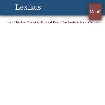
Lexikus
Menü
Home
›
Bibliothek
›
Das heutige Russland. Band I. Das Russische Reich in Europa.
›
Im Winter. Feste und Festlichkeiten (25)