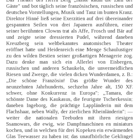
Gäste" und bot täglich seine französischen, russischen und
deutschen Vorstellungen, Musik und Tanz im bunten Kranz.
Direktor Hinné ließ seine Exerzitien auf drei übereinander
gespannten Seilen von drei Japanern ausführen, einer
seiner berühmten Clowns trat als Affe, Frosch und Bär auf
und zeigte seine dressierten Pudel, während daneben
Kreuzberg sein weltbekanntes anatomisches Theater
eröffnet hatte und Heidenreich eine Menge Schaulustiger
zu den wilden Bestien seiner großartigen Menagerie zog.
Dazu denke man sich ein Allerlei von Eisbergen,
russischen und anderen Schaukeln, die unvermeidlichen
Riesen und Zwerge, die vielen dicken Wunderdamen, z. B.:
„Die schöne Französin! Das größte Wunder des
neunzehnten Jahrhunderts, sechzehn Jahre alt, 150 XF.
schwer, ohne Konkurrenz in Europa"; „Tamara, die
schönste Dame des Kaukasus, die feurigste Tscherkessin;
daneben Ingeborg, die prächtige Lappländerin mit dem
Flachshaar, neben Wally, der zierlichen Rheinländerin"; —
weiter die nationalen Teebuden mit ihren riesigen
Ssamowars, die ewig, wie Dampfmaschinen en miniaturs
kochen, und in welchen für drei Kopeken ein erwärmendes
Glas Teewasser zu haben ist; das unaufhörliche Geklingel