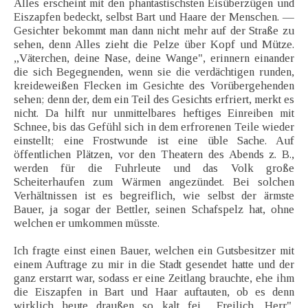
Alles erscheint mit den phantastischsten Eisüberzügen und
Eiszapfen bedeckt, selbst Bart und Haare der Menschen. —
Gesichter bekommt man dann nicht mehr auf der Straße zu
sehen, denn Alles zieht die Pelze über Kopf und Mütze.
„Väterchen, deine Nase, deine Wange", erinnern einander
die sich Begegnenden, wenn sie die verdächtigen runden,
kreideweißen Flecken im Gesichte des Vorübergehenden
sehen; denn der, dem ein Teil des Gesichts erfriert, merkt es
nicht. Da hilft nur unmittelbares heftiges Einreiben mit
Schnee, bis das Gefühl sich in dem erfrorenen Teile wieder
einstellt; eine Frostwunde ist eine üble Sache. Auf
öffentlichen Plätzen, vor den Theatern des Abends z. B.,
werden für die Fuhrleute und das Volk große
Scheiterhaufen zum Wärmen angezündet. Bei solchen
Verhältnissen ist es begreiflich, wie selbst der ärmste
Bauer, ja sogar der Bettler, seinen Schafspelz hat, ohne
welchen er umkommen müsste.
Ich fragte einst einen Bauer, welchen ein Gutsbesitzer mit
einem Auftrage zu mir in die Stadt gesendet hatte und der
ganz erstarrt war, sodass er eine Zeitlang brauchte, ehe ihm
die Eiszapfen in Bart und Haar auftauten, ob es denn
wirklich heute draußen so kalt fei. „Freilich, Herr",