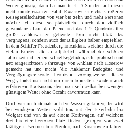
Wetter günstig, dann hat man in 4—5 Stunden auf dieser
nicht uninteressanten Fahrt Koserow erreicht. Größeren
Reisegesellschaften von vier bis zehn und mehr Personen
möchte ich diese so plaisirliche, durch den vielfach
gewundenen Lauf der Peene und das 1 ¾ Quadratmeilen
große Achterwasser gehende Tour nicht bloß des
Vergnügens, sondern auch der Billigkeit halber empfehlen.
In dem Schiffer Freudenberg in Anklam, welcher durch die
vielen Fahrten, die er alljährlich während der schönen
Jahreszeit mit seinem schnellsegelnden, sehr praktisch und
nett eingerichteten Fahrzeuge von Anklam nach Koserow
gemacht hat und macht (die Anklamer Badegäste und
Vergnügungsreisende benutzen vorzugsweise diesen
Weg), findet man nicht nur einen honnetten, sondern auch
erfahrenen Bootsmann, dem man sich selbst bei weniger
günstigem Wetter ohne Gefahr anvertrauen kann.
Doch wer noch niemals auf dem Wasser gefahren, der wird
bei windigem Wetter wohl tun, mit der Eisenbahn bis
Wolgast und von da auf einem Korbwagen, auf welchem
drei bis vier Personen Platz finden, gezogen von zwei
kräftigen Usedomschen Pferden, nach Koserow zu fahren.