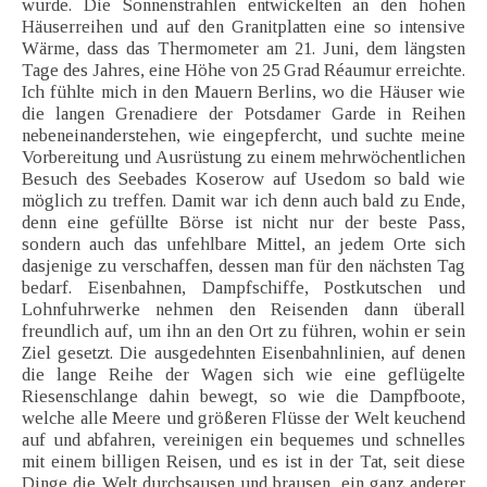
wurde. Die Sonnenstrahlen entwickelten an den hohen
Häuserreihen und auf den Granitplatten eine so intensive
Wärme, dass das Thermometer am 21. Juni, dem längsten
Tage des Jahres, eine Höhe von 25 Grad Réaumur erreichte.
Ich fühlte mich in den Mauern Berlins, wo die Häuser wie
die langen Grenadiere der Potsdamer Garde in Reihen
nebeneinanderstehen, wie eingepfercht, und suchte meine
Vorbereitung und Ausrüstung zu einem mehrwöchentlichen
Besuch des Seebades Koserow auf Usedom so bald wie
möglich zu treffen. Damit war ich denn auch bald zu Ende,
denn eine gefüllte Börse ist nicht nur der beste Pass,
sondern auch das unfehlbare Mittel, an jedem Orte sich
dasjenige zu verschaffen, dessen man für den nächsten Tag
bedarf. Eisenbahnen, Dampfschiffe, Postkutschen und
Lohnfuhrwerke nehmen den Reisenden dann überall
freundlich auf, um ihn an den Ort zu führen, wohin er sein
Ziel gesetzt. Die ausgedehnten Eisenbahnlinien, auf denen
die lange Reihe der Wagen sich wie eine geflügelte
Riesenschlange dahin bewegt, so wie die Dampfboote,
welche alle Meere und größeren Flüsse der Welt keuchend
auf und abfahren, vereinigen ein bequemes und schnelles
mit einem billigen Reisen, und es ist in der Tat, seit diese
Dinge die Welt durchsausen und brausen, ein ganz anderer