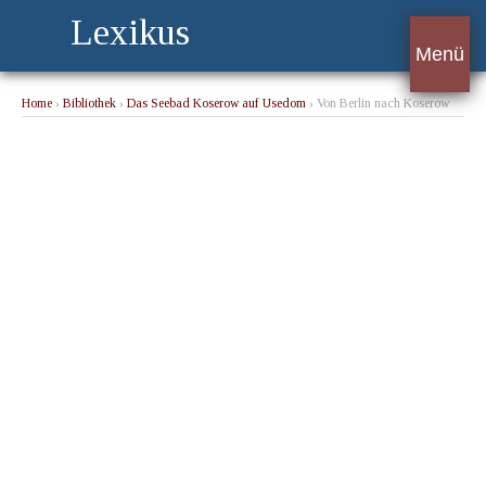
Lexikus
Menü
Home
›
Bibliothek
›
Das Seebad Koserow auf Usedom
› Von Berlin nach Koserow