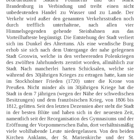
Brandenburg in Verbindung und treibt einen nicht
unbedeutenden Handel zu Wasser und zu Lande. Der
Verkehr wird außer den genannten Verkehrsstraßen noch
durch trefflich unterhaltene, nach allen vier
Himmelsgegenden gehende Steinbahnen aus das
Vorteilhafteste begünstigt. Die Entstehung der Stadt verliert
sich ins Dunkel des Altertums. Als eine wendische Burg
erhob sie sich nach dem Untergange der nahe gelegenen
Stadt Groswin, welche in den verheerenden Polenkriegen
des zwölften Jahrhunderts zerstört worden, allmählich zur
Stadt. Nach mancherlei harten Schicksalen, welche sie
während des 30jährigen Krieges zu ertragen hatte, kam sie
im Stockholmer Frieden (1720) unter die Krone von
Preußen. Nicht minder als im 30jährigen Kriege hat die
Stadt in dem 7 jährigen (wegen der Nähe der schwedischen
Besitzungen) und dem französischen Krieg, von 1806 bis
1812, gelitten. Seit den letzten Dezennien aber steht die Stadt
in der besten Blüte und haben sich in der neuesten Zeit,
namentlich seit der Reorganisation des Gymnasiums und der
Eröffnung der Vorpommerschen Bahn, dort verhältnismäßig
viele wohlhabende Leute niedergelassen. Von den beiden
Kirchen Anklams, der St. Marienkirche und der St.