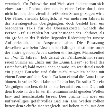
vermittelt, für Fuhrwerke und Vieh aber bedient man sich
eines starken Prahms, der mittelst einer Leine durch den
nicht breiten, aber ziemlich reißenden Strom gezogen wird.
Die Fähre, ehemals königlich, ist vor mehreren Jahren in
das Privateigentum übergegangen; doch besteht hier ein
besonderer Taxis für die Übersatzkosten, wonach die
Person 6 Pf. zu zahlen hat. Wir bestiegen das Fahrboot, als
ein großer an der Brücke liegender Räderdampfer unsere
Aufmerksamkeit in Anspruch nahm. Die Besatzung
desselben war beim Löschen beschäftigt und stimmte unter
der anstrengenden Arbeit soeben ein lustiges Matrosenlied
an. „Vor 15 Jahren,“ hob darauf der Fährknecht mit seiner
rauen Stimme an, „hätte mir die „Anna Liese“ (so hieß das
Dampfschiff) bald mein Leben geraubt. Ich war damals noch
ein junger Bursche und fuhr mich' zuweilen selber mit
einem Boote auf dem Strom. Da kam einmal die Anna Liese
binnen, in voller Kraft fahrend. Ich dachte, Du sollst Dir ein
Vergnügen machen, dicht an sie heranfahren, und Dich mit
dem Boote in den hinter ihr zusammenschlagenden Wellen
hin- und herschaukeln lassen. Dies brachte mir aber ein
unfreiwilliges gefahrvolles Bad ein. Die Wellen rollten
hinter dem Schiffe meeresgleich und hoben mich, mit dem