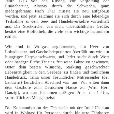
Jahre 1713 von den Russen, zur Vergeltung der
Einäscherung Altonas durch die Schweden, ganz
niedergebrannt. Nach 1713 musste sie neu aufgebaut
werden, und jetzt zeichnet sie sich durch eine lebendige
Teilnahme an dem See- und Handelsverkehre vorteilhaft
aus. Die Stadtkirche, von nicht unbeträchtlicher Größe,
besitzt eine Bibliothek, die viele sehr wichtige Incunabeln
enthält.
Wir sind in Wolgast angekommen, ein Heer von
Lohndienern und Gasthofsdeputierten überfällt uns wie ein
hungriger Harpyenschwarm, und Jeder sucht durch Wort
oder handgreifliche Tat uns, für seine Fahne zu gewinnen.
Unter dem besten Wunsche, Stärkung geschwächter
Lebenstätigkeit in dem Seebade zu finden und traulichem
Händedruck, nahm unser freundlicher Mitreisender (der
Landwirt) herzlichen Abschied von uns. Wir eilten dann
dem Gasthofe zum Deutschen Hause zu (Wirt: Herr
Danzig), wo man für einen mäßigen Preis, um 1 Uhr,
vortrefflich zu Mittag speist.
Die Kommunikation des Festlandes mit der Insel Usedom
wird in Wolgast für Personen durch kleinere Fährboote