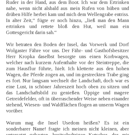
Ruder in der Hand, aus dem Boot. Ich war dem Ertrinken
nahe, wenn nicht alsbald aus mein Rufen von hüben und
drüben Hilfe herbei kam und mich dem Wellengrabe entriss.
In alter Zeit,“ fügte er noch hinzu, „ließ man den Mann
ertrinken und rettete bloß den Hut, weil man ein
Gottesgericht darin sah.“
Wir betraten den Boden der Insel, das Vorwerk und Dorf
Wolgaster Fähre vor uns. Der Fähr- und Gasthofsbesitzer
Herr Kropka daselbst besorgte uns einen Korbwagen,
welcher nach kurzem Aufenthalte vor der Steintreppe, die
zum Hausflur führte, hielt. Ich kletterte aus den hohen
Wagen, die Pferde zogen an, und im gestreckten Trabe ging
es fort. Nur langsam wechselt die Landschaft, doch war es
eine Lust, in schöner Jahreszeit hoch oben zu sitzen und
das Landschaftsbild zu genießen. Üppige und magere
Getreidefelder, oft in überraschender Weise neben einander
stehend, Wiesen- und Waldflächen flogen an unserm Wagen
vorüber.
Warum mag die Insel Usedom heißen? Es ist ein
sonderbarer Name! fragte ich meinen nicht kleinen, aber
untersetzt gebauten, breitschultrigen Kutscher, der mir