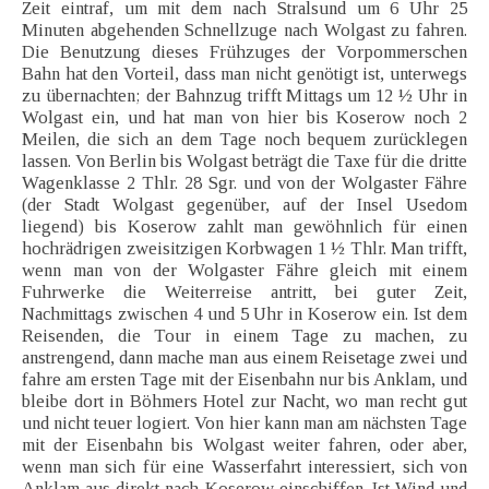
Zeit eintraf, um mit dem nach Stralsund um 6 Uhr 25
Minuten abgehenden Schnellzuge nach Wolgast zu fahren.
Die Benutzung dieses Frühzuges der Vorpommerschen
Bahn hat den Vorteil, dass man nicht genötigt ist, unterwegs
zu übernachten; der Bahnzug trifft Mittags um 12 ½ Uhr in
Wolgast ein, und hat man von hier bis Koserow noch 2
Meilen, die sich an dem Tage noch bequem zurücklegen
lassen. Von Berlin bis Wolgast beträgt die Taxe für die dritte
Wagenklasse 2 Thlr. 28 Sgr. und von der Wolgaster Fähre
(der Stadt Wolgast gegenüber, auf der Insel Usedom
liegend) bis Koserow zahlt man gewöhnlich für einen
hochrädrigen zweisitzigen Korbwagen 1 ½ Thlr. Man trifft,
wenn man von der Wolgaster Fähre gleich mit einem
Fuhrwerke die Weiterreise antritt, bei guter Zeit,
Nachmittags zwischen 4 und 5 Uhr in Koserow ein. Ist dem
Reisenden, die Tour in einem Tage zu machen, zu
anstrengend, dann mache man aus einem Reisetage zwei und
fahre am ersten Tage mit der Eisenbahn nur bis Anklam, und
bleibe dort in Böhmers Hotel zur Nacht, wo man recht gut
und nicht teuer logiert. Von hier kann man am nächsten Tage
mit der Eisenbahn bis Wolgast weiter fahren, oder aber,
wenn man sich für eine Wasserfahrt interessiert, sich von
Anklam aus direkt nach Koserow einschiffen. Ist Wind und