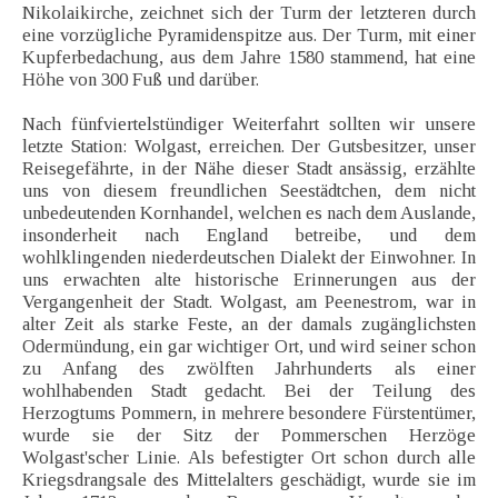
Nikolaikirche, zeichnet sich der Turm der letzteren durch
eine vorzügliche Pyramidenspitze aus. Der Turm, mit einer
Kupferbedachung, aus dem Jahre 1580 stammend, hat eine
Höhe von 300 Fuß und darüber.
Nach fünfviertelstündiger Weiterfahrt sollten wir unsere
letzte Station: Wolgast, erreichen. Der Gutsbesitzer, unser
Reisegefährte, in der Nähe dieser Stadt ansässig, erzählte
uns von diesem freundlichen Seestädtchen, dem nicht
unbedeutenden Kornhandel, welchen es nach dem Auslande,
insonderheit nach England betreibe, und dem
wohlklingenden niederdeutschen Dialekt der Einwohner. In
uns erwachten alte historische Erinnerungen aus der
Vergangenheit der Stadt. Wolgast, am Peenestrom, war in
alter Zeit als starke Feste, an der damals zugänglichsten
Odermündung, ein gar wichtiger Ort, und wird seiner schon
zu Anfang des zwölften Jahrhunderts als einer
wohlhabenden Stadt gedacht. Bei der Teilung des
Herzogtums Pommern, in mehrere besondere Fürstentümer,
wurde sie der Sitz der Pommerschen Herzöge
Wolgast'scher Linie. Als befestigter Ort schon durch alle
Kriegsdrangsale des Mittelalters geschädigt, wurde sie im