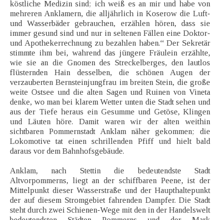
köstliche Medizin sind; ich weiß es an mir und habe von
mehreren Anklamern, die alljährlich in Koserow die Luft-
und Wasserbäder gebrauchen, erzählen hören, dass sie
immer gesund sind und nur in seltenen Fällen eine Doktor-
und Apothekerrechnung zu bezahlen haben.“ Der Sekretär
stimmte ihm bei, wahrend das jüngere Fräulein erzählte,
wie sie an die Gnomen des Streckelberges, den lautlos
flüsternden Hain desselben, die schönen Augen der
verzauberten Bernsteinjungfrau im breiten Stein, die große
weite Ostsee und die alten Sagen und Ruinen von Vineta
denke, wo man bei klarem Wetter unten die Stadt sehen und
aus der Tiefe heraus ein Gesumme und Getöse, Klingen
und Läuten höre. Damit waren wir der alten weithin
sichtbaren Pommernstadt Anklam näher gekommen; die
Lokomotive tat einen schrillenden Pfiff und hielt bald
daraus vor dem Bahnhofsgebäude.
Anklam, nach Stettin die bedeutendste Stadt
Altvorpommerns, liegt an der schiffbaren Peene, ist der
Mittelpunkt dieser Wasserstraße und der Haupthaltepunkt
der auf diesem Stromgebiet fahrenden Dampfer. Die Stadt
steht durch zwei Schienen-Wege mit den in der Handelswelt
bedeutendsten Städten Pommerns und der Mark