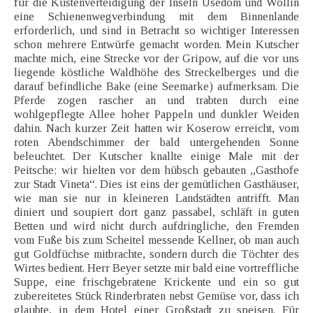
für die Küstenverteidigung der Inseln Usedom und Wollin
eine Schienenwegverbindung mit dem Binnenlande
erforderlich, und sind in Betracht so wichtiger Interessen
schon mehrere Entwürfe gemacht worden. Mein Kutscher
machte mich, eine Strecke vor der Gripow, auf die vor uns
liegende köstliche Waldhöhe des Streckelberges und die
darauf befindliche Bake (eine Seemarke) aufmerksam. Die
Pferde zogen rascher an und trabten durch eine
wohlgepflegte Allee hoher Pappeln und dunkler Weiden
dahin. Nach kurzer Zeit hatten wir Koserow erreicht, vom
roten Abendschimmer der bald untergehenden Sonne
beleuchtet. Der Kutscher knallte einige Male mit der
Peitsche; wir hielten vor dem hübsch gebauten „Gasthofe
zur Stadt Vineta“. Dies ist eins der gemütlichen Gasthäuser,
wie man sie nur in kleineren Landstädten antrifft. Man
diniert und soupiert dort ganz passabel, schläft in guten
Betten und wird nicht durch aufdringliche, den Fremden
vom Fuße bis zum Scheitel messende Kellner, ob man auch
gut Goldfüchse mitbrachte, sondern durch die Töchter des
Wirtes bedient. Herr Beyer setzte mir bald eine vortreffliche
Suppe, eine frischgebratene Krickente und ein so gut
zubereitetes Stück Rinderbraten nebst Gemüse vor, dass ich
glaubte, in dem Hotel einer Großstadt zu speisen. Für