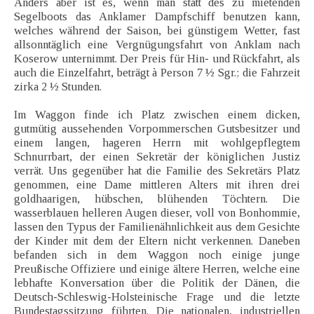
Anders aber ist es, wenn man statt des zu mietenden
Segelboots das Anklamer Dampfschiff benutzen kann,
welches während der Saison, bei günstigem Wetter, fast
allsonntäglich eine Vergnügungsfahrt von Anklam nach
Koserow unternimmt. Der Preis für Hin- und Rückfahrt, als
auch die Einzelfahrt, beträgt à Person 7 ½ Sgr.; die Fahrzeit
zirka 2 ½ Stunden.
Im Waggon finde ich Platz zwischen einem dicken,
gutmütig aussehenden Vorpommerschen Gutsbesitzer und
einem langen, hageren Herrn mit wohlgepflegtem
Schnurrbart, der einen Sekretär der königlichen Justiz
verrät. Uns gegenüber hat die Familie des Sekretärs Platz
genommen, eine Dame mittleren Alters mit ihren drei
goldhaarigen, hübschen, blühenden Töchtern. Die
wasserblauen helleren Augen dieser, voll von Bonhommie,
lassen den Typus der Familienähnlichkeit aus dem Gesichte
der Kinder mit dem der Eltern nicht verkennen. Daneben
befanden sich in dem Waggon noch einige junge
Preußische Offiziere und einige ältere Herren, welche eine
lebhafte Konversation über die Politik der Dänen, die
Deutsch-Schleswig-Holsteinische Frage und die letzte
Bundestagssitzung führten. Die nationalen, industriellen