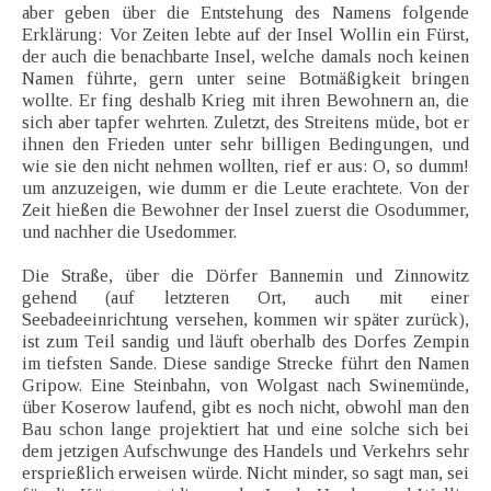
aber geben über die Entstehung des Namens folgende
Erklärung: Vor Zeiten lebte auf der Insel Wollin ein Fürst,
der auch die benachbarte Insel, welche damals noch keinen
Namen führte, gern unter seine Botmäßigkeit bringen
wollte. Er fing deshalb Krieg mit ihren Bewohnern an, die
sich aber tapfer wehrten. Zuletzt, des Streitens müde, bot er
ihnen den Frieden unter sehr billigen Bedingungen, und
wie sie den nicht nehmen wollten, rief er aus: O, so dumm!
um anzuzeigen, wie dumm er die Leute erachtete. Von der
Zeit hießen die Bewohner der Insel zuerst die Osodummer,
und nachher die Usedommer.
Die Straße, über die Dörfer Bannemin und Zinnowitz
gehend (auf letzteren Ort, auch mit einer
Seebadeeinrichtung versehen, kommen wir später zurück),
ist zum Teil sandig und läuft oberhalb des Dorfes Zempin
im tiefsten Sande. Diese sandige Strecke führt den Namen
Gripow. Eine Steinbahn, von Wolgast nach Swinemünde,
über Koserow laufend, gibt es noch nicht, obwohl man den
Bau schon lange projektiert hat und eine solche sich bei
dem jetzigen Aufschwunge des Handels und Verkehrs sehr
ersprießlich erweisen würde. Nicht minder, so sagt man, sei