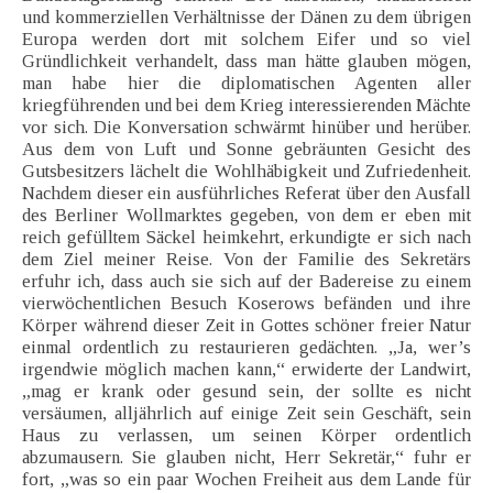
und kommerziellen Verhältnisse der Dänen zu dem übrigen
Europa werden dort mit solchem Eifer und so viel
Gründlichkeit verhandelt, dass man hätte glauben mögen,
man habe hier die diplomatischen Agenten aller
kriegführenden und bei dem Krieg interessierenden Mächte
vor sich. Die Konversation schwärmt hinüber und herüber.
Aus dem von Luft und Sonne gebräunten Gesicht des
Gutsbesitzers lächelt die Wohlhäbigkeit und Zufriedenheit.
Nachdem dieser ein ausführliches Referat über den Ausfall
des Berliner Wollmarktes gegeben, von dem er eben mit
reich gefülltem Säckel heimkehrt, erkundigte er sich nach
dem Ziel meiner Reise. Von der Familie des Sekretärs
erfuhr ich, dass auch sie sich auf der Badereise zu einem
vierwöchentlichen Besuch Koserows befänden und ihre
Körper während dieser Zeit in Gottes schöner freier Natur
einmal ordentlich zu restaurieren gedächten. „Ja, wer’s
irgendwie möglich machen kann,“ erwiderte der Landwirt,
„mag er krank oder gesund sein, der sollte es nicht
versäumen, alljährlich auf einige Zeit sein Geschäft, sein
Haus zu verlassen, um seinen Körper ordentlich
abzumausern. Sie glauben nicht, Herr Sekretär,“ fuhr er
fort, „was so ein paar Wochen Freiheit aus dem Lande für