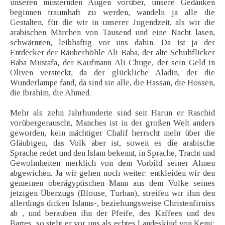
unseren musternden Augen vorüber, unsere Gedanken
beginnen traumhaft zu werden, wandeln ja alle die
Gestalten, für die wir in unserer Jugendzeit, als wir die
arabischen Märchen von Tausend und eine Nacht lasen,
schwärmten, leibhaftig vor uns dahin. Da ist ja der
Entdecker der Räuberhöhle Ali Baba, der alte Schuhflicker
Baba Mustafa, der Kaufmann Ali Chuge, der sein Geld in
Oliven versteckt, da der glückliche Aladin, der die
Wunderlampe fand, da sind sie alle, die Hassan, die Hossen,
die Ibrahim, die Ahmed.
Mehr als zehn Jahrhunderte sind seit Harun er Raschid
vorübergerauscht, Manches ist in der großen Welt anders
geworden, kein mächtiger Chalif herrscht mehr über die
Gläubigen, das Volk aber ist, soweit es die arabische
Sprache redet und den Islam bekennt, in Sprache, Tracht und
Gewohnheiten merklich von dem Vorbild seiner Ahnen
abgewichen. Ja wir gehen noch weiter: entkleiden wir den
gemeinen oberägyptischen Mann aus dem Volke seines
jetzigen Überzugs (Blouse, Turban), streifen wir ihm den
allerdings dicken Islams-, beziehungsweise Christenfirniss
ab , und berauben ihn der Pfeife, des Kaffees und des
Bartes, so steht er vor uns als echtes Landeskind von Kemi: