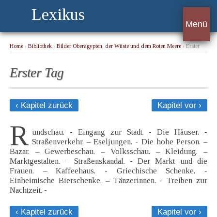
Lexikus
Menü
Home
›
Bibliothek
›
Bilder Oberägypten, der Wüste und dem Roten Meere
› Erster
Tag
Erster Tag
‹ Kapitel zurück
Kapitel vor ›
R
undschau. - Eingang zur Stadt. - Die Häuser. -
Straßenverkehr. – Eseljungen. - Die hohe Person. –
Bazar. – Gewerbeschau. – Volksschau. – Kleidung. –
Marktgestalten. – Straßenskandal. - Der Markt und die
Frauen. – Kaffeehaus. - Griechische Schenke. -
Einheimische Bierschenke. – Tänzerinnen. - Treiben zur
Nachtzeit. -
‹ Kapitel zurück
Kapitel vor ›