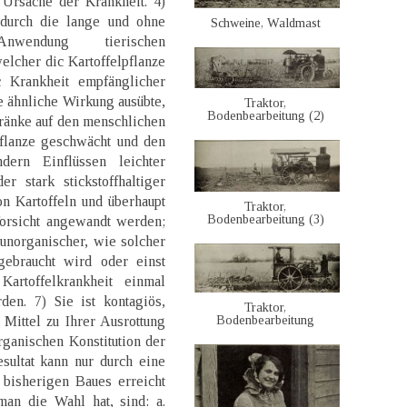
 Ursache der Krankheit. 4)
durch die lange und ohne
Schweine, Waldmast
Anwendung tierischen
welcher dic Kartoffelpflanze
 Krankheit empfänglicher
e ähnliche Wirkung ausübte,
Traktor,
Bodenbearbeitung (2)
änke auf den menschlichen
Pflanze geschwächt und den
dern Einflüssen leichter
r stark stickstoffhaltiger
n Kartoffeln und überhaupt
Traktor,
Bodenbearbeitung (3)
Vorsicht angewandt werden;
 unorganischer, wie solcher
gebraucht wird oder einst
artoffelkrankheit einmal
den. 7) Sie ist kontagiös,
Traktor,
Bodenbearbeitung
 Mittel zu Ihrer Ausrottung
rganischen Konstitution der
sultat kann nur durch eine
 bisherigen Baues erreicht
man die Wahl hat, sind: a.