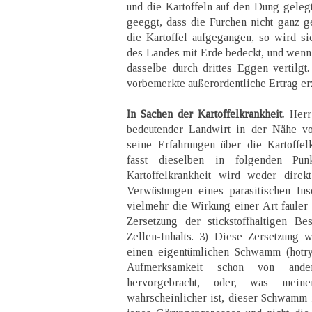
und die Kartoffeln auf den Dung gelegt
geeggt, dass die Furchen nicht ganz ge
die Kartoffel aufgegangen, so wird s
des Landes mit Erde bedeckt, und wenn 
dasselbe durch drittes Eggen vertilgt
vorbemerkte außerordentliche Ertrag erz
In Sachen der Kartoffelkrankheit.
Herr 
bedeutender Landwirt in der Nähe vo
seine Erfahrungen über die Kartoffelkr
fasst dieselben in folgenden Pu
Kartoffelkrankheit wird weder direk
Verwüstungen eines parasitischen Inse
vielmehr die Wirkung einer Art faule
Zersetzung der stickstoffhaltigen Be
Zellen-Inhalts. 3) Diese Zersetzung 
einen eigentümlichen Schwamm (hotryt
Aufmerksamkeit schon von ander
hervorgebracht, oder, was mei
wahrscheinlicher ist, dieser Schwamm i