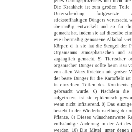
jenes Gärungsprozesses und nicht die
Die Krankheit ist zum großen Teile 
Unterscheidung fortgesetzte 
stickstoffhaltigen Düngers verursacht, 
übermäßig entwickelt und so für dic
gemacht hat, indem sie auf dieselbe ein
wie übermäßig genossene Alkohol-Getr
Körper, d. h. sie hat die Stengel der 
Organismus atmosphärischen und an
zugänglich gemacht. 5) Tierischer ode
organischer Dünger sollte beim Bau vo
von allen Wurzelfrüchten mit großer 
der beste Dünger für die Kartoffeln ist
in einzelnen Teilen des Kontinents 
gebraucht wurde. 6) Nachdem die K
aufgetreten, ist sie epidemisch gewor
wenn nicht infizierend. 8) Das einzige
besteht In der Wiederherstellung der o
Pflanze, 8) Dieses wünschenswerte Re
vollständige Änderung in der Art des
werden. 10) Die Mittel, unter denen 