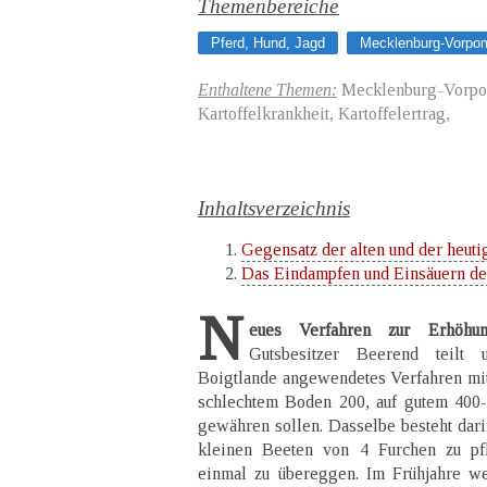
Themenbereiche
Pferd, Hund, Jagd
Mecklenburg-Vorpo
Enthaltene Themen:
Mecklenburg-Vorpomm
Kartoffelkrankheit, Kartoffelertrag,
Inhaltsverzeichnis
Gegensatz der alten und der heutig
Das Eindampfen und Einsäuern der
N
eues Verfahren zur Erhöhung
Gutsbesitzer Beerend teilt
Boigtlande angewendetes Verfahren mit,
schlechtem Boden 200, auf gutem 400-
gewähren sollen. Dasselbe besteht dari
kleinen Beeten von 4 Furchen zu pf
einmal zu übereggen. Im Frühjahre w