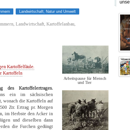
unse
mmern
Landwirtschaft, Natur und Umwelt
ern, Landwirtschaft, Kartoffelanbau,
en Kartoffelfäule.
 Kartoffeln
Arbeitspause für Mensch
und Tier
 des Kartoffelertrages.
 uns ein im sächsischen
 wonach die Kartoffeln auf
500 Ztr. Ertrag pr. Morgen
n, im Herbste den Acker in
lügen und dieselben dann
erden die Furchen gedüngt