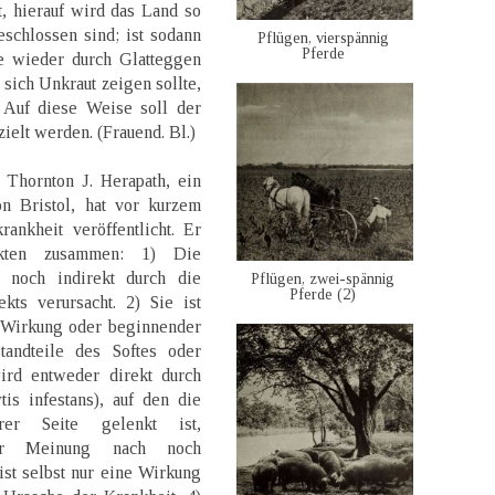
, hierauf wird das Land so
schlossen sind; ist sodann
Pflügen, vierspännig
Pferde
ie wieder durch Glatteggen
sich Unkraut zeigen sollte,
. Auf diese Weise soll der
ielt werden. (Frauend. Bl.)
Thornton J. Herapath, ein
n Bristol, hat vor kurzem
ankheit veröffentlicht. Er
nkten zusammen: 1) Die
t noch indirekt durch die
Pflügen, zwei-spännig
Pferde (2)
kts verursacht. 2) Sie ist
r Wirkung oder beginnender
standteile des Softes oder
wird entweder direkt durch
is infestans), auf den die
er Seite gelenkt ist,
ner Meinung nach noch
st selbst nur eine Wirkung