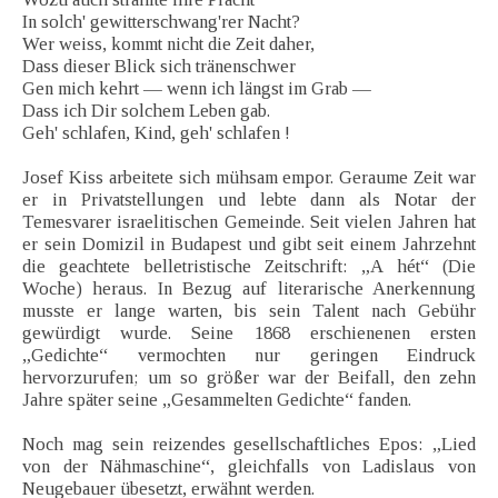
In solch' gewitterschwang'rer Nacht?
Wer weiss, kommt nicht die Zeit daher,
Dass dieser Blick sich tränenschwer
Gen mich kehrt — wenn ich längst im Grab —
Dass ich Dir solchem Leben gab.
Geh' schlafen, Kind, geh' schlafen !
Josef Kiss arbeitete sich mühsam empor. Geraume Zeit war
er in Privatstellungen und lebte dann als Notar der
Temesvarer israelitischen Gemeinde. Seit vielen Jahren hat
er sein Domizil in Budapest und gibt seit einem Jahrzehnt
die geachtete belletristische Zeitschrift: „A hét“ (Die
Woche) heraus. In Bezug auf literarische Anerkennung
musste er lange warten, bis sein Talent nach Gebühr
gewürdigt wurde. Seine 1868 erschienenen ersten
„Gedichte“ vermochten nur geringen Eindruck
hervorzurufen; um so größer war der Beifall, den zehn
Jahre später seine „Gesammelten Gedichte“ fanden.
Noch mag sein reizendes gesellschaftliches Epos: „Lied
von der Nähmaschine“, gleichfalls von Ladislaus von
Neugebauer übesetzt, erwähnt werden.