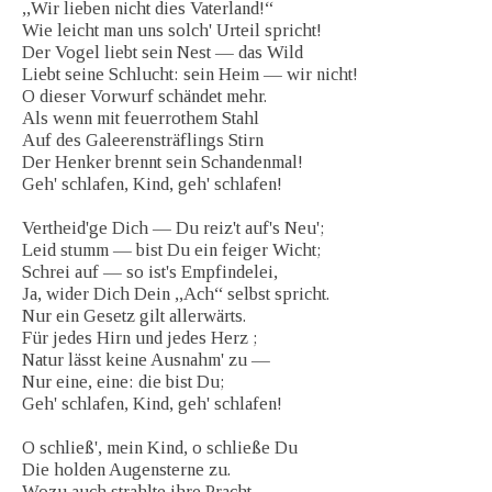
,,Wir lieben nicht dies Vaterland!“
Wie leicht man uns solch' Urteil spricht!
Der Vogel liebt sein Nest — das Wild
Liebt seine Schlucht: sein Heim — wir nicht!
O dieser Vorwurf schändet mehr.
Als wenn mit feuerrothem Stahl
Auf des Galeerensträflings Stirn
Der Henker brennt sein Schandenmal!
Geh' schlafen, Kind, geh' schlafen!
Vertheid'ge Dich — Du reiz't auf's Neu';
Leid stumm — bist Du ein feiger Wicht;
Schrei auf — so ist's Empfindelei,
Ja, wider Dich Dein ,,Ach“ selbst spricht.
Nur ein Gesetz gilt allerwärts.
Für jedes Hirn und jedes Herz ;
Natur lässt keine Ausnahm' zu —
Nur eine, eine: die bist Du;
Geh' schlafen, Kind, geh' schlafen!
O schließ', mein Kind, o schließe Du
Die holden Augensterne zu.
Wozu auch strahlte ihre Pracht