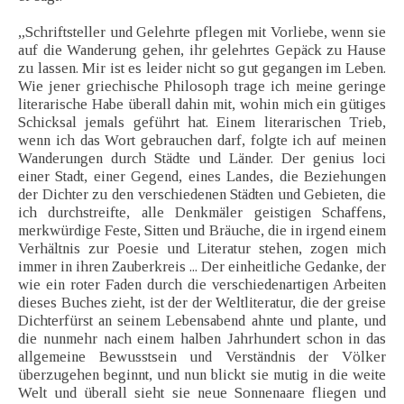
„Schriftsteller und Gelehrte pflegen mit Vorliebe, wenn sie
auf die Wanderung gehen, ihr gelehrtes Gepäck zu Hause
zu lassen. Mir ist es leider nicht so gut gegangen im Leben.
Wie jener griechische Philosoph trage ich meine geringe
literarische Habe überall dahin mit, wohin mich ein gütiges
Schicksal jemals geführt hat. Einem literarischen Trieb,
wenn ich das Wort gebrauchen darf, folgte ich auf meinen
Wanderungen durch Städte und Länder. Der genius loci
einer Stadt, einer Gegend, eines Landes, die Beziehungen
der Dichter zu den verschiedenen Städten und Gebieten, die
ich durchstreifte, alle Denkmäler geistigen Schaffens,
merkwürdige Feste, Sitten und Bräuche, die in irgend einem
Verhältnis zur Poesie und Literatur stehen, zogen mich
immer in ihren Zauberkreis ... Der einheitliche Gedanke, der
wie ein roter Faden durch die verschiedenartigen Arbeiten
dieses Buches zieht, ist der der Weltliteratur, die der greise
Dichterfürst an seinem Lebensabend ahnte und plante, und
die nunmehr nach einem halben Jahrhundert schon in das
allgemeine Bewusstsein und Verständnis der Völker
überzugehen beginnt, und nun blickt sie mutig in die weite
Welt und überall sieht sie neue Sonnenaare fliegen und