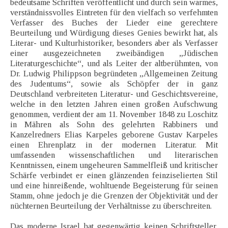
bedeutsame Schriften veröffentlicht und durch sein warmes,
verständnissvolles Eintreten für den vielfach so verfehmten
Verfasser des Buches der Lieder eine gerechtere
Beurteilung und Würdigung dieses Genies bewirkt hat, als
Literar- und Kulturhistoriker, besonders aber als Verfasser
einer ausgezeichneten zweibändigen „Jüdischen
Literaturgeschichte“, und als Leiter der altberühmten, von
Dr. Ludwig Philippson begründeten „Allgemeinen Zeitung
des Judentums“, sowie als Schöpfer der in ganz
Deutschland verbreiteten Literatur- und Geschichtsvereine,
welche in den letzten Jahren einen großen Aufschwung
genommen, verdient der am 11. November 1848 zu Loschitz
in Mähren als Sohn des gelehrten Rabbiners und
Kanzelredners Elias Karpeles geborene Gustav Karpeles
einen Ehrenplatz in der modernen Literatur. Mit
umfassenden wissenschaftlichen und literarischen
Kenntnissen, einem ungeheuren Sammelfleiß und kritischer
Schärfe verbindet er einen glänzenden feinziselierten Stil
und eine hinreißende, wohltuende Begeisterung für seinen
Stamm, ohne jedoch je die Grenzen der Objektivität und der
nüchternen Beurteilung der Verhältnisse zu überschreiten.
Das moderne Israel hat gegenwärtig keinen Schriftsteller,