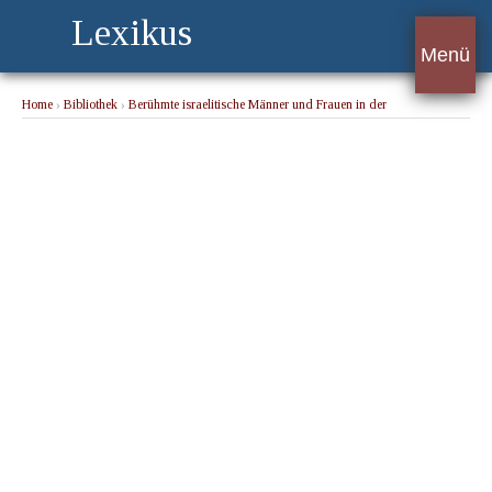
Lexikus
Menü
Home
›
Bibliothek
›
Berühmte israelitische Männer und Frauen in der
Kulturgeschichte der Menschheit 2. Band
› Karpeles, Gustav (1848-1909)
tschechisch-deutscher Literaturhistoriker, Schriftsteller, Kritiker und Publizist