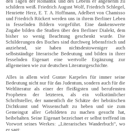
den Tagen der Romantik und des Lebens er angenehm zu
schildern weiß. Friedrich August Wolf, Friedrich Schlegel,
Henriette Herz, E. T. A. Hoffmann, Adelbert von Chamisso
und Friedrich Rückert werden uns in ihrem Berliner Leben
in fesselnden Bildern vorgeführt. Eine dankenswerte
Zugabe bilden die Studien über den Berliner Dialekt, dem
bisher so wenig Beachtung geschenkt wurde. Die
Schilderungen des Buches sind durchweg lebensfrisch und
anziehend, sie haben nichtsdestoweniger auch
selbstständige literarische Bedeutung und bilden in ihrer
fesselnden Eigenart eine wertvolle Ergänzung zur
allgemeinen wie zur deutschen Literaturgeschichte.
Alles in allem wird Gustav Karpeles für immer seine
Bedeutung nicht nur für das Judentum, sondern auch für die
Weltliteratur als einer der fleißigsten und berufensten
Propheten der letzteren, als ein volkstümlicher
Schriftsteller, der namentlich die Schätze der hebräischen
Dichtkunst und Wissenschaft zu heben und sie zum
Gemeingut aller Gebildeten zu machen gesucht hat,
beibehalten. Seine Eigenart bezeichnet er selbst treffend im
Vorwort seines Werkes: „Literarisches Wanderbuch“, wo
er sagt: