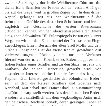
zweiter Spaziergang durch die Weltliteratur führt uns das
dichterische Schaffen der Frauen von den ersten Anfängen
bis auf die Gegenwart in großen Zügen vor. In dem dritten
Kapitel gelangen wir aus der Weltliteratur auf die
heimatlichen Gefilde des deutschen Schrifttums und lernen
zugleich die Geschichte des ersten Ritterromans
„Ruodlieb“ kennen. Von den Abenteuern jenes alten Ritters
bis zu den Schwänken Till Eulenspiegels ist nur ein kurzer
Weg, den wir auf dem Zaubermantel der Phantasie im Fluge
zurücklegen. Einem Besuch der alten Stadt Mölln und dem
Grabe Eulenspiegels ist das vierte Kapitel gewidmet. Auf
vielverschlungenen Pfaden geleitet uns der Verfasser
hierauf von der naiven Komik eines Eulenspiegel zu dem
hohen Pathos eines Schiller und zu den Stätten in Jena und
Marbach, die seiner Erinnerung geweiht sind. Von
besonderem Interesse dürfte für alle Leser das folgende
Kapitel: „Zur Literaturgeschichte der böhmischen Bäder“
sein, in dem die Reisen Schillers und Goethes nach
Karlsbad, Marienbad und Franzensbad in Zusammicnhang
ausführlich dargestellt werden. Aus den böhmischen Bädern
wandern wir schließlich mit dem wegkundigen Autor nach
der deutschen Reichshauptstadt, deren geistiges Leben in