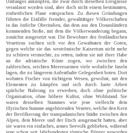
Umfanges anknüpfen, die zwar durch dieselben Ereignisse
veranlasst worden sind, aber doch nicht einem bestimmten,
einheitlichen Plane entsprachen. Zu diesen Gründungen
führten die Einfälle fremder, gewalttätiger Völkerschaften
in das östliche Oberitalien, das dem aus den Donauländern
kommenden Stoße, mit dem die Völkerwanderung begann,
zunächst ausgesetzt war. Die Bewohner des festländischen
Venetiens suchten sich vor den Gewalttaten der Goten,
gegen welche sie das weströmische Kaisertum nicht mehr
zu schüren vermochte, zu retten, indem sie mit ihrer Habe
an die adriatische Küste zogen, wo zwischen den
zahlreichen, seichten Meeresarmen viele wohnliche Inseln
lagen, die zu längerem Aufenthalte Gelegenheit boten. Dort
wohnten Fischer von tüchtigem Wesen, gewohnt, mit den
Elementen zu kämpfen und sich durch harte Arbeit
spärliche Nahrung zu erwerben, doch ohne politische
Organisation, ohne höhere Kultur, ohne Wohlstand. Sie
waren desselben Stammes wie jene vielleicht dem
illyrischen Stamme angehörenden Veneter, welche den Kern
der Bevölkerung der transpadanischen Städte zwischen den
Alpen, dem Meere und der Etsch ausgemacht hatten, aber
sie waren ein einfaches, armes Seevolk geblieben, während
jene schon seit Jahrhunderten römische Bürger geworden