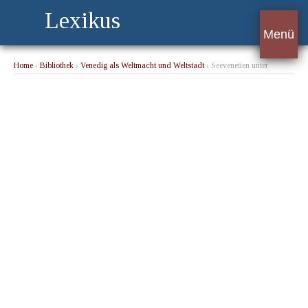
Lexikus
Menü
Home
›
Bibliothek
›
Venedig als Weltmacht und Weltstadt
› Seevenetien unter
byzantinischer Hoheit