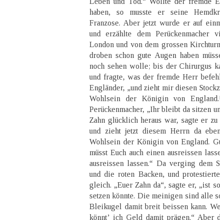
Leben und Tod.“ Wollte der fremde E
haben, so musste er seine Hemdkr
Franzose. Aber jetzt wurde er auf einm
und erzählte dem Perückenmacher v
London und von dem grossen Kirchturm
droben schon gute Augen haben müsse
noch sehen wolle; bis der Chirurgus k
und fragte, was der fremde Herr befehl
Engländer, „und zieht mir diesen Stockza
Wohlsein der Königin von England.
Perückenmacher, „Ihr bleibt da sitzen un
Zahn glücklich heraus war, sagte er zu
und zieht jetzt diesem Herrn da eben
Wohlsein der Königin von England. Gut
müsst Euch auch einen ausreissen lasse
ausreissen lassen.“ Da verging dem 
und die roten Backen, und protestierte
gleich. „Euer Zahn da“, sagte er, „ist s
setzen könnte. Die meinigen sind alle s
Bleikugel damit breit beissen kann. We
könnt’ ich Geld damit prägen.“ Aber 