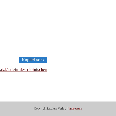
Kapitel vor ›
atzkästlein des rheinischen
Copyright Lexikus Verlag |
Impressum