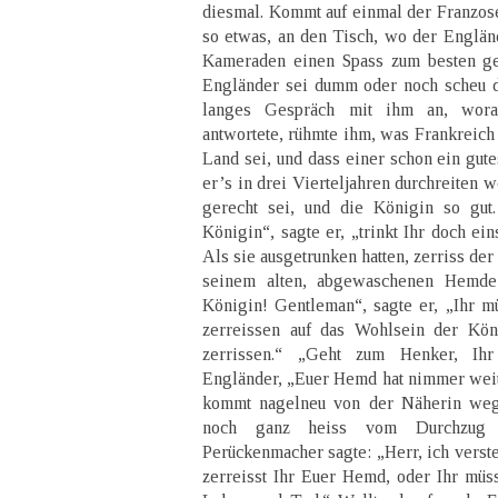
diesmal. Kommt auf einmal der Franzos
so etwas, an den Tisch, wo der Engländ
Kameraden einen Spass zum besten ge
Engländer sei dumm oder noch scheu do
langes Gespräch mit ihm an, wora
antwortete, rühmte ihm, was Frankreich 
Land sei, und dass einer schon ein gut
er’s in drei Vierteljahren durchreiten 
gerecht sei, und die Königin so gut
Königin“, sagte er, „trinkt Ihr doch ei
Als sie ausgetrunken hatten, zerriss de
seinem alten, abgewaschenen Hemde
Königin! Gentleman“, sagte er, „Ihr 
zerreissen auf das Wohlsein der Kön
zerrissen.“ „Geht zum Henker, Ihr
Engländer, „Euer Hemd hat nimmer weit
kommt nagelneu von der Näherin weg 
noch ganz heiss vom Durchzug 
Perückenmacher sagte: „Herr, ich verst
zerreisst Ihr Euer Hemd, oder Ihr müss