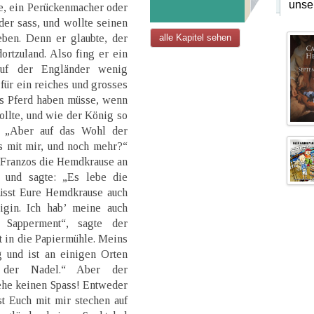
unse
e, ein Perückenmacher oder
er sass, und wollte seinen
ben. Denn er glaubte, der
alle Kapitel sehen
rtzuland. Also fing er ein
uf der Engländer wenig
für ein reiches und grosses
es Pferd haben müsse, wenn
wollte, und wie der König so
. „Aber auf das Wohl der
ns mit mir, und noch mehr?“
r Franzos die Hemdkrause an
 und sagte: „Es lebe die
müsst Eure Hemdkrause auch
igin. Ich hab’ meine auch
 Sapperment“, sagte der
 in die Papiermühle. Meins
und ist an einigen Orten
der Nadel.“ Aber der
ehe keinen Spass! Entweder
t Euch mit mir stechen auf