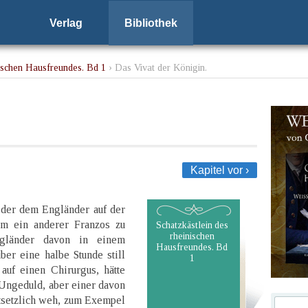
Verlag
Bibliothek
nischen Hausfreundes. Bd 1
› Das Vivat der Königin.
Kapitel vor ›
, der dem Engländer auf der
am ein anderer Franzos zu
Schatzkästlein des
rheinischen
gländer davon in einem
Hausfreundes. Bd
er eine halbe Stunde still
1
auf einen Chirurgus, hätte
Ungeduld, aber einer davon
ntsetzlich weh, zum Exempel