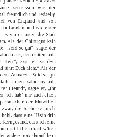
ngländer keinen Spektakel
ause zerreissen wie der
al freundlich und redselig
iel von England und von
 in London, und wie einer
, wenn er unten die Stadt
am. Als der Chirurgus kain
e, „seid so gut“, sagte der
hn da aus, den dritten, aufs
! Herr“, sagt er zu dem
d rührt Euch nicht.“ Als der
 dem Zahnarzt: „Seid so gut
falls einen Zahn aus aufs
er Freund“, sagte er, „Ihr
n, ich hab’ mir auch einen
Spassmacher der Mutwillen
 zwar, die Sache sei nicht
o hohl, dass eine Häsin drin
o kerngesund, dass ich eine
nn drei Lilien drauf wären
der andere gab darauf kein