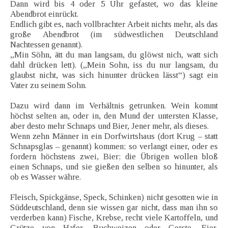
Dann wird bis 4 oder 5 Uhr gefastet, wo das kleine
Abendbrot einrückt.
Endlich gibt es, nach vollbrachter Arbeit nichts mehr, als das
große Abendbrot (im südwestlichen Deutschland
Nachtessen genannt).
„Min Söhn, ätt du man langsam, du glöwst nich, watt sich
dahl drücken lett). („Mein Sohn, iss du nur langsam, du
glaubst nicht, was sich hinunter drücken lässt“) sagt ein
Vater zu seinem Sohn.
Dazu wird dann im Verhältnis getrunken. Wein kommt
höchst selten an, oder in, den Mund der untersten Klasse,
aber desto mehr Schnaps und Bier, Jener mehr, als dieses.
Wenn zehn Männer in ein Dorfwirtshaus (dort Krug – statt
Schnapsglas – genannt) kommen; so verlangt einer, oder es
fordern höchstens zwei, Bier; die Übrigen wollen bloß
einen Schnaps, und sie gießen den selben so hinunter, als
ob es Wasser währe.
Fleisch, Spickgänse, Speck, Schinken) nicht gesotten wie in
Süddeutschland, denn sie wissen gar nicht, dass man ihn so
verderben kann) Fische, Krebse, recht viele Kartoffeln, und
Grütze von Hafer, Buchweizen oder Gerste, Eier,