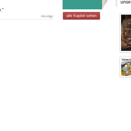
unse
.“
alle Kapitel sehen