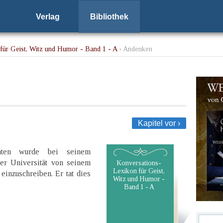
Verlag
Bibliothek
für Geist, Witz und Humor - Band 1 - A
› Andenken
Kapitel vor ›
nten wurde bei seinem
r Universität von seinem
Konversations-
Lexikon für Geist,
inzuschreiben. Er tat dies
Witz und Humor -
Band 1 - A