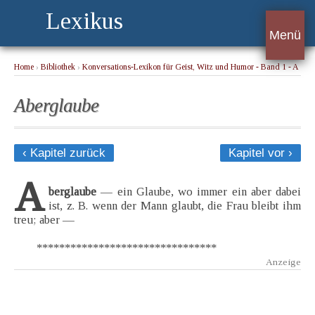
Lexikus
Menü
Home
›
Bibliothek
›
Konversations-Lexikon für Geist, Witz und Humor - Band 1 - A
› Aberglaube
Aberglaube
‹ Kapitel zurück
Kapitel vor ›
A
berglaube
— ein Glaube, wo immer ein aber dabei
ist, z. B. wenn der Mann glaubt, die Frau bleibt ihm
treu; aber —
********************************