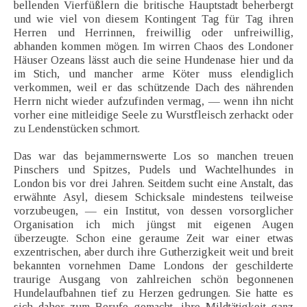
bellenden Vierfüßlern die britische Hauptstadt beherbergt
und wie viel von diesem Kontingent Tag für Tag ihren
Herren und Herrinnen, freiwillig oder unfreiwillig,
abhanden kommen mögen. Im wirren Chaos des Londoner
Häuser Ozeans lässt auch die seine Hundenase hier und da
im Stich, und mancher arme Köter muss elendiglich
verkommen, weil er das schützende Dach des nährenden
Herrn nicht wieder aufzufinden vermag, — wenn ihn nicht
vorher eine mitleidige Seele zu Wurstfleisch zerhackt oder
zu Lendenstücken schmort.
Das war das bejammernswerte Los so manchen treuen
Pinschers und Spitzes, Pudels und Wachtelhundes in
London bis vor drei Jahren. Seitdem sucht eine Anstalt, das
erwähnte Asyl, diesem Schicksale mindestens teilweise
vorzubeugen, — ein Institut, von dessen vorsorglicher
Organisation ich mich jüngst mit eigenen Augen
überzeugte. Schon eine geraume Zeit war einer etwas
exzentrischen, aber durch ihre Gutherzigkeit weit und breit
bekannten vornehmen Dame Londons der geschilderte
traurige Ausgang von zahlreichen schön begonnenen
Hundelaufbahnen tief zu Herzen gedrungen. Sie hatte es
sich daher zum Berufe gemacht, ihre Mildtätigkeit ganz