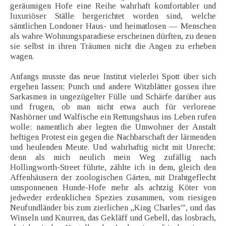
geräumigen Hofe eine Reihe wahrhaft komfortabler und
luxuriöser Ställe hergerichtet worden sind, welche
sämtlichen Londoner Haus- und heimatlosen — Menschen
als wahre Wohnungsparadiese erscheinen dürften, zu denen
sie selbst in ihren Träumen nicht die Angen zu erheben
wagen.
Anfangs musste das neue Institut vielerlei Spott über sich
ergehen lassen; Punch und andere Witzblätter gossen ihre
Sarkasmen in ungezügelter Fülle und Schärfe darüber aus
und frugen, ob man nicht etwa auch für verlorene
Nashörner und Walfische ein Rettungshaus ins Leben rufen
wolle; namentlich aber legten die Umwohner der Anstalt
heftigen Protest ein gegen die Nachbarschaft der lärmenden
und heulenden Meute. Und wahrhaftig nicht mit Unrecht;
denn als mich neulich mein Weg zufällig nach
Hollingworth-Street führte, zählte ich in dem, gleich den
Affenhäusern der zoologischen Gärten, mit Drahtgeflecht
umsponnenen Hunde-Hofe mehr als achtzig Köter von
jedweder erdenklichen Spezies zusammen, vom riesigen
Neufundländer bis zum zierlichen „King Charles'", und das
Winseln und Knurren, das Gekläff und Gebell, das losbrach,