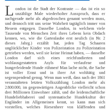
L
ondon ist die Stadt der Kontraste — das ist ein so
unzählige Male wiederholter Ausspruch, dass er
nachgerade mehr als abgedroschen genannt werden muss,
und dennoch tritt uns seine Wahrheit tagtäglich immer von
Neuem entgegen. Dasselbe London, in welchem viele
Tausende von Menschen Zeit ihres Lebens kein Obdach
kennen, wo, wie die Gartenlaube erst neulich (in Nr. 2
dieses Jahrg.) erzählt hat, jeden Tag Schaaren
unglücklicher Kinder von Polizeistation zu Polizeistation
getrieben werden, weil sie keine Heimat haben, — dasselbe
London darf sich eines reichfundierten und
wohlausgestatteten Asyls für verlaufene und
hungerleidende Hunde rühmen! Man lache nicht, die Sache
ist voller Ernst und in ihrer Art wohltätig und
segenspendend genug. Wenn man weiß, dass nach der 1861
veranstalteten letzten Volkszählung London mehr als
2.800.000, im gegenwärtigen Augenblicke vielleicht schon
drei Millionen Einwohner zählt, und die leidenschaftliche
Hundeliebhaberei und systematische Hundekultur der
Engländer im Allgemeinen kennt, so kann man sich
vorstellen, welches Riesenheer von kläffenden und