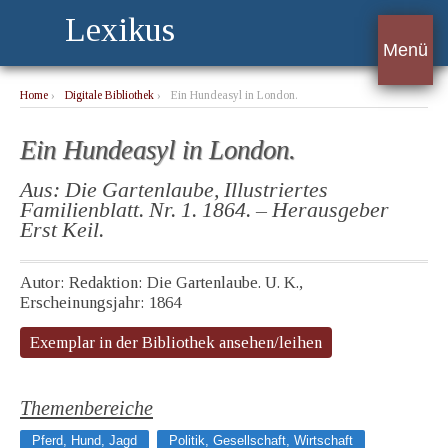
Lexikus
Menü
Home
›
Digitale Bibliothek
›
Ein Hundeasyl in London.
Ein Hundeasyl in London.
Aus: Die Gartenlaube, Illustriertes
Familienblatt. Nr. 1. 1864. – Herausgeber
Erst Keil.
Autor: Redaktion: Die Gartenlaube. U. K.,
Erscheinungsjahr: 1864
Exemplar in der Bibliothek ansehen/leihen
Themenbereiche
Pferd, Hund, Jagd
Politik, Gesellschaft, Wirtschaft