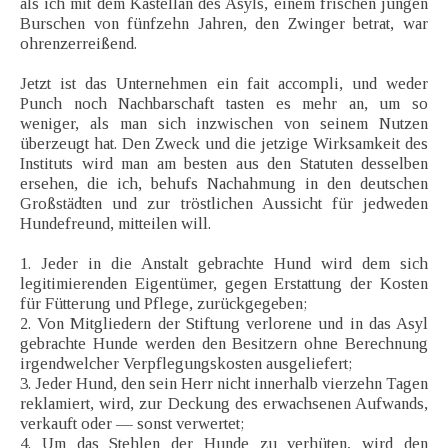
als ich mit dem Kastellan des Asyls, einem frischen jungen
Burschen von fünfzehn Jahren, den Zwinger betrat, war
ohrenzerreißend.
Jetzt ist das Unternehmen ein fait accompli, und weder
Punch noch Nachbarschaft tasten es mehr an, um so
weniger, als man sich inzwischen von seinem Nutzen
überzeugt hat. Den Zweck und die jetzige Wirksamkeit des
Instituts wird man am besten aus den Statuten desselben
ersehen, die ich, behufs Nachahmung in den deutschen
Großstädten und zur tröstlichen Aussicht für jedweden
Hundefreund, mitteilen will.
1. Jeder in die Anstalt gebrachte Hund wird dem sich
legitimierenden Eigentümer, gegen Erstattung der Kosten
für Fütterung und Pflege, zurückgegeben;
2. Von Mitgliedern der Stiftung verlorene und in das Asyl
gebrachte Hunde werden den Besitzern ohne Berechnung
irgendwelcher Verpflegungskosten ausgeliefert;
3. Jeder Hund, den sein Herr nicht innerhalb vierzehn Tagen
reklamiert, wird, zur Deckung des erwachsenen Aufwands,
verkauft oder — sonst verwertet;
4. Um das Stehlen der Hunde zu verhüten, wird den