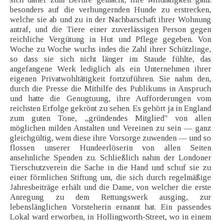
besonders auf die verhungernden Hunde zu erstrecken,
welche sie ab und zu in der Nachbarschaft ihrer Wohnung
antraf, und die Tiere einer zuverlässigen Person gegen
reichliche Vergütung in Hut und Pflege gegeben. Von
Woche zu Woche wuchs indes die Zahl ihrer Schützlinge,
so dass sie sich nicht länger im Staude fühlte, das
angefangene Werk lediglich als ein Unternehmen ihrer
eigenen Privatwohltätigkeit fortzuführen. Sie nahm den,
durch die Presse die Mithilfe des Publikums in Anspruch
und hatte die Genugtuung, ihre Aufforderungen vom
reichsten Erfolge gekrönt zu sehen. Es gehört ja in England
zum guten Tone, „gründendes Mitglied" von allen
möglichen milden Anstalten und Vereinen zu sein — ganz
gleichgültig, wem diese ihre Vorsorge zuwenden — und so
flossen unserer Hundeerlöserin von allen Seiten
ansehnliche Spenden zu. Schließlich nahm der Londoner
Tierschutzverein die Sache in die Hand und schuf sie zu
einer förmlichen Stiftung um, die sich durch regelmäßige
Jahresbeiträge erhält und die Dame, von welcher die erste
Anregung zu dem Rettungswerk ausging, zur
lebenslänglichen Vorsteherin ernannt hat. Ein passendes
Lokal ward erworben, in Hollingworth-Street, wo in einem