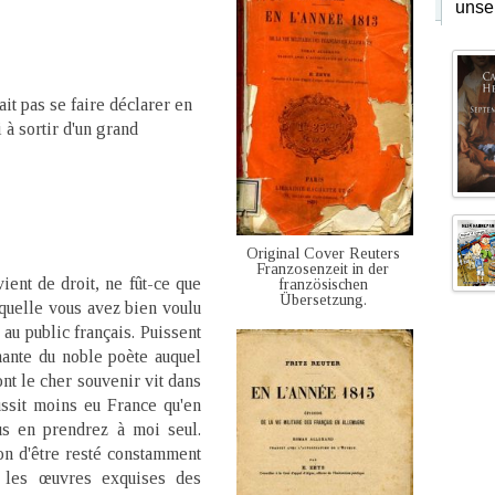
unse
it pas se faire déclarer en
i à sortir d'un grand
Original Cover Reuters
Franzosenzeit in der
ient de droit, ne fût-ce que
französischen
Übersetzung.
quelle vous avez bien voulu
au public français. Puissent
ante du noble poète auquel
ont le cher souvenir vit dans
ussit moins eu France qu'en
s en prendrez à moi seul.
ion d'être resté constamment
s les œuvres exquises des