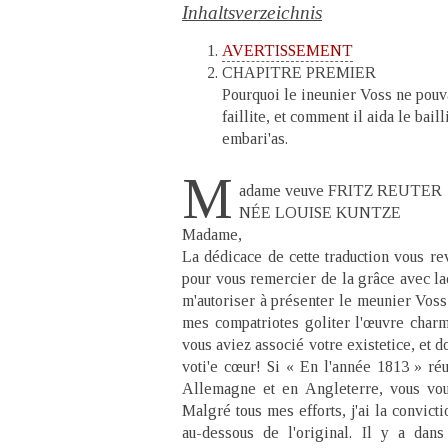
Inhaltsverzeichnis
AVERTISSEMENT
CHAPITRE PREMIER
Pourquoi le ineunier Voss ne pouva
faillite, et comment il aida le baill
embari'as.
M
adame veuve FRITZ REUTER
NÉE LOUISE KUNTZE
Madame,
La dédicace de cette traduction vous rev
pour vous remercier de la grâce avec la
m'autoriser à présenter le meunier Voss 
mes compatriotes goliter l'œuvre charm
vous aviez associé votre existetice, et d
voti'e cœur! Si « En l'année 1813 » ré
Allemagne et en Angleterre, vous vou
Malgré tous mes efforts, j'ai la convict
au-dessous de l'original. Il y a dan