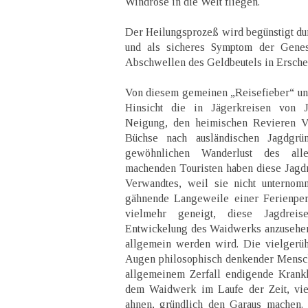
Windrose in die Welt fliegen.
Der Heilungsprozeß wird begünstigt du
und als sicheres Symptom der Genesu
Abschwellen des Geldbeutels in Ersche
Von diesem gemeinen „Reisefieber“ unt
Hinsicht die in Jägerkreisen von 
Neigung, den heimischen Revieren Va
Büchse nach ausländischen Jagdgrü
gewöhnlichen Wanderlust des alle
machenden Touristen haben diese Jagdr
Verwandtes, weil sie nicht unterno
gähnende Langeweile einer Ferienperi
vielmehr geneigt, diese Jagdre
Entwickelung des Waidwerks anzusehen,
allgemein werden wird. Die vielgerüh
Augen philosophisch denkender Mensch
allgemeinem Zerfall endigende Krankh
dem Waidwerk im Laufe der Zeit, viel
ahnen, gründlich den Garaus machen.