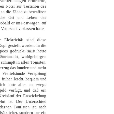
rbereitungen erforderte,
en Notar zur Testation des
s an die Zähne zu bewaffnen
elche Gut und Leben des
obald er im Postwagen, auf
Vaterstadt verlassen hatte.
Elektricität sind diese
opf gestellt worden. In die
pees gedrückt, saust heute
Sturmnacht, wohlgeborgen
schimpft in allen Tonarten,
erzug das hundert und mehr
 Viertelstunde Verspätung
 früher leicht, bequem und
ich heute alles unterwegs
geld verfügt, und daß ein
Kreislauf der Entwickelung
rt ist. Der Unterschied
rnen Touristen ist, nach
sätzlicher, sondern nur ein