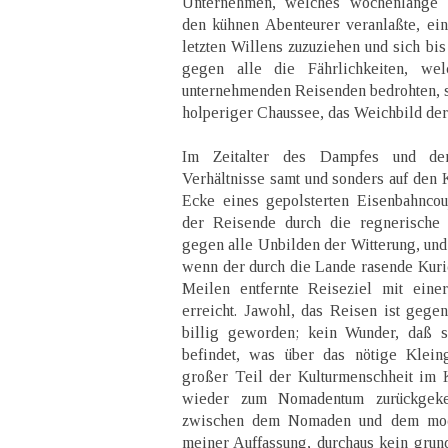
Unternehmen, welches wochenlange Vo
den kühnen Abenteurer veranlaßte, ein
letzten Willens zuzuziehen und sich bi
gegen alle die Fährlichkeiten, w
unternehmenden Reisenden bedrohten, s
holperiger Chaussee, das Weichbild der 
Im Zeitalter des Dampfes und der 
Verhältnisse samt und sonders auf den K
Ecke eines gepolsterten Eisenbahncou
der Reisende durch die regnerische 
gegen alle Unbilden der Witterung, und 
wenn der durch die Lande rasende Kuri
Meilen entfernte Reiseziel mit einer
erreicht. Jawohl, das Reisen ist gegen
billig geworden; kein Wunder, daß s
befindet, was über das nötige Klein
großer Teil der Kulturmenschheit im 
wieder zum Nomadentum zurückgekeh
zwischen dem Nomaden und dem mode
meiner Auffassung, durchaus kein grund