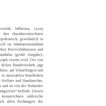
sität, Influenza, Lyssa
 den charakteristischsten
 epidemisch, gewöhnlich in
ch im Inkubationsstadium
chen Bierverhältnissen und
andatlas (große Ausgabe),
raph ersetzt wird. Der von
 dickes Rundreiseheft, jagt
itze, auf Schnellzügen und
 in miserablen Hotelbetten
r Kellner und Hausknechte,
n und ist von der Wahnidee
gungsreise“ befinde. Diesen
 kennzeichnen zahlreiche
ach allen Richtungen der