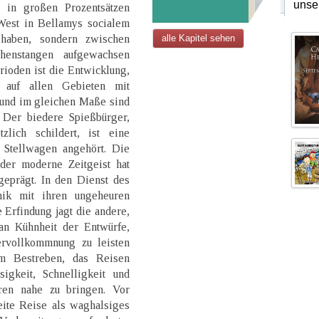
unse
 in großen Prozentsätzen
 West in Bellamys socialem
haben, sondern zwischen
alle Kapitel sehen
phenstangen aufgewachsen
rioden ist die Entwicklung,
, auf allen Gebieten mit
 und im gleichen Maße sind
Der biedere Spießbürger,
lich schildert, ist eine
 Stellwagen angehört. Die
 der moderne Zeitgeist hat
geprägt. In den Dienst des
nik mit ihren ungeheuren
e Erfindung jagt die andere,
an Kühnheit der Entwürfe,
rvollkommnung zu leisten
em Bestreben, das Reisen
sigkeit, Schnelligkeit und
ren nahe zu bringen. Vor
eite Reise als waghalsiges