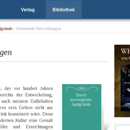
Verlag
Bibliothek
dgründe
› Einleitende Betrachtungen
ngen
, der vor hundert Jahren
esichts der Entwickelung,
Durch
norwegische
nach meinem Dafürhalten
Jagdgründe
fern sein Gehirn nicht aus
ität konstruiert wäre. Denn
dernen Kultur eine Gestalt
ldet und Einrichtungen