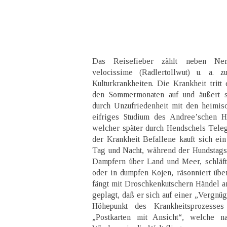
Das Reisefieber zählt neben Nervo
velocissime (Radlertollwut) u. a. zu
Kulturkrankheiten. Die Krankheit tritt
den Sommermonaten auf und äußert si
durch Unzufriedenheit mit den heimis
eifriges Studium des Andree’schen H
welcher später durch Hendschels Teleg
der Krankheit Befallene kauft sich ein
Tag und Nacht, während der Hundstagsh
Dampfern über Land und Meer, schläft
oder in dumpfen Kojen, räsonniert übe
fängt mit Droschkenkutschern Händel a
geplagt, daß er sich auf einer „Vergnü
Höhepunkt des Krankheitsprozesses
„Postkarten mit Ansicht“, welche n