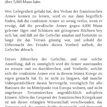
über 5,000 Mann hatte.
Wer Gelegenheit gehabt hat, den Verlust der französischen
Armee kennen zu lernen, wird es nur dann begriflich
finden, daß die combinirte Armee so wenig verlor, wenn er
erwägt, daß die preußische Armee gegen 4,000 Mann
gelernte Jäger und Schützen mit gezogenen Büchsen bey
sich hat, und daß sie die Gefechte annahm und fortsetzte so
lange ihr das Terrain günstig war, und sobald die
Uebermacht des Feindes diesen Vortheil aufhob, die
Gefechte abbrach.
Dieses Abbrechen der Gefechte, und eine solche
Anstellung, daß es unmöglich wird die Armee auseinander
zu reissen und zu durchbrechen, sind Vortheile, welche
sich die combinirte Armee erst in diesem letzten Kriege zu
eigen gemacht hat. Es ist nicht zu läugnen, daß manche
Unbequemlichkeit daraus hervorgeht, vorzüglich für alle
Nationen die im Mittelpunkt von Europa wohnen, und nicht
ungeheure Terrainstrecken augenblicklich aufopfern
können. Allein das Gespenst der französischen Kriegskunst
ist mit dieser erlangten Wissenschaft verschwunden, das
Zutrauen auf die eignen Kräfte hergestellt und dergestalt