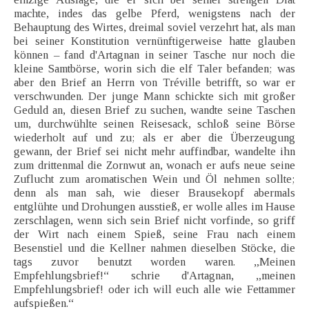
machte, indes das gelbe Pferd, wenigstens nach der
Behauptung des Wirtes, dreimal soviel verzehrt hat, als man
bei seiner Konstitution vernünftigerweise hatte glauben
können – fand d'Artagnan in seiner Tasche nur noch die
kleine Samtbörse, worin sich die elf Taler befanden; was
aber den Brief an Herrn von Tréville betrifft, so war er
verschwunden. Der junge Mann schickte sich mit großer
Geduld an, diesen Brief zu suchen, wandte seine Taschen
um, durchwühlte seinen Reisesack, schloß seine Börse
wiederholt auf und zu; als er aber die Überzeugung
gewann, der Brief sei nicht mehr auffindbar, wandelte ihn
zum drittenmal die Zornwut an, wonach er aufs neue seine
Zuflucht zum aromatischen Wein und Öl nehmen sollte;
denn als man sah, wie dieser Brausekopf abermals
entglühte und Drohungen ausstieß, er wolle alles im Hause
zerschlagen, wenn sich sein Brief nicht vorfinde, so griff
der Wirt nach einem Spieß, seine Frau nach einem
Besenstiel und die Kellner nahmen dieselben Stöcke, die
tags zuvor benutzt worden waren. „Meinen
Empfehlungsbrief!“ schrie d'Artagnan, „meinen
Empfehlungsbrief! oder ich will euch alle wie Fettammer
aufspießen.“