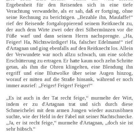
Ergebenheit für den Reisenden sich in eine tiefe
Verachtung verwandelte, als er sah, daß er fortging, ohne
seine Rechnung zu berichtigen. „Bezahle ihn, Maulaffe!“
rief der Reisende fortgaloppierend seinem Reitknecht zu,
der auch dem Wirte zwei oder drei Silbermünzen vor die
Füße warf und dann seinem Herrn nachsprengte. „Ha,
Feiger! Ha, Nichtswürdiger! Ha, falscher Edelmann!“ rief
d'Artagnan und ging ebenfalls auf den Reitknecht los. Allein
der Verwundete war noch allzu schwach, um eine solche
Erschütterung zu ertragen. Er hatte kaum noch zehn Schritte
getan, als ihm die Ohren klingelten, eine Blendung ihn
ergriff und eine Blutwolke über seine Augen hinzog,
worauf er mitten auf die Straße hinsank, während er noch
immer ausrief: „Feiger! Feiger! Feiger!“
„Es ist auch in der Tat recht feige,“ murmelte der Wirt,
indem er zu d'Artagnan trat und sich durch diese
Schmeichelei mit dem armen Jungen wieder auszusöhnen
suchte, wie der Held in der Fabel mit seiner Nachtschnecke.
„Ja, er ist recht feige,“ murmelte d'Artagnan, „doch sie ist
sehr hübsch.“