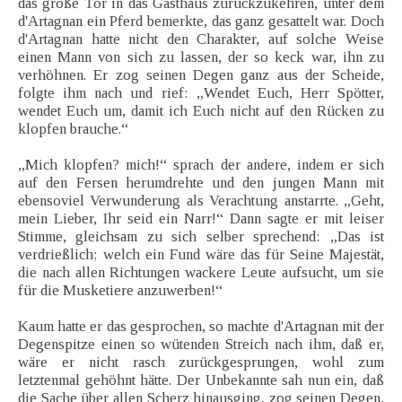
das große Tor in das Gasthaus zurückzukehren, unter dem
d'Artagnan ein Pferd bemerkte, das ganz gesattelt war. Doch
d'Artagnan hatte nicht den Charakter, auf solche Weise
einen Mann von sich zu lassen, der so keck war, ihn zu
verhöhnen. Er zog seinen Degen ganz aus der Scheide,
folgte ihm nach und rief: „Wendet Euch, Herr Spötter,
wendet Euch um, damit ich Euch nicht auf den Rücken zu
klopfen brauche.“
„Mich klopfen? mich!“ sprach der andere, indem er sich
auf den Fersen herumdrehte und den jungen Mann mit
ebensoviel Verwunderung als Verachtung anstarrte. „Geht,
mein Lieber, Ihr seid ein Narr!“ Dann sagte er mit leiser
Stimme, gleichsam zu sich selber sprechend: „Das ist
verdrießlich; welch ein Fund wäre das für Seine Majestät,
die nach allen Richtungen wackere Leute aufsucht, um sie
für die Musketiere anzuwerben!“
Kaum hatte er das gesprochen, so machte d'Artagnan mit der
Degenspitze einen so wütenden Streich nach ihm, daß er,
wäre er nicht rasch zurückgesprungen, wohl zum
letztenmal gehöhnt hätte. Der Unbekannte sah nun ein, daß
die Sache über allen Scherz hinausging, zog seinen Degen,