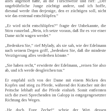
alles angehört hatte, an die Türschwelle und rief: „Der
ungebührliche Junge züchtigt andere, und ich hoffe,
diesmal werde ihm derjenige, den er züchtigen soll, nicht
wie das erstemal entschlüpfen.“
„Er wird nicht entschlüpfen?“ fragte der Unbekannte, die
Stirn runzelnd. „Nein, ich setze voraus, daß Ihr es vor einer
Dame nicht wagen werdet.“
„Bedenken Sie,“ rief Mylady, als sie sah, wie der Edelmann
nach seinem Degen griff, „bedenken Sie, daß die mindeste
Verzögerung alles verderben könnte.“
„Sie haben recht,“ erwiderte der Edelmann, „reisen Sie also
ab, und ich werde desgleichen tun.“
Er empfahl sich von der Dame mit einem Nicken des
Kopfes und stieg zu Pferde, während der Kutscher mit der
Peitsche lebhaft auf die Pferde einhieb. Somit entfernten
sich die zwei Sprechenden im Galopp in entgegengesetzter
Richtung des Weges.
„He doch. Eure Zeche!“ schrie der Wirt, dessen