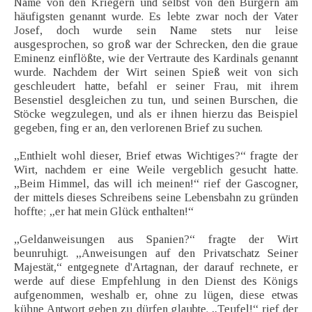
Name von den Kriegern und selbst von den Bürgern am
häufigsten genannt wurde. Es lebte zwar noch der Vater
Josef, doch wurde sein Name stets nur leise
ausgesprochen, so groß war der Schrecken, den die graue
Eminenz einflößte, wie der Vertraute des Kardinals genannt
wurde. Nachdem der Wirt seinen Spieß weit von sich
geschleudert hatte, befahl er seiner Frau, mit ihrem
Besenstiel desgleichen zu tun, und seinen Burschen, die
Stöcke wegzulegen, und als er ihnen hierzu das Beispiel
gegeben, fing er an, den verlorenen Brief zu suchen.
„Enthielt wohl dieser, Brief etwas Wichtiges?“ fragte der
Wirt, nachdem er eine Weile vergeblich gesucht hatte.
„Beim Himmel, das will ich meinen!“ rief der Gascogner,
der mittels dieses Schreibens seine Lebensbahn zu gründen
hoffte; „er hat mein Glück enthalten!“
„Geldanweisungen aus Spanien?“ fragte der Wirt
beunruhigt. „Anweisungen auf den Privatschatz Seiner
Majestät,“ entgegnete d'Artagnan, der darauf rechnete, er
werde auf diese Empfehlung in den Dienst des Königs
aufgenommen, weshalb er, ohne zu lügen, diese etwas
kühne Antwort geben zu dürfen glaubte. „Teufel!“ rief der