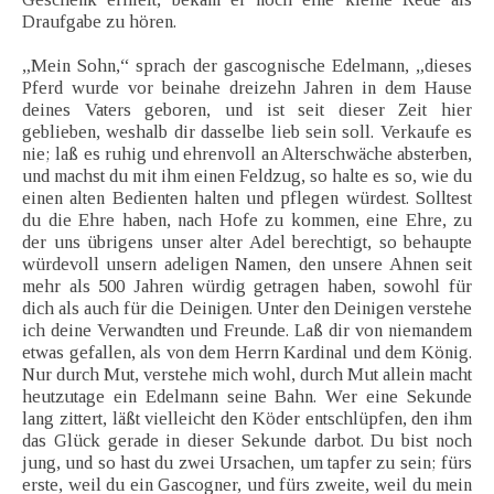
Draufgabe zu hören.
„Mein Sohn,“ sprach der gascognische Edelmann, „dieses
Pferd wurde vor beinahe dreizehn Jahren in dem Hause
deines Vaters geboren, und ist seit dieser Zeit hier
geblieben, weshalb dir dasselbe lieb sein soll. Verkaufe es
nie; laß es ruhig und ehrenvoll an Alterschwäche absterben,
und machst du mit ihm einen Feldzug, so halte es so, wie du
einen alten Bedienten halten und pflegen würdest. Solltest
du die Ehre haben, nach Hofe zu kommen, eine Ehre, zu
der uns übrigens unser alter Adel berechtigt, so behaupte
würdevoll unsern adeligen Namen, den unsere Ahnen seit
mehr als 500 Jahren würdig getragen haben, sowohl für
dich als auch für die Deinigen. Unter den Deinigen verstehe
ich deine Verwandten und Freunde. Laß dir von niemandem
etwas gefallen, als von dem Herrn Kardinal und dem König.
Nur durch Mut, verstehe mich wohl, durch Mut allein macht
heutzutage ein Edelmann seine Bahn. Wer eine Sekunde
lang zittert, läßt vielleicht den Köder entschlüpfen, den ihm
das Glück gerade in dieser Sekunde darbot. Du bist noch
jung, und so hast du zwei Ursachen, um tapfer zu sein; fürs
erste, weil du ein Gascogner, und fürs zweite, weil du mein