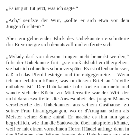
„Es ist gut; tut jetzt, was ich sagte.“
„Ach,“ seufzte der Wirt, „sollte er sich etwa vor dem
Jungen fürchten?“
Aber ein gebietender Blick des Unbekannten erschütterte
ihn. Er verneigte sich demutsvoll uud entfernte sich.
„Mylady darf von diesem Jungen nicht bemerkt werden,“
fuhr der Unbekannte fort; „sie muß alsbald vorübergehen;
sie hat sich ohnedies schon verspätet. Es ist offenbar besser,
daß ich das Pferd besteige und ihr entgegenreite. – Wenn
ich nur erfahren könnte, was in diesem Brief an Tréville
enthalten ist.“ Der Unbekannte fuhr fort zu murmeln und
wandte sich der Küche zu. Mittlerweile war der Wirt, der
nicht daran zweifelte, die Anwesenheit des jungen Mannes
verscheuche den Unbekannten aus seinem Gasthause, zu
seiner Frau hinaufgegangen, wo er d'Artagnan schon als
Meister seiner Sinne antraf. Er machte es ihm nun ganz
begreiflich, wie ihm die Stadtwache übel mitspielen könnte,
weil er mit einem vornehmen Herrn Händel anfing; denn in
der Meinung des Wirtes konnte der Unbekannte nur ein