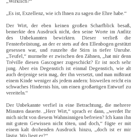
„Wirklich?“
„Es ist, Exzellenz, wie ich Ihnen zu sagen die Ehre habe.“
Der Wirt, der eben keinen großen Scharfblick besaß,
bemerkte den Ausdruck nicht, den seine Worte im Antlitz
des Unbekannten bewirkten. Dieser verließ die
Fensterbrüstung, an der er stets auf den Ellenbogen gestützt
gesessen war, und runzelte die Stirn in tiefer Unruhe.
„Teufel,“ murmelte er zwischen den Zähnen, „hat mir denn
Tréville diesen Gascogner zugeschickt? Er ist noch sehr
jung. Aber ein Degenstich ist einmal Degenstich, wie alt
auch derjenige sein mag, der ihn versetzt, und man mißtraut
einem Kinde weniger als jedem andern; bisweilen reicht ein
schwaches Hindernis hin, um einen großartigen Entwurf zu
vereiteln.“
Der Unbekannte verfiel in eine Betrachtung, die mehrere
Minuten dauerte. „Herr Wirt,“ sprach er dann, „werdet Ihr
mich nicht von diesem Wahnsinnigen befreien? Ich kann ihn
mit gutem Gewissen nicht töten, und doch,“ fügte er mit
einem kalt drohenden Ausdruck hinzu, „doch ist er mir
lästig. Wo liegt er?“