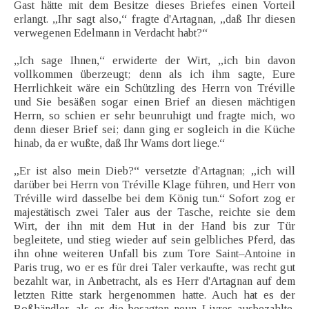
Gast hätte mit dem Besitze dieses Briefes einen Vorteil
erlangt. „Ihr sagt also,“ fragte d'Artagnan, „daß Ihr diesen
verwegenen Edelmann in Verdacht habt?“
„Ich sage Ihnen,“ erwiderte der Wirt, „ich bin davon
vollkommen überzeugt; denn als ich ihm sagte, Eure
Herrlichkeit wäre ein Schützling des Herrn von Tréville
und Sie besäßen sogar einen Brief an diesen mächtigen
Herrn, so schien er sehr beunruhigt und fragte mich, wo
denn dieser Brief sei; dann ging er sogleich in die Küche
hinab, da er wußte, daß Ihr Wams dort liege.“
„Er ist also mein Dieb?“ versetzte d'Artagnan; „ich will
darüber bei Herrn von Tréville Klage führen, und Herr von
Tréville wird dasselbe bei dem König tun.“ Sofort zog er
majestätisch zwei Taler aus der Tasche, reichte sie dem
Wirt, der ihn mit dem Hut in der Hand bis zur Tür
begleitete, und stieg wieder auf sein gelbliches Pferd, das
ihn ohne weiteren Unfall bis zum Tore Saint–Antoine in
Paris trug, wo er es für drei Taler verkaufte, was recht gut
bezahlt war, in Anbetracht, als es Herr d'Artagnan auf dem
letzten Ritte stark hergenommen hatte. Auch hat es der
Roßhändler, als er die besagten neun Livres ausbezahlte,