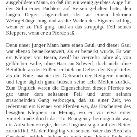
ausgebildeten Mann, so daß ihn ein wenig geübtes Auge für
den Sohn eines Pächters auf Reisen gehalten hätte, den
langen Degen abgerechnet, der an einem ledernen
Wehrgehänge hing und an die Waden des Eigners schlug,
wenn er zu Fuß ging, und an das struppige Fell seines
Kleppers, wenn er zu Pferde saß.
Denn unser junger Mann hatte einen Gaul, und dieser Gaul
war ebenso bemerkenswert, als er bemerkt wurde. Es war
ein Klepper von Bearn, zwölf bis vierzehn Jahre alt, von
gelblicher Farbe, ohne Haar am Schweif, doch nicht ohne
Beinfäule an den Füßen; er hielt im Gehen den Kopf tiefer
als die Knie, machte den Gebrauch der Reitgerte unnütz,
und legte täglich ganz hübsch seine acht Meilen zurück.
Zum Unglück waren die Eigenschaften dieses Pferdes so
gut unter dem seltsamen Fell und unter seinem
strauchelnden Gang verborgen, daß zu einer Zeit, wo
jedermann ein Kenner von Pferden war, das Erscheinen des
besagten Kleppers in Meung, wo er vor etwa einer
Viertelstunde durch das Tor Beaugency hereingetrabt war,
ein Aufsehen erregte, dessen Ungunst sogar auf den Reiter
zurückfiel. Als der Jüngling von seinem Vater das Pferd als
Geschenk erhielt, bekam er noch eine kleine Rede als