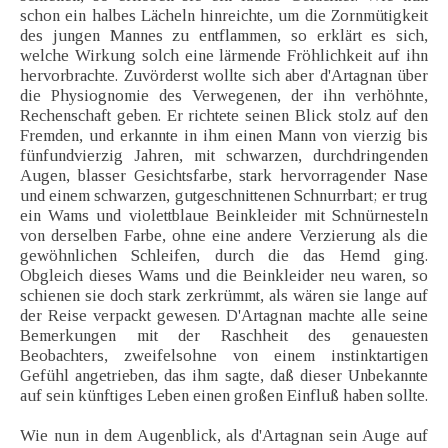
schon ein halbes Lächeln hinreichte, um die Zornmütigkeit
des jungen Mannes zu entflammen, so erklärt es sich,
welche Wirkung solch eine lärmende Fröhlichkeit auf ihn
hervorbrachte. Zuvörderst wollte sich aber d'Artagnan über
die Physiognomie des Verwegenen, der ihn verhöhnte,
Rechenschaft geben. Er richtete seinen Blick stolz auf den
Fremden, und erkannte in ihm einen Mann von vierzig bis
fünfundvierzig Jahren, mit schwarzen, durchdringenden
Augen, blasser Gesichtsfarbe, stark hervorragender Nase
und einem schwarzen, gutgeschnittenen Schnurrbart; er trug
ein Wams und violettblaue Beinkleider mit Schnürnesteln
von derselben Farbe, ohne eine andere Verzierung als die
gewöhnlichen Schleifen, durch die das Hemd ging.
Obgleich dieses Wams und die Beinkleider neu waren, so
schienen sie doch stark zerkrümmt, als wären sie lange auf
der Reise verpackt gewesen. D'Artagnan machte alle seine
Bemerkungen mit der Raschheit des genauesten
Beobachters, zweifelsohne von einem instinktartigen
Gefühl angetrieben, das ihm sagte, daß dieser Unbekannte
auf sein künftiges Leben einen großen Einfluß haben sollte.
Wie nun in dem Augenblick, als d'Artagnan sein Auge auf