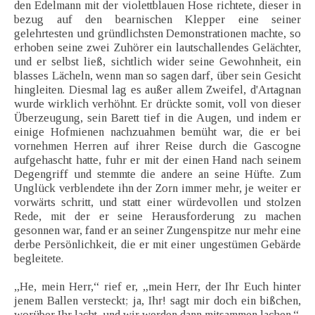
den Edelmann mit der violettblauen Hose richtete, dieser in
bezug auf den bearnischen Klepper eine seiner
gelehrtesten und gründlichsten Demonstrationen machte, so
erhoben seine zwei Zuhörer ein lautschallendes Gelächter,
und er selbst ließ, sichtlich wider seine Gewohnheit, ein
blasses Lächeln, wenn man so sagen darf, über sein Gesicht
hingleiten. Diesmal lag es außer allem Zweifel, d'Artagnan
wurde wirklich verhöhnt. Er drückte somit, voll von dieser
Überzeugung, sein Barett tief in die Augen, und indem er
einige Hofmienen nachzuahmen bemüht war, die er bei
vornehmen Herren auf ihrer Reise durch die Gascogne
aufgehascht hatte, fuhr er mit der einen Hand nach seinem
Degengriff und stemmte die andere an seine Hüfte. Zum
Unglück verblendete ihn der Zorn immer mehr, je weiter er
vorwärts schritt, und statt einer würdevollen und stolzen
Rede, mit der er seine Herausforderung zu machen
gesonnen war, fand er an seiner Zungenspitze nur mehr eine
derbe Persönlichkeit, die er mit einer ungestümen Gebärde
begleitete.
„He, mein Herr,“ rief er, „mein Herr, der Ihr Euch hinter
jenem Ballen versteckt; ja, Ihr! sagt mir doch ein bißchen,
worüber Ihr lacht, und wir werden dann mitsammen lachen.“