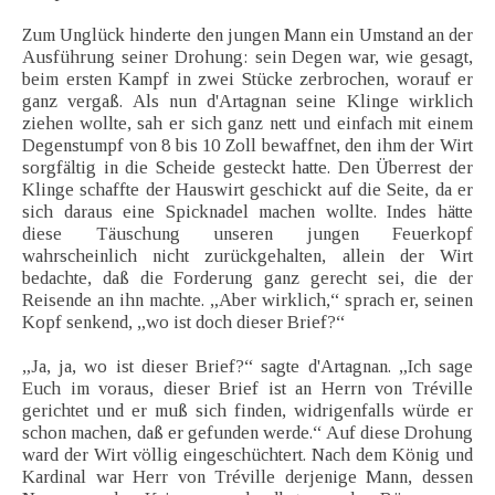
Zum Unglück hinderte den jungen Mann ein Umstand an der
Ausführung seiner Drohung: sein Degen war, wie gesagt,
beim ersten Kampf in zwei Stücke zerbrochen, worauf er
ganz vergaß. Als nun d'Artagnan seine Klinge wirklich
ziehen wollte, sah er sich ganz nett und einfach mit einem
Degenstumpf von 8 bis 10 Zoll bewaffnet, den ihm der Wirt
sorgfältig in die Scheide gesteckt hatte. Den Überrest der
Klinge schaffte der Hauswirt geschickt auf die Seite, da er
sich daraus eine Spicknadel machen wollte. Indes hätte
diese Täuschung unseren jungen Feuerkopf
wahrscheinlich nicht zurückgehalten, allein der Wirt
bedachte, daß die Forderung ganz gerecht sei, die der
Reisende an ihn machte. „Aber wirklich,“ sprach er, seinen
Kopf senkend, „wo ist doch dieser Brief?“
„Ja, ja, wo ist dieser Brief?“ sagte d'Artagnan. „Ich sage
Euch im voraus, dieser Brief ist an Herrn von Tréville
gerichtet und er muß sich finden, widrigenfalls würde er
schon machen, daß er gefunden werde.“ Auf diese Drohung
ward der Wirt völlig eingeschüchtert. Nach dem König und
Kardinal war Herr von Tréville derjenige Mann, dessen