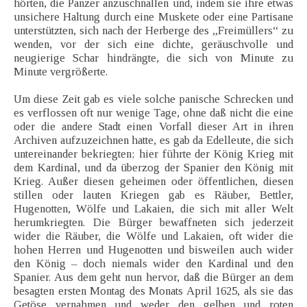
hörten, die Panzer anzuschnallen und, indem sie ihre etwas
unsichere Haltung durch eine Muskete oder eine Partisane
unterstützten, sich nach der Herberge des „Freimüllers“ zu
wenden, vor der sich eine dichte, geräuschvolle und
neugierige Schar hindrängte, die sich von Minute zu
Minute vergrößerte.
Um diese Zeit gab es viele solche panische Schrecken und
es verflossen oft nur wenige Tage, ohne daß nicht die eine
oder die andere Stadt einen Vorfall dieser Art in ihren
Archiven aufzuzeichnen hatte, es gab da Edelleute, die sich
untereinander bekriegten; hier führte der König Krieg mit
dem Kardinal, und da überzog der Spanier den König mit
Krieg. Außer diesen geheimen oder öffentlichen, diesen
stillen oder lauten Kriegen gab es Räuber, Bettler,
Hugenotten, Wölfe und Lakaien, die sich mit aller Welt
herumkriegten. Die Bürger bewaffneten sich jederzeit
wider die Räuber, die Wölfe und Lakaien, oft wider die
hohen Herren und Hugenotten und bisweilen auch wider
den König – doch niemals wider den Kardinal und den
Spanier. Aus dem geht nun hervor, daß die Bürger an dem
besagten ersten Montag des Monats April 1625, als sie das
Getöse vernahmen und weder den gelben und roten