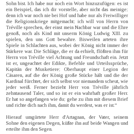
Sohn bist. Ich habe nur noch ein Wort hinzuzufügen: es ist
ein Beispiel, das ich dir vorstelle, aber nicht das meinige;
denn ich war noch nie bei Hof und habe nur als Freiwilliger
die Religionskriege mitgemacht; ich will von Herrn von
Tréville sprechen, der einst mein Nachbar war und die Ehre
genoß, noch als Kind mit unserm König Ludwig XIII. zu
spielen, den uns Gott bewahre. Bisweilen arteten ihre
Spiele in Schlachten aus, wobei der König nicht immer der
Stärkere war. Die Schläge, die er da erhielt, flößten ihm für
Herrn von Tréville viel Achtung und Freundschaft ein. Jetzt
ist er, ungeachtet der Edikte, Befehle und Urteilssprüche,
Kapitän der Musketiere; Oberhaupt einer Legion der
Cäsaren, auf die der König große Stücke hält und die der
Kardinal fürchtet, der sich selbst vor niemandem scheut, wie
jeder weiß. Ferner bezieht Herr von Tréville jährlich
zehntausend Taler, und so ist er ein wahrhaft großer Herr.
Er hat so angefangen wie du; gehe zu ihm mit diesem Brief
und richte dich nach ihm, damit du werdest, was er ist.“
Hierauf umgürtete Herr d'Artagnan, der Vater, seinem
Sohne den eigenen Degen, küßte ihn auf beide Wangen und
erteilte ihm den Segen.