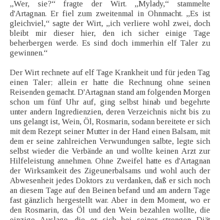
„Wer, sie?“ fragte der Wirt. „Mylady,“ stammelte
d'Artagnan. Er fiel zum zweitenmal in Ohnmacht. „Es ist
gleichviel,“ sagte der Wirt, „ich verliere wohl zwei, doch
bleibt mir dieser hier, den ich sicher einige Tage
beherbergen werde. Es sind doch immerhin elf Taler zu
gewinnen.“
Der Wirt rechnete auf elf Tage Krankheit und für jeden Tag
einen Taler; allein er hatte die Rechnung ohne seinen
Reisenden gemacht. D'Artagnan stand am folgenden Morgen
schon um fünf Uhr auf, ging selbst hinab und begehrte
unter andern Ingredienzien, deren Verzeichnis nicht bis zu
uns gelangt ist, Wein, Öl, Rosmarin, sodann bereitete er sich
mit dem Rezept seiner Mutter in der Hand einen Balsam, mit
dem er seine zahlreichen Verwundungen salbte, legte sich
selbst wieder die Verbände an und wollte keinen Arzt zur
Hilfeleistung annehmen. Ohne Zweifel hatte es d'Artagnan
der Wirksamkeit des Zigeunerbalsams und wohl auch der
Abwesenheit jedes Doktors zu verdanken, daß er sich noch
an diesem Tage auf den Beinen befand und am andern Tage
fast gänzlich hergestellt war. Aber in dem Moment, wo er
den Rosmarin, das Öl und den Wein bezahlen wollte, die
einzige Auslage, die er sich bei seiner strengen Diät