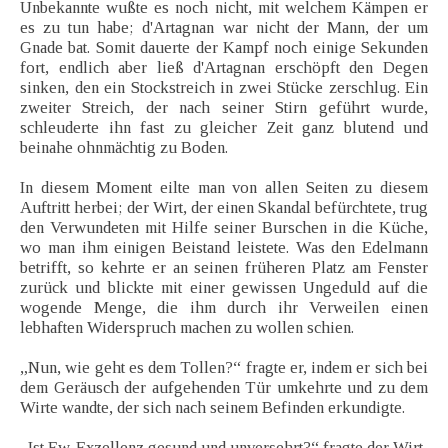
Unbekannte wußte es noch nicht, mit welchem Kämpen er
es zu tun habe; d'Artagnan war nicht der Mann, der um
Gnade bat. Somit dauerte der Kampf noch einige Sekunden
fort, endlich aber ließ d'Artagnan erschöpft den Degen
sinken, den ein Stockstreich in zwei Stücke zerschlug. Ein
zweiter Streich, der nach seiner Stirn geführt wurde,
schleuderte ihn fast zu gleicher Zeit ganz blutend und
beinahe ohnmächtig zu Boden.
In diesem Moment eilte man von allen Seiten zu diesem
Auftritt herbei; der Wirt, der einen Skandal befürchtete, trug
den Verwundeten mit Hilfe seiner Burschen in die Küche,
wo man ihm einigen Beistand leistete. Was den Edelmann
betrifft, so kehrte er an seinen früheren Platz am Fenster
zurück und blickte mit einer gewissen Ungeduld auf die
wogende Menge, die ihm durch ihr Verweilen einen
lebhaften Widerspruch machen zu wollen schien.
„Nun, wie geht es dem Tollen?“ fragte er, indem er sich bei
dem Geräusch der aufgehenden Tür umkehrte und zu dem
Wirte wandte, der sich nach seinem Befinden erkundigte.
„Ist Ew. Exzellenz gesund und unversehrt?“ fragte der Wirt.