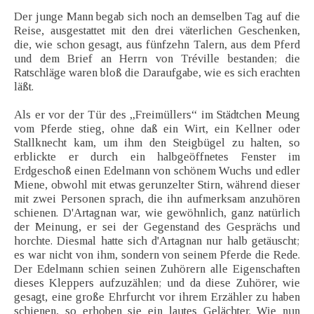
Der junge Mann begab sich noch an demselben Tag auf die
Reise, ausgestattet mit den drei väterlichen Geschenken,
die, wie schon gesagt, aus fünfzehn Talern, aus dem Pferd
und dem Brief an Herrn von Tréville bestanden; die
Ratschläge waren bloß die Daraufgabe, wie es sich erachten
läßt.
Als er vor der Tür des „Freimüllers“ im Städtchen Meung
vom Pferde stieg, ohne daß ein Wirt, ein Kellner oder
Stallknecht kam, um ihm den Steigbügel zu halten, so
erblickte er durch ein halbgeöffnetes Fenster im
Erdgeschoß einen Edelmann von schönem Wuchs und edler
Miene, obwohl mit etwas gerunzelter Stirn, während dieser
mit zwei Personen sprach, die ihn aufmerksam anzuhören
schienen. D'Artagnan war, wie gewöhnlich, ganz natürlich
der Meinung, er sei der Gegenstand des Gesprächs und
horchte. Diesmal hatte sich d'Artagnan nur halb getäuscht;
es war nicht von ihm, sondern von seinem Pferde die Rede.
Der Edelmann schien seinen Zuhörern alle Eigenschaften
dieses Kleppers aufzuzählen; und da diese Zuhörer, wie
gesagt, eine große Ehrfurcht vor ihrem Erzähler zu haben
schienen, so erhoben sie ein lautes Gelächter. Wie nun