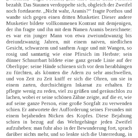
bezahlt. Das Staunen verdoppelte sich, obgleich der Zweifel
noch fortdauerte. „Nicht wahr, Aramis?“ fragte Porthos und
wandte sich gegen einen dritten Musketier. Dieser andere
Musketier bildete vollkommenen Kontrast mit demjenigen,
der ihn fragte und ihn mit dem Namen Aramis bezeichnete;
es war ein junger Mann von etwa zweiundzwanzig bis
dreiundzwanzig Jahren, mit einem naiven, niedlichen
Gesicht, schwarzem und sanftem Auge und mit Wangen, so
rosig und samtartig wie eine Pfirsich im Herbste; sein
dünner Schnurrbart bildete eine ganz gerade Linie auf der
Oberlippe; seine Hände schienen sich vor dem herabhängen
zu fürchten, als könnten die Adern zu sehr anschwellen,
und von Zeit zu Zeit kniff er sich die Ohren, um sie in
einem zarten, durchsichtigen Inkarnat zu erhalten. Er
pflegte wenig zu reden, viel zu grüßen und geräuschlos zu
lachen, wobei er seine schönen Zähne zeigte, auf die er, wie
auf seine ganze Person, eine große Sorgfalt zu verwenden
schien. Er antwortete der Aufforderung seines Freundes mit
einem bejahenden Nicken des Kopfes. Diese Bejahung
schien in bezug auf das Wehrgehänge jeden Zweifel
aufzuheben; man fuhr also in der Bewunderung fort, sprach
darüber nichts mehr, und so lenkte sich die Unterredung, in