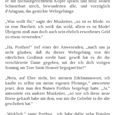
er mit hochaufgerichtetem Kopfe sprach und stolz seinen
Schnurrbart strich, bewunderten alle, und vorzüglich
d'Artagnan, das gestickte Wehrgehänge.
„Was wollt Ihr,“ sagte der Musketier, „so ist es Mode; es
ist eine Narrheit; ich weiß das wohl, allein es ist Mode!
Übrigens muß man doch auch sein ehrlich erworbenes Geld
zu etwas verwenden.“
„Ha, Porthos!“ rief einer der Anwesenden, „mach uns ja
nicht glauben, daß du dieses Wehrgehäng von der
väterlichen Großmut ererbt hast; gewiß hat es dir die
verschleierte Dame gegeben, mit der ich dich vorigen
Sonntag am Tore Saint-Honoré begegnet bin?“
„Nein, auf Ehre nicht, bei meinem Edelmannswort, ich
kaufte es selbst um meine eigenen Pfennige,“ antwortete
jener, dem man den Namen Porthos beigelegt hatte. „Ja,“
antwortete ein anderer Musketier, „so wie ich diese neue
Börse gekauft habe mit dem, was mir die Geliebte in die alte
geschoben hat.“
„Wirklich,“ sagte Porthos, „ich habe dafür zehn Pistolen