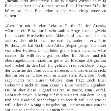
„diesmal habt Ihr unrecht. Eure Wut nach Witzeleien reißt
Euch stets über die Grenzen; wenn Euch Herr von Tréville
hörte, so käme Euch eine solche Anspielung teuer zu
stehen.“
„Gebt Ihr mir da eine Lektion, Porthos?“ rief Aramis,
während ein Blitz durch sein sanftes Auge zuckte. „Mein
Lieber, seid Musketier oder Abbé; seid das eine oder das
andere, aber nicht das eine und das andere,“ erwiderte
Porthos. „Es hat Euch doch Athos jüngst gesagt: Ihr esset
von allen Haufen. O, ich bitte, grämt Euch nicht, es wäre
unnütz; Ihr wißt recht gut, worüber Ihr, Athos, und ich
übereingekommen sind. Ihr gehet zu Madame d'Aiguillon
und machet ihr den Hof; Ihr geht zu Frau von Bois- Tracy,
der Cousine der Frau von Chevreuse, und man erzählt sich,
daß Ihr bei der Dame sehr in Gunst steht. Ach, mein Gott,
sagt nichts von Eurem Glücke, man fragt Euch Euer
Geheimnis nicht ab, man kennt ja Eure Verschwiegenheit.
Da Ihr aber diese Tugend besitzt, so macht, zum Teufel,
Gebrauch davon in bezug auf Ihre Majestät. Mit dem König
und dem Kardinal beschäftige sich wer da will und wie er
will, allein die Königin ist geheiligt, und wenn man von ihr
spricht, so geschehe es in gutem Sinne.“