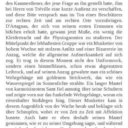
den Kammerdiener, der jene Frage an ihn gestellt hatte, ihm
bei Herrn von Tréville eine kurze Audienz zu verschaffen,
und diese Bitte versprach man im Ton eines Beschützers
zur rechten Zeit und am rechten Orte vorzubringen.
D'Artagnan, der sich von seinem ersten Erstaunen ein
bißchen erholt hatte, gewann jetzt Muße, ein wenig die
Kleidertracht und die Physiognomien zu studieren. Der
Mittelpunkt der lebhaftesten Gruppe war ein Musketier von
hohem Wuchse mit stolzem Antlitz und einer Bizarrerie im
Anzug, welche die allgemeine Aufmerksamkeit auf sich
zog. Er trug in diesem Moment nicht den Uniformrock,
sondern einen himmelblauen, schon etwas abgenutzten
Leibrock, und auf seinem Anzug gewahrte man ein schönes
Wehrgehänge mit goldenem Strickwerk, das wie ein
Wasserspiegel im Sonnenlichte strahlte. Ein langer Mantel
von karmoisinrotem Samt fiel anmutig über seine Schultern
und zeigte vorn nur das funkelnde Wehrgehänge, woran ein
riesenhafter Stoßdegen hing. Dieser Musketier kam in
diesem Augenblick von der Wache herab und beklagte sich
über Schnupfen, wobei er von Zeit zu Zeit mit Affektion
hustete. Auch hatte er eben deshalb seinen Mantel
genommen, wie er zu seiner Umgebung sagte, und während