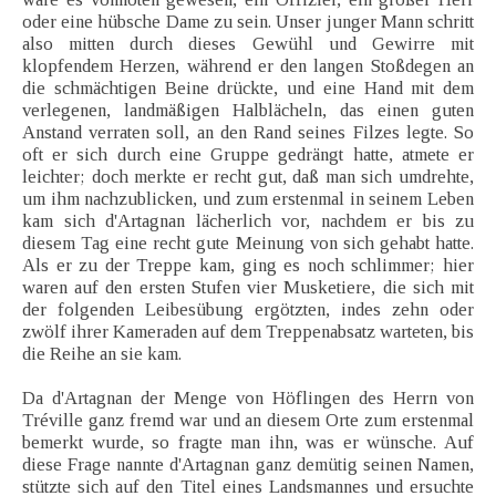
oder eine hübsche Dame zu sein. Unser junger Mann schritt
also mitten durch dieses Gewühl und Gewirre mit
klopfendem Herzen, während er den langen Stoßdegen an
die schmächtigen Beine drückte, und eine Hand mit dem
verlegenen, landmäßigen Halblächeln, das einen guten
Anstand verraten soll, an den Rand seines Filzes legte. So
oft er sich durch eine Gruppe gedrängt hatte, atmete er
leichter; doch merkte er recht gut, daß man sich umdrehte,
um ihm nachzublicken, und zum erstenmal in seinem Leben
kam sich d'Artagnan lächerlich vor, nachdem er bis zu
diesem Tag eine recht gute Meinung von sich gehabt hatte.
Als er zu der Treppe kam, ging es noch schlimmer; hier
waren auf den ersten Stufen vier Musketiere, die sich mit
der folgenden Leibesübung ergötzten, indes zehn oder
zwölf ihrer Kameraden auf dem Treppenabsatz warteten, bis
die Reihe an sie kam.
Da d'Artagnan der Menge von Höflingen des Herrn von
Tréville ganz fremd war und an diesem Orte zum erstenmal
bemerkt wurde, so fragte man ihn, was er wünsche. Auf
diese Frage nannte d'Artagnan ganz demütig seinen Namen,
stützte sich auf den Titel eines Landsmannes und ersuchte