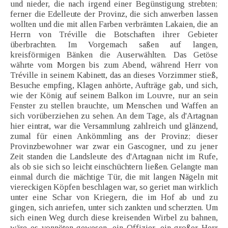
und nieder, die nach irgend einer Begünstigung strebten;
ferner die Edelleute der Provinz, die sich anwerben lassen
wollten und die mit allen Farben verbrämten Lakaien, die an
Herrn von Tréville die Botschaften ihrer Gebieter
überbrachten. Im Vorgemach saßen auf langen,
kreisförmigen Bänken die Auserwählten. Das Getöse
währte vom Morgen bis zum Abend, während Herr von
Tréville in seinem Kabinett, das an dieses Vorzimmer stieß,
Besuche empfing, Klagen anhörte, Aufträge gab, und sich,
wie der König auf seinem Balkon im Louvre, nur an sein
Fenster zu stellen brauchte, um Menschen und Waffen an
sich vorüberziehen zu sehen. An dem Tage, als d'Artagnan
hier eintrat, war die Versammlung zahlreich und glänzend,
zumal für einen Ankömmling ans der Provinz; dieser
Provinzbewohner war zwar ein Gascogner, und zu jener
Zeit standen die Landsleute des d'Artagnan nicht im Rufe,
als ob sie sich so leicht einschüchtern ließen. Gelangte man
einmal durch die mächtige Tür, die mit langen Nägeln mit
viereckigen Köpfen beschlagen war, so geriet man wirklich
unter eine Schar von Kriegern, die im Hof ab und zu
gingen, sich anriefen, unter sich zankten und scherzten. Um
sich einen Weg durch diese kreisenden Wirbel zu bahnen,
wäre es vonnöten gewesen, ein Offizier, ein großer Herr