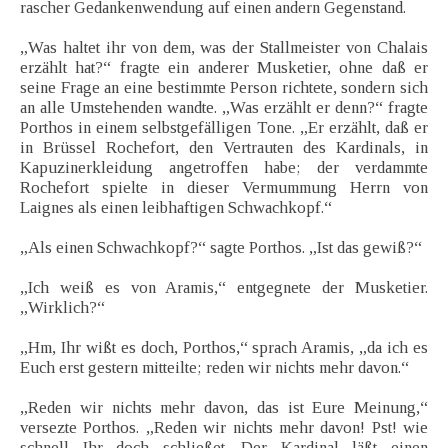
rascher Gedankenwendung auf einen andern Gegenstand.
„Was haltet ihr von dem, was der Stallmeister von Chalais
erzählt hat?“ fragte ein anderer Musketier, ohne daß er
seine Frage an eine bestimmte Person richtete, sondern sich
an alle Umstehenden wandte. „Was erzählt er denn?“ fragte
Porthos in einem selbstgefälligen Tone. „Er erzählt, daß er
in Brüssel Rochefort, den Vertrauten des Kardinals, in
Kapuzinerkleidung angetroffen habe; der verdammte
Rochefort spielte in dieser Vermummung Herrn von
Laignes als einen leibhaftigen Schwachkopf.“
„Als einen Schwachkopf?“ sagte Porthos. „Ist das gewiß?“
„Ich weiß es von Aramis,“ entgegnete der Musketier.
„Wirklich?“
„Hm, Ihr wißt es doch, Porthos,“ sprach Aramis, „da ich es
Euch erst gestern mitteilte; reden wir nichts mehr davon.“
„Reden wir nichts mehr davon, das ist Eure Meinung,“
versezte Porthos. „Reden wir nichts mehr davon! Pst! wie
schnell Ihr doch schließet. Der Kardinal läßt einen