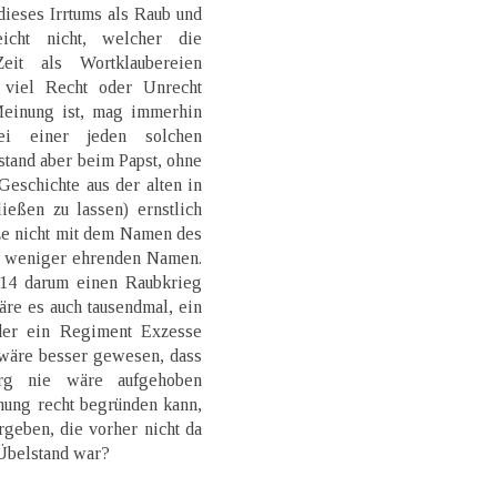
ieses Irrtums als Raub und
eicht nicht, welcher die
Zeit als Wortklaubereien
h viel Recht oder Unrecht
Meinung ist, mag immerhin
ei einer jeden solchen
stand aber beim Papst, ohne
Geschichte aus der alten in
ießen zu lassen) ernstlich
ze nicht mit dem Namen des
m weniger ehrenden Namen.
14 darum einen Raubkrieg
äre es auch tausendmal, ein
der ein Regiment Exzesse
 wäre besser gewesen, dass
urg nie wäre aufgehoben
nung recht begründen kann,
rgeben, die vorher nicht da
 Übelstand war?