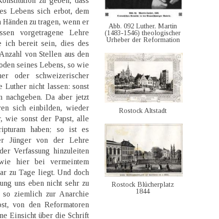
onstitution zu geben, dass
nes Lebens sich erbot, dem
n Händen zu tragen, wenn er
Abb. 092 Luther, Martin
sen vorgetragene Lehre
(1483-1546) theologischer
Urheber der Reformation
 ich bereit sein, dies des
Anzahl von Stellen aus den
ioden seines Lebens, so wie
her oder schweizerischer
Luther nicht lassen: sonst
n nachgeben. Da aber jetzt
ren sich einbilden, wieder
Rostock Altstadt
 wie sonst der Papst, alle
cripturam haben; so ist es
rer Jünger von der Lehre
er Verfassung hinzuleiten
 wie hier bei vermeintem
bar zu Tage liegt. Und doch
ung uns eben nicht sehr zu
Rostock Blücherplatz
1844
so ziemlich zur Anarchie
st, von den Reformatoren
ne Einsicht über die Schrift