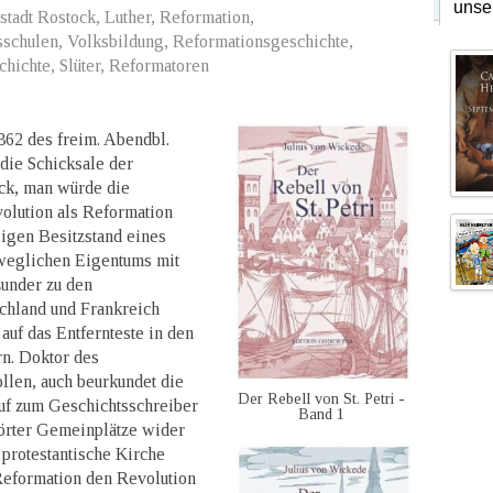
unse
tadt Rostock, Luther, Reformation,
schulen, Volksbildung, Reformationsgeschichte,
chichte, Slüter, Reformatoren
362 des freim. Abendbl.
 die Schicksale der
ck, man würde die
olution als Reformation
ßigen Besitzstand eines
weglichen Eigentums mit
under zu den
schland und Frankreich
auf das Entfernteste in den
n. Doktor des
llen, auch beurkundet die
Der Rebell von St. Petri -
uf zum Geschichtsschreiber
Band 1
hörter Gemeinplätze wider
protestantische Kirche
Reformation den Revolution