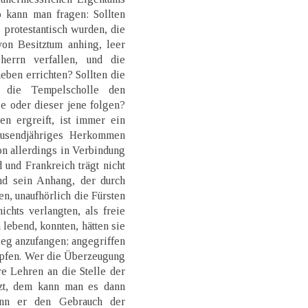
o kann man fragen: Sollten
protestantisch wurden, die
on Besitztum anhing, leer
herrn verfallen, und die
neben errichten? Sollten die
 die Tempelscholle den
 oder dieser jene folgen?
en ergreift, ist immer ein
ausendjähriges Herkommen
ion allerdings in Verbindung
und Frankreich trägt nicht
nd sein Anhang, der durch
en, unaufhörlich die Fürsten
chts verlangten, als freie
 lebend, konnten, hätten sie
ieg anzufangen; angegriffen
mpfen. Wer die Überzeugung
re Lehren an die Stelle der
tzt, dem kann man es dann
wenn er den Gebrauch der