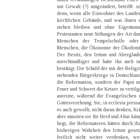
mit Gewalt (?) umgeändert, betrifft: s
denn, wenn alle Einwohner des Landes 
kirchlichen Gebäude, und was ihnen v
stehen bleiben und ohne Eigentums
Protestanten neue Stiftungen der Art da
Menschen der Tempelscholle oder
Menschen, die Ökonomie der Ökodomie
Der Besitz, den Irrtum und Aberglaub
unrechtmäßiger und hatte ihn auch t
bestätigt. Die Schuld der mit der Relig
stehenden Bürgerkriege in Deutschland 
die Reformation, sondern der Papst u
Feuer und Schwert die Ketzer zu vertilg
anreizte, während die Evangelischen ni
Gottesverehrung. Sie, in ecclesia pressa
es auch gewollt, nicht daran denken, Kr
aber mussten sie für Herd und Altar kä
hegt, die Reformatoren hätten durch ih
bisherigen Wahrheit den Irrtum gese
freilich nicht weiter verdenken, 