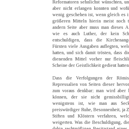
Reformatoren sehnlichst wünschten, u
aber nicht erlangen konnten und wofü
wenig geschehen ist, wenn gleich es i
größeren Mitteln hierin meist noch t
andern Seite aber muss man dieses A
wie es auch Luther, der kein Schm
entschuldigen, dass die Kirchenan
Fürsten viele Ausgaben auflegten, welc
hatten, und sich damit trösten, dass d
dienenden Mittel vorher nur fleisch
Scheine der Geistlichkeit gedient hatten
Dass die Verfolgungen der Römisc
Repressalien von Seiten dieser hervo
zum voraus denkbar; man wird aber 
können, der sie nicht gemissbilli
wenigstens ist, wie man aus Seck
preiswürdiger Ruhe, Besonnenheit, ja Z
Stiften und Klöstern verfahren, wel
weigerten. Was die Beschuldigung, di
dahin rechtmäßigen Besitzstand eines