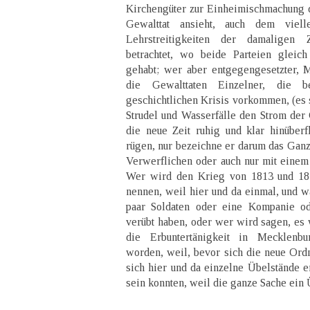
Kirchengüter zur Einheimischmachung d
Gewalttat ansieht, auch dem viell
Lehrstreitigkeiten der damaligen 
betrachtet, wo beide Parteien gleic
gehabt; wer aber entgegengesetzter, 
die Gewalttaten Einzelner, die b
geschichtlichen Krisis vorkommen, (es 
Strudel und Wasserfälle den Strom der 
die neue Zeit ruhig und klar hinüberfl
rügen, nur bezeichne er darum das Gan
Verwerflichen oder auch nur mit eine
Wer wird den Krieg von 1813 und 18
nennen, weil hier und da einmal, und w
paar Soldaten oder eine Kompanie o
verübt haben, oder wer wird sagen, es
die Erbuntertänigkeit in Mecklenb
worden, weil, bevor sich die neue Ord
sich hier und da einzelne Übelstände e
sein konnten, weil die ganze Sache ein