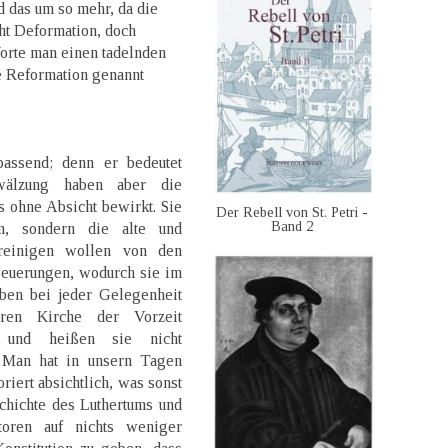
d das um so mehr, da die
ht Deformation, doch
orte man einen tadelnden
e Reformation genannt
passend; denn er bedeutet
wälzung haben aber die
s ohne Absicht bewirkt. Sie
Der Rebell von St. Petri -
Band 2
n, sondern die alte und
 reinigen wollen von den
Neuerungen, wodurch sie im
aben bei jeder Gelegenheit
ren Kirche der Vorzeit
 und heißen sie nicht
. Man hat in unsern Tagen
iert absichtlich, was sonst
chichte des Luthertums und
toren auf nichts weniger