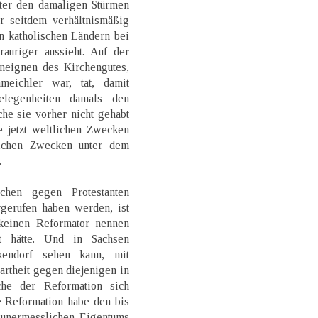
nter den damaligen Stürmen
r seitdem verhältnismäßig
n katholischen Ländern bei
rauriger aussieht. Auf der
neignen des Kirchengutes,
eichler war, tat, damit
gelegenheiten damals den
he sie vorher nicht gehabt
ie jetzt weltlichen Zwecken
lichen Zwecken unter dem
.
hen gegen Protestanten
rgerufen haben werden, ist
keinen Reformator nennen
gt hätte. Und in Sachsen
endorf sehen kann, mit
artheit gegen diejenigen in
che der Reformation sich
e Reformation habe den bis
 unermesslichen Eigentums