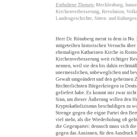
Enthaltene Themen:
Mecklenburg, hanses
Kirchenverbesserung, Revolution, Volks
Landesgeschichte, Sitten- und Kulturges
Herr Dr. Rönnberg meint in dem in No. 
mitgeteilten historischen Versuchs über
ehemaligen Katharinen-Kirche in Rosto
Kirchenverbesserung weit richtiger Rev
nennen, weil sie den bis dahin rechtmä
unermesslichen, unbeweglichen und be
Gewalt umgeändert und den geheimen Z
fürchterlichsten Bürgerkriegen in Deut
geliefert habe. Es kommt mir zwar nicht 
Sinn, um dieser Äußerung willen den Hr
Kryptokatholizismus beschuldigen zu wo
Strenge gegen die eigne Partei den Ber
viel mehr, als die Wiederholung oft ge
die Gegenpartei; dennoch muss sich die 
gegen das Ansinnen, für den Ausdruck 