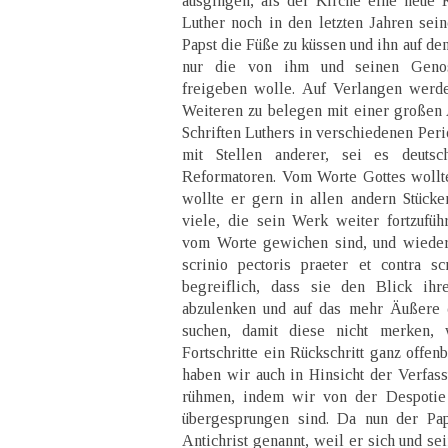
ausgingen, als der Kirche eine neue K
Luther noch in den letzten Jahren sei
Papst die Füße zu küssen und ihn auf de
nur die von ihm und seinen Genos
freigeben wolle. Auf Verlangen werde
Weiteren zu belegen mit einer großen 
Schriften Luthers in verschiedenen Per
mit Stellen anderer, sei es deutsc
Reformatoren. Vom Worte Gottes wollte 
wollte er gern in allen andern Stücke
viele, die sein Werk weiter fortzufüh
vom Worte gewichen sind, und wieder,
scrinio pectoris praeter et contra s
begreiflich, dass sie den Blick ih
abzulenken und auf das mehr Äußere d
suchen, damit diese nicht merken,
Fortschritte ein Rückschritt ganz offen
haben wir auch in Hinsicht der Verfass
rühmen, indem wir von der Despotie 
übergesprungen sind. Da nun der Pap
Antichrist genannt, weil er sich und sei