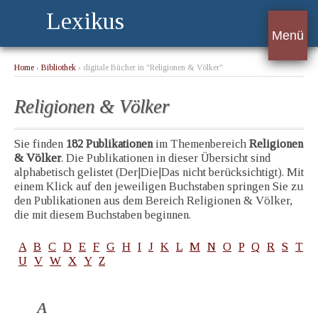
Lexikus
Menü
Home
›
Bibliothek
› digitale Bücher in "Religionen & Völker"
Religionen & Völker
Sie finden
182 Publikationen
im Themenbereich
Religionen
& Völker
. Die Publikationen in dieser Übersicht sind
alphabetisch gelistet (Der|Die|Das nicht berücksichtigt). Mit
einem Klick auf den jeweiligen Buchstaben springen Sie zu
den Publikationen aus dem Bereich Religionen & Völker,
die mit diesem Buchstaben beginnen.
A
B
C
D
E
F
G
H
I
J
K
L
M
N
O
P
Q
R
S
T
U
V
W
X
Y
Z
A