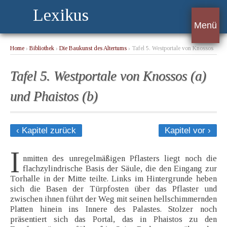
Lexikus
Menü
Home
›
Bibliothek
›
Die Baukunst des Altertums
› Tafel 5. Westportale von Knossos
(a) und Phaistos (b)
Tafel 5. Westportale von Knossos (a)
und Phaistos (b)
‹ Kapitel zurück
Kapitel vor ›
I
nmitten des unregelmäßigen Pflasters liegt noch die
flachzylindrische Basis der Säule, die den Eingang zur
Torhalle in der Mitte teilte. Links im Hintergrunde heben
sich die Basen der Türpfosten über das Pflaster und
zwischen ihnen führt der Weg mit seinen hellschimmernden
Platten hinein ins Innere des Palastes. Stolzer noch
präsentiert sich das Portal, das in Phaistos zu den