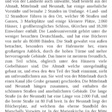
und von der Landseite auch umwallte, Stadt besteht aus der
Altstadt, Mittelstadt und Neustadt, hat einige ansehnliche
Vorstädte und beinahe 2 Stunden im Umfange. 4 Land- und
12 Strandtore führen in den Ort, welcher 98 Straßen und
Gassen, 3 Marktplätze und einige kleinere Plätze, 2.060
Häuser, 1 großherzogliches Schloss, 6Kirchen und 18.200
Einwohner enthält. Die Landesuniversität gehört unter die
weniger besuchten Deutschlands,. und hat eine Bücherei
von mehr als 80.000 Bänden. Die Stadt gewahrt von außen
betrachtet, besonders von der Hafenseite her, einen
großartigen Anblick, durch die hohen Türme und mehre
hervorragende Gebäude. Das Innere ist meistens freundlich,
zum Teil schön, obgleich unter den Häusern viele
Giebelhäuser sind. Die Altstadt welche unregelmäßig
gebaut ist, und etwa den 4ten Teil der Stadt einnimmt, sieht
am unfreundlichsten aus. Sie wird von der Mittelstadt durch
einen Kanal (die Grube genannt) geschieden. Die Mittelstadt
und Neustadt hängen zusammen, und enthalten die
schönsten Straßen und ansehnlichsten Gebäude. Die lange
Straße (in der Neustadt) hat eine Länge von 2.000 Fuß, und
die breite Straße ist 80 Fuß breit. In der Neustadt liegt der
Blücherplatz, auf welchem das eherne Standbild des
Marschalls Vorwärts ist. In der Marienkirche (in der Mitte