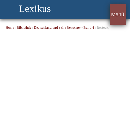
Lexikus
Menü
Home
›
Bibliothek
›
Deutschland und seine Bewohner - Band 4
› Rostock,
Warnemünde