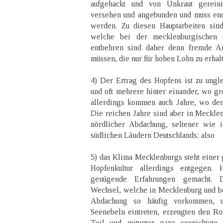
aufgehackt und von Unkraut gerein
versehen und angebunden und muss end
werden. Zu diesen Hauptarbeiten sind
welche bei der mecklenburgischen 
entbehren sind daher denn fremde 
müssen, die nur für hohen Lohn zu erhalt
4) Der Ertrag des Hopfens ist zu ungle
und oft mehrere hinter einander, wo gro
allerdings kommen auch Jahre, wo der 
Die reichen Jahre sind aber in Mecklen
nördlicher Abdachung, seltener wie 
südlichen Ländern Deutschlands; also
5) das Klima Mecklenburgs steht einer 
Hopfenkultur allerdings entgegen.
genügende Erfahrungen gemacht. D
Wechsel, welche in Mecklenburg und b
Abdachung so häufig vorkommen, u
Seenebeln eintreten, erzeugten den Ro
Teil und mitunter ganz vernichtete.