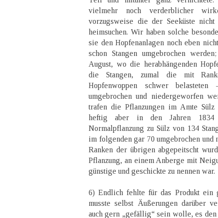
vielmehr noch verderblicher wir
vorzugsweise die der Seeküste nicht
heimsuchen. Wir haben solche besonde
sie den Hopfenanlagen noch eben nicht
schon Stangen umgebrochen werden;
August, wo die herabhängenden Hopfe
die Stangen, zumal die mit Rank
Hopfenwoppen schwer belastete
umgebrochen und niedergeworfen wer
trafen die Pflanzungen im Amte Sülz 
heftig aber in den Jahren 183
Normalpflanzung zu Sülz von 134 Stan
im folgenden gar 70 umgebrochen und 
Ranken der übrigen abgepeitscht wurd
Pflanzung, an einem Anberge mit Neig
günstige und geschickte zu nennen war.
6) Endlich fehlte für das Produkt ein
musste selbst Äußerungen darüber v
auch gern „gefällig“ sein wolle, es den