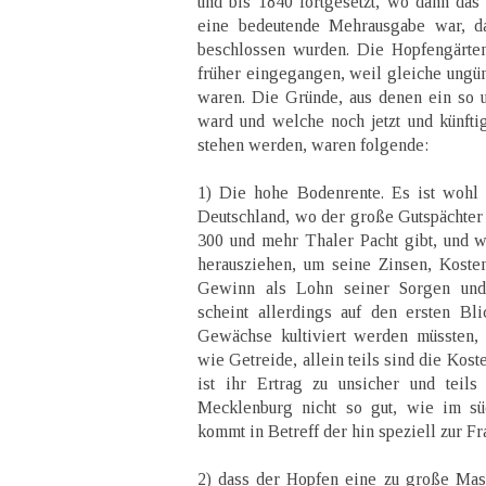
und bis 1840 fortgesetzt, wo dann das 
eine bedeutende Mehrausgabe war, da
beschlossen wurden. Die Hopfengärte
früher eingegangen, weil gleiche ungü
waren. Die Gründe, aus denen ein so un
ward und welche noch jetzt und künft
stehen werden, waren folgende:
1) Die hohe Bodenrente. Es ist wohl
Deutschland, wo der große Gutspächter 
300 und mehr Thaler Pacht gibt, und 
herausziehen, um seine Zinsen, Kost
Gewinn als Lohn seiner Sorgen und
scheint allerdings auf den ersten Bl
Gewächse kultiviert werden müssten, 
wie Getreide, allein teils sind die Koste
ist ihr Ertrag zu unsicher und teils
Mecklenburg nicht so gut, wie im sü
kommt in Betreff der hin speziell zur Fr
2) dass der Hopfen eine zu große Mas