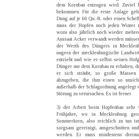
dem Kornbau entzogen wird. Zuviel h
bekommen. Für die erste Anlage geh
Dung auf je 60 Qu.-R. oder einen Schef
muss der Hopfen noch jeden Winter 
wozu also jährlich noch wieder mehre
Aussaat Acker verwandt werden müssen
der Werth des Düngers in Mecklenb
ungern der mecklenburgische Landwir
entzieht und wie er selbst seinen Hofg
Dünger nur dem Kornbau zu erhalten, de
er sich sträubt, so große Massen 
abzugeben, die ihm einen so unsich
außerhalb der Schlagordnung angelegt 
Störung zu verursachen. Es ist ferner
3) der Arbeit beim Hopfenbau sehr v
Frühjahre, wo in Mecklenburg gera
Sommerkorn, also reichlich zu tun is
sorgsam gereinigt, ausgeschnitten un
werden. Er muss mindestens dreim