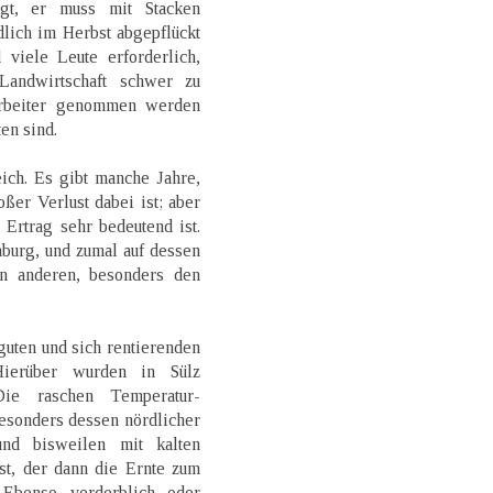
igt, er muss mit Stacken
lich im Herbst abgepflückt
 viele Leute erforderlich,
Landwirtschaft schwer zu
Arbeiter genommen werden
en sind.
ich. Es gibt manche Jahre,
ßer Verlust dabei ist; aber
Ertrag sehr bedeutend ist.
burg, und zumal auf dessen
in anderen, besonders den
guten und sich rentierenden
 Hierüber wurden in Sülz
ie raschen Temperatur-
esonders dessen nördlicher
nd bisweilen mit kalten
st, der dann die Ernte zum
 Ebenso verderblich oder