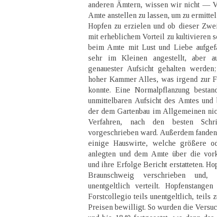
anderen Ämtern, wissen wir nicht — V
Amte anstellen zu lassen, um zu ermittel
Hopfen zu erzielen und ob dieser Zwei
mit erheblichem Vorteil zu kultivieren 
beim Amte mit Lust und Liebe aufgefa
sehr im Kleinen angestellt, aber a
genauester Aufsicht gehalten werden
hoher Kammer Alles, was irgend zur F
konnte. Eine Normalpflanzung bestand
unmittelbaren Aufsicht des Amtes und
der dem Gartenbau im Allgemeinen nic
Verfahren, nach den besten Sch
vorgeschrieben ward. Außerdem fanden 
einige Hauswirte, welche größere od
anlegten und dem Amte über die vo
und ihre Erfolge Bericht erstatteten. H
Braunschweig verschrieben und, 
unentgeltlich verteilt. Hopfenstang
Forstcollegio teils unentgeltlich, teil
Preisen bewilligt. So wurden die Versu