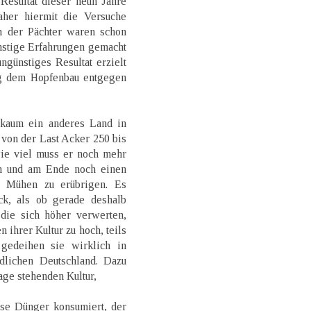
Resultat dieser neun Jahre
her hiermit die Versuche
n der Pächter waren schon
nstige Erfahrungen gemacht
günstiges Resultat erzielt
ig dem Hopfenbau entgegen
 kaum ein anderes Land in
von der Last Acker 250 bis
wie viel muss er noch mehr
en und am Ende noch einen
 Mühen zu erübrigen. Es
ick, als ob gerade deshalb
die sich höher verwerten,
n ihrer Kultur zu hoch, teils
 gedeihen sie wirklich in
dlichen Deutschland. Dazu
age stehenden Kultur,
se Dünger konsumiert, der