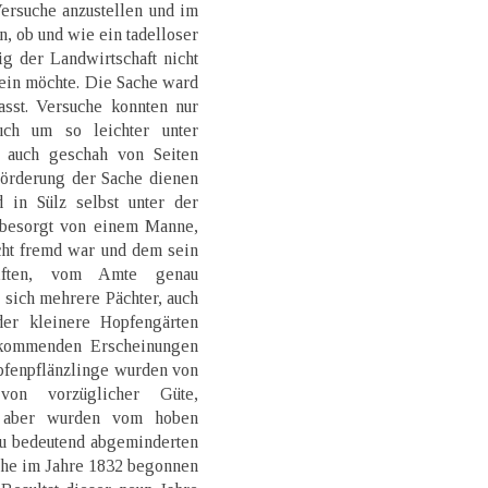
ersuche anzustellen und im
n, ob und wie ein tadelloser
g der Landwirtschaft nicht
sein möchte. Die Sache ward
sst. Versuche konnten nur
uch um so leichter unter
; auch geschah von Seiten
örderung der Sache dienen
 in Sülz selbst unter der
 besorgt von einem Manne,
ht fremd war und dem sein
riften, vom Amte genau
sich mehrere Pächter, auch
er kleinere Hopfengärten
rkommenden Erscheinungen
opfenpflänzlinge wurden von
von vorzüglicher Güte,
en aber wurden vom hoben
s zu bedeutend abgeminderten
che im Jahre 1832 begonnen