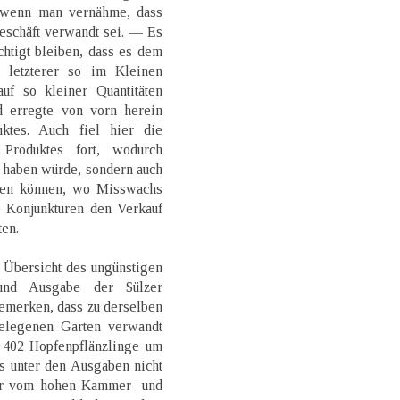
 wenn man vernähme, dass
eschäft verwandt sei. — Es
chtigt bleiben, dass es dem
 letzterer so im Kleinen
uf so kleiner Quantitäten
 erregte von vorn herein
ktes. Auch fiel hier die
Produktes fort, wodurch
 haben würde, sondern auch
rden können, wo Misswachs
 Konjunkturen den Verkauf
ten.
 Übersicht des ungünstigen
und Ausgabe der Sülzer
bemerken, dass zu derselben
elegenen Garten verwandt
 402 Hopfenpflänzlinge um
ss unter den Ausgaben nicht
der vom hohen Kammer- und