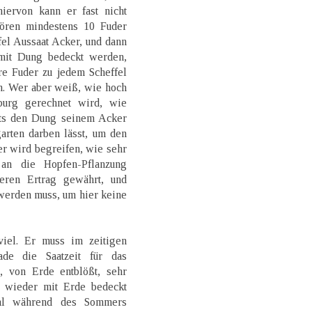
iervon kann er fast nicht
ören mindestens 10 Fuder
fel Aussaat Acker, und dann
mit Dung bedeckt werden,
re Fuder zu jedem Scheffel
. Wer aber weiß, wie hoch
urg gerechnet wird, wie
ts den Dung seinem Acker
arten darben lässt, um den
r wird begreifen, wie sehr
an die Hopfen-Pflanzung
eren Ertrag gewährt, und
werden muss, um hier keine
iel. Er muss im zeitigen
de die Saatzeit für das
t, von Erde entblößt, sehr
d wieder mit Erde bedeckt
al während des Sommers