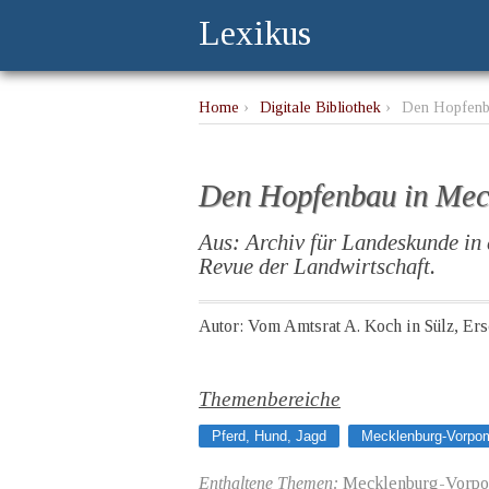
Lexikus
Home
›
Digitale Bibliothek
›
Den Hopfenba
Den Hopfenbau in Meck
Aus: Archiv für Landeskunde i
Revue der Landwirtschaft.
Autor: Vom Amtsrat A. Koch in Sülz, Er
Themenbereiche
Pferd, Hund, Jagd
Mecklenburg-Vorpo
Enthaltene Themen:
Mecklenburg-Vorpom