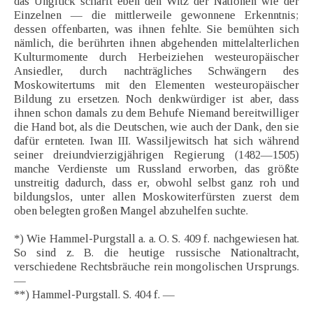
das Unglück schärft eben den Witz der Nationen wie der
Einzelnen — die mittlerweile gewonnene Erkenntnis;
dessen offenbarten, was ihnen fehlte. Sie bemühten sich
nämlich, die berührten ihnen abgehenden mittelalterlichen
Kulturmomente durch Herbeiziehen westeuropäischer
Ansiedler, durch nachträgliches Schwängern des
Moskowitertums mit den Elementen westeuropäischer
Bildung zu ersetzen. Noch denkwürdiger ist aber, dass
ihnen schon damals zu dem Behufe Niemand bereitwilliger
die Hand bot, als die Deutschen, wie auch der Dank, den sie
dafür ernteten. Iwan III. Wassiljewitsch hat sich während
seiner dreiundvierzigjährigen Regierung (1482—1505)
manche Verdienste um Russland erworben, das größte
unstreitig dadurch, dass er, obwohl selbst ganz roh und
bildungslos, unter allen Moskowiterfürsten zuerst dem
oben belegten großen Mangel abzuhelfen suchte.
*) Wie Hammel-Purgstall a. a. O. S. 409 f. nachgewiesen hat.
So sind z. B. die heutige russische Nationaltracht,
verschiedene Rechtsbräuche rein mongolischen Ursprungs.
—
**) Hammel-Purgstall. S. 404 f. —