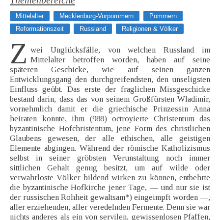
Themenbereiche
Mittelalter
Mecklenburg-Vorpommern
Pommern
Reformationszeit
Russland
Religionen & Völker
Z
wei Unglücksfälle, von welchen Russland im
Mittelalter betroffen worden, haben auf seine
späteren Geschicke, wie auf seinen ganzen
Entwicklungsgang den durchgreifendsten, den unseligsten
Einfluss geübt. Das erste der fraglichen Missgeschicke
bestand darin, dass das von seinem Großfürsten Wladimir,
vornehmlich damit er die griechische Prinzessin Anna
heiraten konnte, ihm (988) octroyierte Christentum das
byzantinische Hofchristentum, jene Form des christlichen
Glaubens gewesen, der alle ethischen, alle geistigen
Elemente abgingen. Während der römische Katholizismus
selbst in seiner gröbsten Verunstaltung noch immer
sittlichen Gehalt genug besitzt, um auf wilde oder
verwahrloste Völker bildend wirken zu können, entbehrte
die byzantinische Hofkirche jener Tage, — und nur sie ist
der russischen Rohheit gewaltsam*) eingeimpft worden —,
aller erziehenden, aller veredelnden Fermente. Denn sie war
nichts anderes als ein von servilen, gewissenlosen Pfaffen,