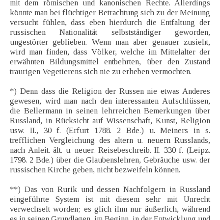
mit dem römischen und kanonischen Rechte. Allerdings
könnte man bei flüchtiger Betrachtung sich zu der Meinung
versucht fühlen, dass eben hierdurch die Entfaltung der
russischen Nationalität selbstständiger geworden,
ungestörter geblieben. Wenn man aber genauer zusieht,
wird man finden, dass Völker, welche im Mittelalter der
erwähnten Bildungsmittel entbehrten, über den Zustand
traurigen Vegetierens sich nie zu erheben vermochten.
*) Denn dass die Religion der Russen nie etwas Anderes
gewesen, wird man nach den interessanten Aufschlüssen,
die Bellermann in seinen lehrreichen Bemerkungen über
Russland, in Rücksicht auf Wissenschaft, Kunst, Religion
usw. II., 30 f. (Erfurt 1788. 2 Bde.) u. Meiners in s.
trefflichen Vergleichung des altern u. neuern Russlands,
nach Anleit. ält. u. neuer. Reisebeschreib. II. 330 f. (Leipz.
1798. 2 Bde.) über die Glaubenslehren, Gebräuche usw. der
russischen Kirche geben, nicht bezweifeln können.
**) Das von Rurik und dessen Nachfolgern in Russland
eingeführte System ist mit diesem sehr mit Unrecht
verwechselt worden; es glich ihm nur äußerlich, während
es in seinen Grundlagen, im Beginn, in der Entwicklung und