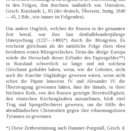
in den Folgen, ihm durchaus unähnlich war. Ustrialow,
Gesch. Russlands I,, 83 (der deutsch, Übersetz, Stuttg. 1840
—43, 2 Bde., wie immer im Folgenden).
Das andere Unglück, welches die Russen in der genannten
Zeit betraf, war ihre fast dritthalbhundertjährige
Unterjochung (1237—1480)*) durch die Mongolen. Es
erscheint gleichsam als die natürliche Folge ihres eben
berührten ersten Missgeschickes. Denn das übrige Europa
würde die Herrschaft dieser Erfinder des Papiergeldes**)
in Russland schwerlich so lange und mit solchem
Gleichmut geduldet haben, wenn, wie die Gebieter, nicht
auch die Knechte Ungläubige gewesen wären, wenn nicht
schon die Päpste Innocenz IV. und Alexander IV. die
Überzeugung gewonnen hätten, dass die damals, in ihrer
höchsten Roth, von den Russen gezeigte Bereitwilligkeit,
den römischen Kirchenglauben anzunehmen, bloß eitel
Trug und Spiegelfechterei gewesen, um die Hilfe der
abendländischen Christenheit gegen ihre erbarmungslosen
Tyrannen zu gewinnen.
*) Diese Zeitbestimmung nach Hammer-Purgstall, Gesch. d.