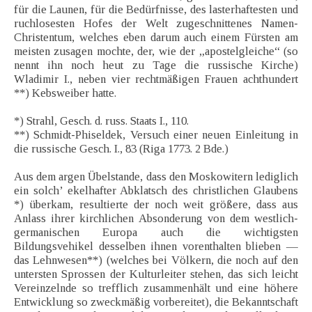
für die Launen, für die Bedürfnisse, des lasterhaftesten und
ruchlosesten Hofes der Welt zugeschnittenes Namen-
Christentum, welches eben darum auch einem Fürsten am
meisten zusagen mochte, der, wie der „apostelgleiche“ (so
nennt ihn noch heut zu Tage die russische Kirche)
Wladimir I., neben vier rechtmäßigen Frauen achthundert
**) Kebsweiber hatte.
*) Strahl, Gesch. d. russ. Staats I., 110.
**) Schmidt-Phiseldek, Versuch einer neuen Einleitung in
die russische Gesch. I., 83 (Riga 1773. 2 Bde.)
Aus dem argen Übelstande, dass den Moskowitern lediglich
ein solch’ ekelhafter Abklatsch des christlichen Glaubens
*) überkam, resultierte der noch weit größere, dass aus
Anlass ihrer kirchlichen Absonderung von dem westlich-
germanischen Europa auch die wichtigsten
Bildungsvehikel desselben ihnen vorenthalten blieben —
das Lehnwesen**) (welches bei Völkern, die noch auf den
untersten Sprossen der Kulturleiter stehen, das sich leicht
Vereinzelnde so trefflich zusammenhält und eine höhere
Entwicklung so zweckmäßig vorbereitet), die Bekanntschaft