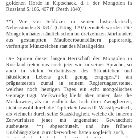
goldenen Horde in Kiptschack, d. i. der Mongolen in
Russland S. 106, 407 ff. (Pesth 1840)
**) Wie von Schlözer in seinen histor.-kritisch,
Nebenstunden S. l59 f. (Götting. 1797) ermittelt worden. Die
Mongolen hatten nämlich schon im dreizehnten Jahrhundert
aus gestampften Maulbeerbaumblättern papierartig
verfertigte Münzzeichen statt des Metallgeldes.
Die Spuren dieser langen Herrschaft der Mongolen in
Russland treten uns noch jetzt wie in seiner Sprache, so
auch in vielen Verhältnissen des öffentlichen und
häuslichen Lebens grell genug entgegen,*) am
prägnantesten zumal in seinem Regierungssysteme,
welches noch heutigen Tages ein echt mongolisches
Gepräge trägt. Merkwürdig bleibt aber immer, dass die
Moskowiter, als sie endlich das Joch ihrer Zwingherren,
nicht sowohl durch die Tapferkeit Iwans III. Wassiljewitsch,
als vielmehr durch seine Staatsklugheit, welche die inneren
Zerwürfnisse jener mit ungemeiner Gewandtheit
ausbeutete, **) abgeschüttelt, und ihre frühere
Unabhängigkeit zurückerworben hatten sogleich auch, —