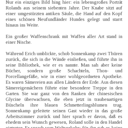
Nur ein einziges Bild hing hier: ein lebensgroßes Porträt
Rolands aus seinem siebenten Jahre. Der Knabe sitzt auf
einer umgestürzten antiken Säule, die Hand auf den Kopf
eines schönen Neufundländer Hundes gelegt und starrt
hinaus ins Weite.
Ein großer Waffenschrank mit Waffen aller Art stand in
einer Nische.
Während Erich umblickte, schob Sonnenkamp zwei Thüren
zurück, die sich in die Wände einließen, und führte ihn in
seine Bibliothek, wie er es nannte. Man sah aber keine
Bücher, sondern große Schachteln, Thon- und
Porcellangefäße, wie in einer wohlgeordneten Apotheke.
Es waren Sämereien aus allen Ländern der Erde. Aus diesen
Sämereigemächern führte eine besondere Treppe in den
Garten. Sie war ganz von den Ranken der chinesischen
Glycine überwachsen, die eben jetzt in traubenartigen
Büscheln ihre blauen Schmetterlingsblumen trug.
Sonnenkamp geleitete seinen Gast wieder in das große
Arbeitszimmer zurück und hier sprach er davon, daß es
ehedem sein Wunsch gewesen, Roland solle in den Handel
eintreten. Er sprach vom Weltverkehr; für ihn gab es keine