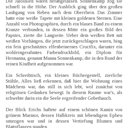
Die Jalousien waren herabgelassen. Sonnenkamp zog sie
schnell in die Höhe. Der Ausblick ging über den großen
Laubgang von Reben nach dem Oberrhein. Das Zimmer
hatte eine weiße Tapete mit kleinen goldenen Sternen. Eine
Anzahl von Photographien, durch ein blaues Band zu einem
Kranze verbunden, in dessen Mitte ein großes Bild des
Papstes, zierte die Langseite. Ueber dem weißen Bett mit
weißen Vorhängen, die jetzt zurückgeschlagen waren, hing
ein fein geschnitztes elfenbeinernes Crucifix, darunter ein
wohleingerahmtes Farbendruckbild, ein Diplom für
Hermanna, genannt Manna Sonnenkamp, die in den Bund der
reinen Kindheit aufgenommen war.
Ein Schreibtisch, ein kleines Büchergestell, zierliche
Stühle, Alles ließ erkennen, daß hier die Wohnung eines
Mädchens war, das still in sich lebt, wol zunächst von
religiösen Gedanken bewegt. In diesem Raume war's, als
schwebte darin ein die Seele ergreifender Gebethauch.
Der Blick Erichs haftete auf einem schönen Kamin von
grünem Marmor, dessen Halbkreis mit lebendigem Epheu
umzogen war und in dessen Vertiefung Blumen und
Blattpflanzen standen.