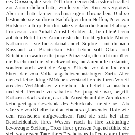
des Grossen, die sich 1741 durch einen Staatsstreich selbst
zur Zarin erhoben hatte, wurde von den Russen vergöttert.
Aber sie hatte keinen rechtmässigen Thronerben. Und so
bestimmte sie zu ihrem Nachfolger ihren Neffen, Peter von
Holstein-Gottorp. Für ihn hatte sie dann die kaum 14jährige
Prinzessin von Anhalt-Zerbst befohlen. Ja, befohlen! Denn
auf den Befehl der Zarin reiste die hochbeglückte Mutter
Katharinas – sie hiess damals noch Sophie – mit ihr nach
Russland zur Brautschau. Ein Leben voll Glanz und
Reichtum erwartete die junge Prinzessin, die nicht nur über
die Pracht und die Verschwendung am Zarenhofe erstaunte,
sondern auch weit die Augen öffnete vor den lockeren
Sitten der vom Volke angebeteten mächtigen Zarin. Aber
dieses kleine, kluge Mädchen verstand bereits ihren Vorteil
aus den Verhältnissen zu ziehen, sich beliebt zu machen
und sich Freunde zu schaffen. So jung sie war, begriff
Katharina doch sofort, dass die Aussicht auf die Zarenkrone
kein geringes Geschenk des Schicksals für sie sei. Als
wäre sie von Kindheit auf an einem so glänzenden Hofe wie
dem russischen aufgewachsen, fand sie sich bei aller
Bescheidenheit ihres Wesens rasch in ihre zukünftige
bevorzugte Stellung. Trotz ihrer grossen Jugend fühlte sie
sich vom ersten Tage ihres Erscheinens in Petersburg ihrer