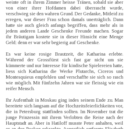
weinte oft in ihrem Zimmer heisse Tränen, sobald sie aber
von einer ihrer Hofdamen dabei überrascht wurde,
verschwieg sie den wahren Grund. Der Gedanke, Mitleid zu
erregen, war dieser Frau schon damals unerträglich. Dann
hatte sie auch gleich anfangs begriffen, dass mehr als in
jedem anderen Lande Geschenke Freunde machen. Sogar
ihr Bräutigam kostete sie in dieser Hinsicht eine Menge
Geld; denn er war sehr begierig auf Geschenke.
Es war keine rosige Brautzeit, die Katharina erlebte.
Während der Grossfürst sich fast gar nicht um sie
kümmerte und nur Interesse für kindische Spielereien hatte,
liess sich Katharina die Werke Plutarchs, Ciceros und
Montesquieus empfehlen und verschaffte sie sich so rasch
wie möglich. Mit fünfzehn Jahren war sie fleissig wie ein
reifer Mensch.
Ihr Aufenthalt in Moskau ging indes seinem Ende zu. Man
bereitete sich langsam auf die Hochzeitsfeierlichkeiten vor,
die in Petersburg stattfinden sollten. Im November trat die
junge Prinzessin mit ihrem Verlobten die Reise nach der
Hauptstadt an. Aber in Hatiloff musste Peter anhalten, weil
er an den Pocken erkrankte. Aengstlich entfernte Elisabeth