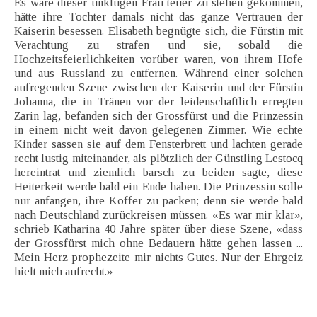
Es wäre dieser unklugen Frau teuer zu stehen gekommen,
hätte ihre Tochter damals nicht das ganze Vertrauen der
Kaiserin besessen. Elisabeth begnügte sich, die Fürstin mit
Verachtung zu strafen und sie, sobald die
Hochzeitsfeierlichkeiten vorüber waren, von ihrem Hofe
und aus Russland zu entfernen. Während einer solchen
aufregenden Szene zwischen der Kaiserin und der Fürstin
Johanna, die in Tränen vor der leidenschaftlich erregten
Zarin lag, befanden sich der Grossfürst und die Prinzessin
in einem nicht weit davon gelegenen Zimmer. Wie echte
Kinder sassen sie auf dem Fensterbrett und lachten gerade
recht lustig miteinander, als plötzlich der Günstling Lestocq
hereintrat und ziemlich barsch zu beiden sagte, diese
Heiterkeit werde bald ein Ende haben. Die Prinzessin solle
nur anfangen, ihre Koffer zu packen; denn sie werde bald
nach Deutschland zurückreisen müssen. «Es war mir klar»,
schrieb Katharina 40 Jahre später über diese Szene, «dass
der Grossfürst mich ohne Bedauern hätte gehen lassen ...
Mein Herz prophezeite mir nichts Gutes. Nur der Ehrgeiz
hielt mich aufrecht.»