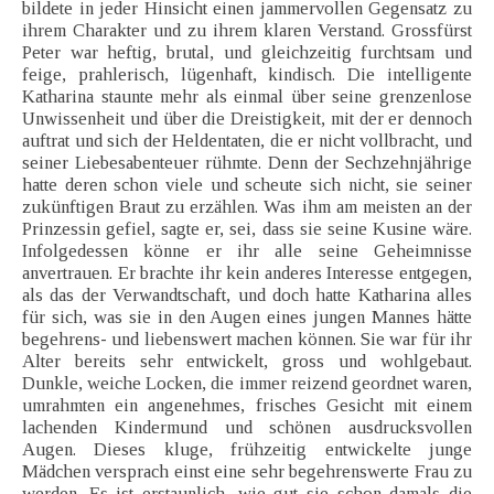
bildete in jeder Hinsicht einen jammervollen Gegensatz zu
ihrem Charakter und zu ihrem klaren Verstand. Grossfürst
Peter war heftig, brutal, und gleichzeitig furchtsam und
feige, prahlerisch, lügenhaft, kindisch. Die intelligente
Katharina staunte mehr als einmal über seine grenzenlose
Unwissenheit und über die Dreistigkeit, mit der er dennoch
auftrat und sich der Heldentaten, die er nicht vollbracht, und
seiner Liebesabenteuer rühmte. Denn der Sechzehnjährige
hatte deren schon viele und scheute sich nicht, sie seiner
zukünftigen Braut zu erzählen. Was ihm am meisten an der
Prinzessin gefiel, sagte er, sei, dass sie seine Kusine wäre.
Infolgedessen könne er ihr alle seine Geheimnisse
anvertrauen. Er brachte ihr kein anderes Interesse entgegen,
als das der Verwandtschaft, und doch hatte Katharina alles
für sich, was sie in den Augen eines jungen Mannes hätte
begehrens- und liebenswert machen können. Sie war für ihr
Alter bereits sehr entwickelt, gross und wohlgebaut.
Dunkle, weiche Locken, die immer reizend geordnet waren,
umrahmten ein angenehmes, frisches Gesicht mit einem
lachenden Kindermund und schönen ausdrucksvollen
Augen. Dieses kluge, frühzeitig entwickelte junge
Mädchen versprach einst eine sehr begehrenswerte Frau zu
werden. Es ist erstaunlich, wie gut sie schon damals die