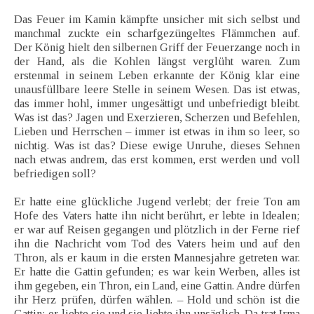
Das Feuer im Kamin kämpfte unsicher mit sich selbst und
manchmal zuckte ein scharfgezüngeltes Flämmchen auf.
Der König hielt den silbernen Griff der Feuerzange noch in
der Hand, als die Kohlen längst verglüht waren. Zum
erstenmal in seinem Leben erkannte der König klar eine
unausfüllbare leere Stelle in seinem Wesen. Das ist etwas,
das immer hohl, immer ungesättigt und unbefriedigt bleibt.
Was ist das? Jagen und Exerzieren, Scherzen und Befehlen,
Lieben und Herrschen – immer ist etwas in ihm so leer, so
nichtig. Was ist das? Diese ewige Unruhe, dieses Sehnen
nach etwas andrem, das erst kommen, erst werden und voll
befriedigen soll?
Er hatte eine glückliche Jugend verlebt; der freie Ton am
Hofe des Vaters hatte ihn nicht berührt, er lebte in Idealen;
er war auf Reisen gegangen und plötzlich in der Ferne rief
ihn die Nachricht vom Tod des Vaters heim und auf den
Thron, als er kaum in die ersten Mannesjahre getreten war.
Er hatte die Gattin gefunden; es war kein Werben, alles ist
ihm gegeben, ein Thron, ein Land, eine Gattin. Andre dürfen
ihr Herz prüfen, dürfen wählen. – Hold und schön ist die
Gattin; er liebte sie und sie liebte ihn unsäglich. Da trat Irma