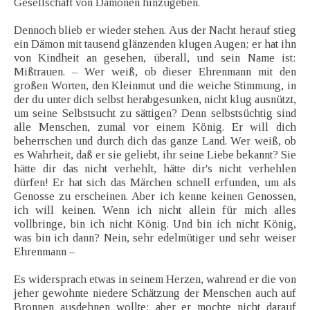
Gesellschaft von Dämonen hinzugeben.
Dennoch blieb er wieder stehen. Aus der Nacht herauf stieg
ein Dämon mit tausend glänzenden klugen Augen; er hat ihn
von Kindheit an gesehen, überall, und sein Name ist:
Mißtrauen. – Wer weiß, ob dieser Ehrenmann mit den
großen Worten, den Kleinmut und die weiche Stimmung, in
der du unter dich selbst herabgesunken, nicht klug ausnützt,
um seine Selbstsucht zu sättigen? Denn selbstsüchtig sind
alle Menschen, zumal vor einem König. Er will dich
beherrschen und durch dich das ganze Land. Wer weiß, ob
es Wahrheit, daß er sie geliebt, ihr seine Liebe bekannt? Sie
hätte dir das nicht verhehlt, hätte dir's nicht verhehlen
dürfen! Er hat sich das Märchen schnell erfunden, um als
Genosse zu erscheinen. Aber ich kenne keinen Genossen,
ich will keinen. Wenn ich nicht allein für mich alles
vollbringe, bin ich nicht König. Und bin ich nicht König,
was bin ich dann? Nein, sehr edelmütiger und sehr weiser
Ehrenmann –
Es widersprach etwas in seinem Herzen, wahrend er die von
jeher gewohnte niedere Schätzung der Menschen auch auf
Bronnen ausdehnen wollte; aber er mochte nicht darauf