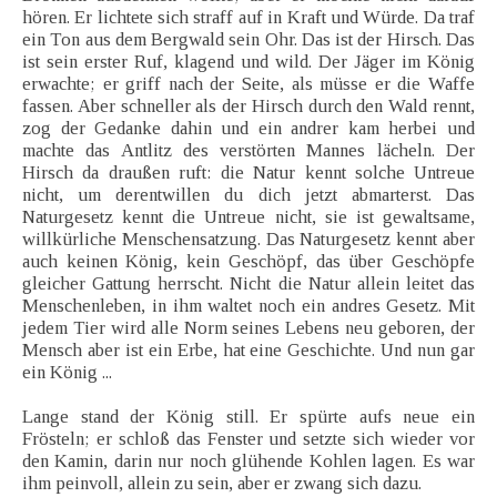
hören. Er lichtete sich straff auf in Kraft und Würde. Da traf
ein Ton aus dem Bergwald sein Ohr. Das ist der Hirsch. Das
ist sein erster Ruf, klagend und wild. Der Jäger im König
erwachte; er griff nach der Seite, als müsse er die Waffe
fassen. Aber schneller als der Hirsch durch den Wald rennt,
zog der Gedanke dahin und ein andrer kam herbei und
machte das Antlitz des verstörten Mannes lächeln. Der
Hirsch da draußen ruft: die Natur kennt solche Untreue
nicht, um derentwillen du dich jetzt abmarterst. Das
Naturgesetz kennt die Untreue nicht, sie ist gewaltsame,
willkürliche Menschensatzung. Das Naturgesetz kennt aber
auch keinen König, kein Geschöpf, das über Geschöpfe
gleicher Gattung herrscht. Nicht die Natur allein leitet das
Menschenleben, in ihm waltet noch ein andres Gesetz. Mit
jedem Tier wird alle Norm seines Lebens neu geboren, der
Mensch aber ist ein Erbe, hat eine Geschichte. Und nun gar
ein König ...
Lange stand der König still. Er spürte aufs neue ein
Frösteln; er schloß das Fenster und setzte sich wieder vor
den Kamin, darin nur noch glühende Kohlen lagen. Es war
ihm peinvoll, allein zu sein, aber er zwang sich dazu.