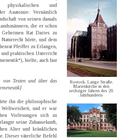
n, physikalischen und
der Anatomie: Vernämlich
ndschaft von seinen damals
Landsmännern, die er schon
n Geheimen Rat Daries zu
 Naturrecht hörte, und dem
enrat Pfeiffer zu Erlangen,
 und praktischen Unterricht
eneutik*), hielte, auch fast
ng von Texten und über das
Rostock, Lange Straße,
Marienkirche in den
ermeneutik]
sechziger Jahren des 20.
Jahrhunderts
rte ihn die philosophische
 Weltweisheit, und er war
chen Vorlesungen sich zu
erlangte seine Zuhausekunft,
hen Alter und kränklichen
e. Dieser väterliche Befehl