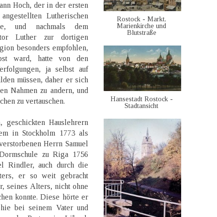
ann Hoch, der in der ersten
angestellten Lutherischen
Rostock - Markt,
Marienkirche und
elte, und nachmals dem
Blutstraße
or Luther zur dortigen
igion besonders empfohlen,
lbst ward, hatte von den
rfolgungen, ja selbst auf
lden müssen, daher er sich
inen Nahmen zu andern, und
Hansestadt Rostock -
chen zu vertauschen.
Stadtansicht
, geschickten Hauslehrern
dem in Stockholm 1773 als
 verstorbenen Herrn Samuel
 Dormschule zu Riga 1756
l Rindler, auch durch die
ters, er so weit gebracht
, seines Alters, nicht ohne
hen konnte. Diese hörte er
phie bei seinem Vater und