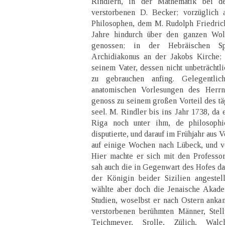
Rindlern, in der Mathematik bei d
verstorbenen D. Becker; vorzüglich 
Philosophen, dem M. Rudolph Friedric
Jahre hindurch über den ganzen Wolf
genossen; in der Hebräischen Sp
Archidiakonus an der Jakobs Kirche;
seinem Vater, dessen nicht unbeträchtli
zu gebrauchen anfing. Gelegentli
anatomischen Vorlesungen des Herrn
genoss zu seinem großen Vorteil des 
seel. M. Rindler bis ins Jahr 1738, da
Riga noch unter ihm, de philosophic
disputierte, und darauf im Frühjahr aus
auf einige Wochen nach Lübeck, und v
Hier machte er sich mit den Professo
sah auch die in Gegenwart des Hofes da
der Königin beider Sizilien angestell
wählte aber doch die Jenaische Akade
Studien, woselbst er nach Ostern ankam
verstorbenen berühmten Männer, Stel
Teichmeyer, Srolle, Zülich, Walc