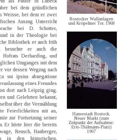
em als Pastor in Lübeck
aber bei dem gründlichen
h Weisse, bei dem er zwei
Rostocker Wallanlagen
ischen Auszug Unterricht
und Kröpeliner Tor, 1968
rache bei D. Schotter,
 und in der Theologie bei
che Bibliothek er auch früh
ch besuchte er auch die
 Hofrats Derharding, und
täglichen Umganges mit dem
 er vor dessen Wegzug nach
a sui ipsius abnegatione
 Veranlassung eines Freundes
on dort nach Leipzig ging.
ren und Gelehrten bekannt,
selbst über die Vermählung
te Feierlichkeiten mit an,
Hansestadt Rostock,
mie zur Fortsetzung seiner
Neuer Markt (zum
Zeitpunkt der Aufnahme:
. Er hörte hier die bereits
Erst-Thälmann-Platz)
lwage, Reusch, Hanberger,
1967
h in den historischen,