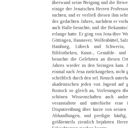
überwand seine Neigung und die Bewe
einige der Jenaischen Herren Professor
suchten, und er verließ diesen ihm seh
des gedachten Jahres, nachdem er vorh
auch Halle besuchte, und die Bekanntsc
erlange hatte. Er ging von Jena über We
Göttingen, Hannover, Wolfenbüttel, Sal
Hamburg, Lübeck und Schwerin, 
Bibliotheken, Kunst-, Gemälde- un
besuchte die Gelehrten an diesen Or
Jahres wieder zu den Seinigen kam. J
einmal nach Jena zurückzugehen, nicht g
schriftlich durch den sel. Reusch unter
akademischen jeden von Jugend auf g
Rostock so gleich an, Vorlesungen üb
schönen Wissenschaften auch andre
veranstaltete und unterhielte eine 
Disputierübung über kurze von seinen Z
Abhandlungen, und predigte häufi
größtenteils ziemlich bejahrten Herr