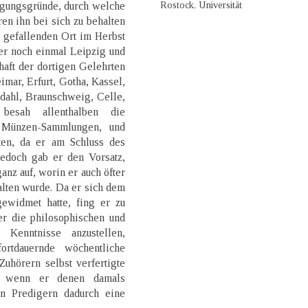
Rostock, Universität
gungsgründe, durch welche
en ihn bei sich zu behalten
r gefallenden Ort im Herbst
er noch einmal Leipzig und
haft der dortigen Gelehrten
imar, Erfurt, Gotha, Kassel,
zdahl, Braunschweig, Celle,
besah allenthalben die
d Münzen-Sammlungen, und
ten, da er am Schluss des
edoch gab er den Vorsatz,
anz auf, worin er auch öfter
halten wurde. Da er sich dem
ewidmet hatte, fing er zu
er die philosophischen und
 Kenntnisse anzustellen,
fortdauernde wöchentliche
uhörern selbst verfertigte
g, wenn er denen damals
en Predigern dadurch eine