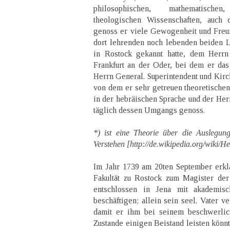
philosophischen, mathematische
theologischen Wissenschaften, auch 
genoss er viele Gewogenheit und Freu
dort lehrenden noch lebenden beiden 
in Rostock gekannt hatte, dem Herr
Frankfurt an der Oder, bei dem er das
Herrn General. Superintendent und Kirch
von dem er sehr getreuen theoretischen
in der hebräischen Sprache und der Herm
täglich dessen Umgangs genoss.
*) ist eine Theorie über die Auslegu
Verstehen [http://de.wikipedia.org/wiki/H
Im Jahr 1739 am 20ten September erklä
Fakultät zu Rostock zum Magister der
entschlossen in Jena mit akademis
beschäftigen; allein sein seel. Vater v
damit er ihm bei seinem beschwerlic
Zustande einigen Beistand leisten könnt