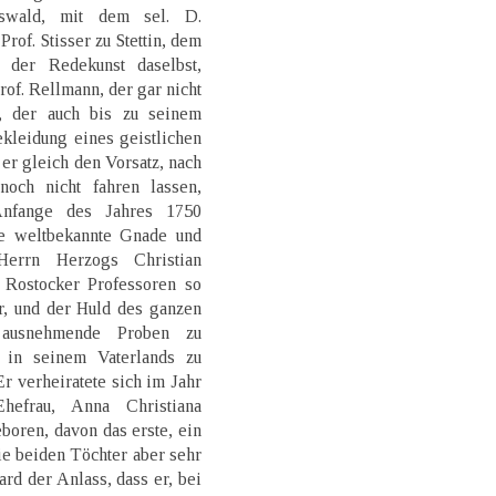
swald, mit dem sel. D.
rof. Stisser zu Stettin, dem
der Redekunst daselbst,
of. Rellmann, der gar nicht
t, der auch bis zu seinem
kleidung eines geistlichen
 er gleich den Vorsatz, nach
noch nicht fahren lassen,
Anfange des Jahres 1750
ie weltbekannte Gnade und
Herrn Herzogs Christian
Rostocker Professoren so
r, und der Huld des ganzen
r ausnehmende Proben zu
 in seinem Vaterlands zu
Er verheiratete sich im Jahr
efrau, Anna Christiana
oren, davon das erste, ein
die beiden Töchter aber sehr
rd der Anlass, dass er, bei