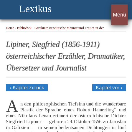
Lexikus
Menü
Home
›
Bibliothek
›
Berühmte israelitische Männer und Frauen in der
Kulturgeschichte der Menschheit 2. Band
› Lipiner, Siegfried (1856-1911)
österreichischer Erzähler, Dramatiker, Übersetzer und Journalist
Lipiner, Siegfried (1856-1911)
österreichischer Erzähler, Dramatiker,
Übersetzer und Journalist
‹ Kapitel zurück
Kapitel vor ›
A
n den philosophischen Tiefsinn und die wunderbare
Plastik der Sprache eines Robert Hamerling“ und
eines Nikolaus Lenau erinnert der österreichische Dichter
Siegfried Lipiner — geboren 24. Oktober 1856 zu Jaroslau
in Galizien — in seinen bedeutsamen Dichtungen in fünf