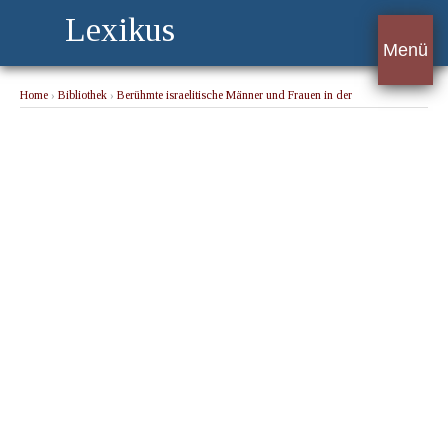
Lexikus
Menü
Home
›
Bibliothek
›
Berühmte israelitische Männer und Frauen in der
Kulturgeschichte der Menschheit 2. Band
› Jacoby, Leopold (1840-1895) deutscher
Dichter, Arzt und Schriftsteller