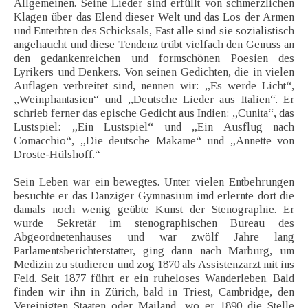
Allgemeinen. Seine Lieder sind erfüllt von schmerzlichen
Klagen über das Elend dieser Welt und das Los der Armen
und Enterbten des Schicksals, Fast alle sind sie sozialistisch
angehaucht und diese Tendenz trübt vielfach den Genuss an
den gedankenreichen und formschönen Poesien des
Lyrikers und Denkers. Von seinen Gedichten, die in vielen
Auflagen verbreitet sind, nennen wir: „Es werde Licht“,
„Weinphantasien“ und „Deutsche Lieder aus Italien“. Er
schrieb ferner das epische Gedicht aus Indien: „Cunita“, das
Lustspiel: „Ein Lustspiel“ und „Ein Ausflug nach
Comacchio“, „Die deutsche Makame“ und „Annette von
Droste-Hülshoff.“
Sein Leben war ein bewegtes. Unter vielen Entbehrungen
besuchte er das Danziger Gymnasium imd erlernte dort die
damals noch wenig geübte Kunst der Stenographie. Er
wurde Sekretär im stenographischen Bureau des
Abgeordnetenhauses und war zwölf Jahre lang
Parlamentsberichterstatter, ging dann nach Marburg, um
Medizin zu studieren und zog 1870 als Assistenzarzt mit ins
Feld. Seit 1877 führt er ein ruheloses Wanderleben. Bald
finden wir ihn in Zürich, bald in Triest, Cambridge, den
Vereinigten Staaten oder Mailand, wo er 1890 die Stelle