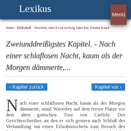
Lexikus
Menü
Home
›
Bibliothek
›
Waverley oder Es ist sechzig Jahre her. Zweiter Band
›
Zweiunddreißigstes Kapitel. - Nach einer schlaflosen Nacht, kaum als der Morgen
dämmerte,...
Zweiunddreißigstes Kapitel. - Nach
einer schlaflosen Nacht, kaum als der
Morgen dämmerte,...
‹ Kapitel zurück
Kapitel vor ›
N
ach einer schlaflosen Nacht, kaum als der Morgen
dämmerte, stand Waverley auf dem freien Platze vor
dem alten gotischen Tore von Carlisle. Der
Gerichtsschreiber, an den er sich gestern nach Schluß der
Verhandlung um einen Erlaubnisschein zum Besuch des