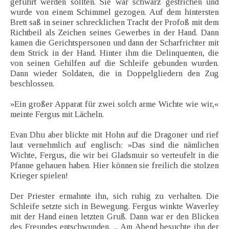
geführt werden sollten. Sie war schwarz gestrichen und
wurde von einem Schimmel gezogen. Auf dem hintersten
Brett saß in seiner schrecklichen Tracht der Profoß mit dem
Richtbeil als Zeichen seines Gewerbes in der Hand. Dann
kamen die Gerichtspersonen und dann der Scharfrichter mit
dem Strick in der Hand. Hinter ihm die Delinquenten, die
von seinen Gehilfen auf die Schleife gebunden wurden.
Dann wieder Soldaten, die in Doppelgliedern den Zug
beschlossen.
»Ein großer Apparat für zwei solch arme Wichte wie wir,«
meinte Fergus mit Lächeln.
Evan Dhu aber blickte mit Hohn auf die Dragoner und rief
laut vernehmlich auf englisch: »Das sind die nämlichen
Wichte, Fergus, die wir bei Gladsmuir so verteufelt in die
Pfanne gehauen haben. Hier können sie freilich die stolzen
Krieger spielen!
Der Priester ermahnte ihn, sich ruhig zu verhalten. Die
Schleife setzte sich in Bewegung. Fergus winkte Waverley
mit der Hand einen letzten Gruß. Dann war er den Blicken
des Freundes entschwunden. ... Am Abend besuchte ihn der