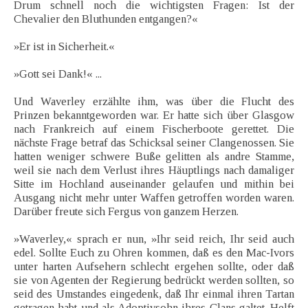
Drum schnell noch die wichtigsten Fragen: Ist der
Chevalier den Bluthunden entgangen?«
»Er ist in Sicherheit.«
»Gott sei Dank!« ...
Und Waverley erzählte ihm, was über die Flucht des
Prinzen bekanntgeworden war. Er hatte sich über Glasgow
nach Frankreich auf einem Fischerboote gerettet. Die
nächste Frage betraf das Schicksal seiner Clangenossen. Sie
hatten weniger schwere Buße gelitten als andre Stamme,
weil sie nach dem Verlust ihres Häuptlings nach damaliger
Sitte im Hochland auseinander gelaufen und mithin bei
Ausgang nicht mehr unter Waffen getroffen worden waren.
Darüber freute sich Fergus von ganzem Herzen.
»Waverley,« sprach er nun, »Ihr seid reich, Ihr seid auch
edel. Sollte Euch zu Ohren kommen, daß es den Mac-Ivors
unter harten Aufsehern schlecht ergehen sollte, oder daß
sie von Agenten der Regierung bedrückt werden sollten, so
seid des Umstandes eingedenk, daß Ihr einmal ihren Tartan
getragen habt und als Adoptivsohn ihres Clans galtet. Helft