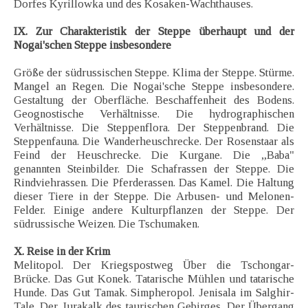
Dorfes Kyrillowka und des Kosaken-Wachthauses.
IX. Zur Charakteristik der Steppe überhaupt und der
Nogai'schen Steppe insbesondere
Größe der südrussischen Steppe. Klima der Steppe. Stürme.
Mangel an Regen. Die Nogai'sche Steppe insbesondere.
Gestaltung der Oberfläche. Beschaffenheit des Bodens.
Geognostische Verhältnisse. Die hydrographischen
Verhältnisse. Die Steppenflora. Der Steppenbrand. Die
Steppenfauna. Die Wanderheuschrecke. Der Rosenstaar als
Feind der Heuschrecke. Die Kurgane. Die „Baba"
genannten Steinbilder. Die Schafrassen der Steppe. Die
Rindviehrassen. Die Pferderassen. Das Kamel. Die Haltung
dieser Tiere in der Steppe. Die Arbusen- und Melonen-
Felder. Einige andere Kulturpflanzen der Steppe. Der
südrussische Weizen. Die Tschumaken.
X. Reise in der Krim
Melitopol. Der Kriegspostweg Über die Tschongar-
Brücke. Das Gut Konek. Tatarische Mühlen und tatarische
Hunde. Das Gut Tamak. Simpheropol. Jenisala im Salghir-
Tale. Der Jurakalk des taurischen Gebirges. Der Übergang