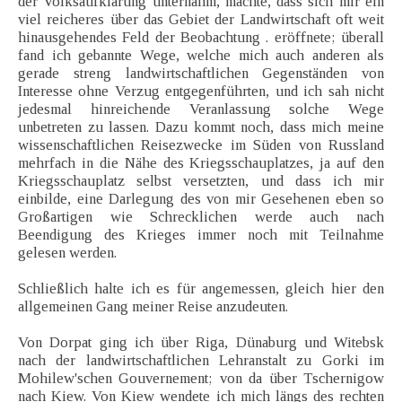
der Volksaufklärung unternahm, machte, dass sich mir ein
viel reicheres über das Gebiet der Landwirtschaft oft weit
hinausgehendes Feld der Beobachtung . eröffnete; überall
fand ich gebannte Wege, welche mich auch anderen als
gerade streng landwirtschaftlichen Gegenständen von
Interesse ohne Verzug entgegenführten, und ich sah nicht
jedesmal hinreichende Veranlassung solche Wege
unbetreten zu lassen. Dazu kommt noch, dass mich meine
wissenschaftlichen Reisezwecke im Süden von Russland
mehrfach in die Nähe des Kriegsschauplatzes, ja auf den
Kriegsschauplatz selbst versetzten, und dass ich mir
einbilde, eine Darlegung des von mir Gesehenen eben so
Großartigen wie Schrecklichen werde auch nach
Beendigung des Krieges immer noch mit Teilnahme
gelesen werden.
Schließlich halte ich es für angemessen, gleich hier den
allgemeinen Gang meiner Reise anzudeuten.
Von Dorpat ging ich über Riga, Dünaburg und Witebsk
nach der landwirtschaftlichen Lehranstalt zu Gorki im
Mohilew'schen Gouvernement; von da über Tschernigow
nach Kiew. Von Kiew wendete ich mich längs des rechten