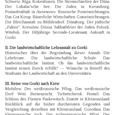
Schweiz. Riga. Kokenhusen. Die Stromschnellen der Düna.
Der Lubahn’sche See. Die Juden in Kreutzburg.
Postaufenthalt in Awsenowo. Russische Posteinrichtungen.
Das Gut Kirup. Bäuerliche Wirtschaften. Gutseinrichtungen.
Die Bleichanstalt zu Mühlendorf. Dünaburg. Der jüdische
„Faktor". Kresslaw. Drissa. Sabbathfeier der Juden. Polozk.
Witebsk. Der 160jährige Seconde-Lieutenant. Ankunft in
Gorki.
II. Die landwirtschaftliche Lehranstalt zu Gorki
Historisches über die Begründung dieser Anstalt. Die
Lehrferme. Die landwirtschaftliche Schule. Das
landwirtschaftliche Institut. Ob das landwirtschaftliche
Institut seinen Zweck erfüllt? — Wünsche in Betreff des
Studiums der Landwirtschaft an den Universitäten.
III. Reise von Gorki nach Kiew
Mohilew. Der weißrussische Pflug. Das weißrussische
Dorf Weti. Bienenzucht. Tschetschersk. Homel. Das
Schloss des Fürsten Paskewitsch. Eintritt in Kleinrussland.
Rückblick auf die bisher durchreisten Gegenden und
Vergleichung derselben mit Kleinrussland. Gorodnia. Das
kleinrussische Joch. Der tschernigow'sche Pflug. Der