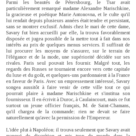
Parmi les beautés de Pétersbourg, le Tsar avait
particulièrement remarqué madame Alexandre Narischkine,
la gracieuse et poétique Marie Antonovna, et le culte qu'il
lui rendait depuis plusieurs années était tendre et persistant,
sans se montrer exclusif. Admis chez le mari de cette dame,
Savary fut bien accueilli par elle, la trouva favorablement
disposée et jugea possible de la mettre tout à fait dans nos
intérêts au prix de quelques menus services. Il suffirait de
lui procurer les moyens de s'assurer, sur le terrain de
l'élégance et de la mode, une supériorité décidée sur ses
rivales. Paris seul pouvait les fournir. Malgré tout, les
regards des Russes se tournaient encore vers cette capitale
du luxe et du goût, et quelques-uns pardonnaient à la France
en faveur de Paris. Avec un empressement intéressé, Savary
songea aussitôt à faire venir de cette ville tout ce qui
pourrait plaire à madame Narischkine et s'institua son
fournisseur. Il en écrivit à Duroc, à Caulaincourt, mais ce fut
surtout un jeune officier français, M. de Saint-Chamans,
qu'il chargea de la commande; rien ne devait se faire
naturellement qu'avec la permission de l'Empereur.
L'idée plut à Napoléon; il trouva seulement que Savary avait
manqué de discrétion et mis trop de monde dans la