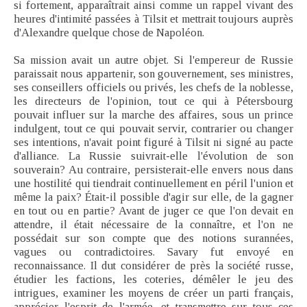
si fortement, apparaîtrait ainsi comme un rappel vivant des
heures d'intimité passées à Tilsit et mettrait toujours auprès
d'Alexandre quelque chose de Napoléon.
Sa mission avait un autre objet. Si l'empereur de Russie
paraissait nous appartenir, son gouvernement, ses ministres,
ses conseillers officiels ou privés, les chefs de la noblesse,
les directeurs de l'opinion, tout ce qui à Pétersbourg
pouvait influer sur la marche des affaires, sous un prince
indulgent, tout ce qui pouvait servir, contrarier ou changer
ses intentions, n'avait point figuré à Tilsit ni signé au pacte
d'alliance. La Russie suivrait-elle l'évolution de son
souverain? Au contraire, persisterait-elle envers nous dans
une hostilité qui tiendrait continuellement en péril l'union et
même la paix? Était-il possible d'agir sur elle, de la gagner
en tout ou en partie? Avant de juger ce que l'on devait en
attendre, il était nécessaire de la connaître, et l'on ne
possédait sur son compte que des notions surannées,
vagues ou contradictoires. Savary fut envoyé en
reconnaissance. Il dut considérer de près la société russe,
étudier les factions, les coteries, démêler le jeu des
intrigues, examiner les moyens de créer un parti français,
apprécier l'esprit de l'armée, et transmettre sur tous ces