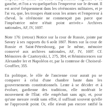
gauche, et l'on a vu quelquefois l'empereur sur le devant. Il
est arrivé fréquemment dans les cérémonies militaires, et je
l'ai vu, que, les troupes étant sous les armes et l'empereur à
cheval, la cérémonie ne commençait pas parce que
l'impératrice mère n'était point arrivée.» Archives
nationales, AF, IV, 1697.
Note 176: (retour) Notice sur la cour de Russie, jointe par
Savary à ses rapports du 6 août 1807. Notes sur la cour de
Russie et Saint-Pétersbourg, par le même, mémoire
conservé aux archives nationales, AF, IV, 1697. Cf.
Mémoires de Czartoryski, I, 275, 384, et Réminiscences sur
Alexandre Ier et Napoléon er, par la comtesse de Choiseul-
Gouffier, 355.
En politique, le rôle de l'ancienne cour aurait pu se
comparer à celui d'une chambre haute dans les
gouvernements constitutionnels. Lente à se décider et à
évoluer, gardienne des traditions, elle modérait le
mouvement de l'État; elle empêchait sans agir, et, pour
qu'une mesure restât sans effet, il suffisait souvent qu'elle
ne l'approuvât point. Or, elle n'avait pas encore ratifié la