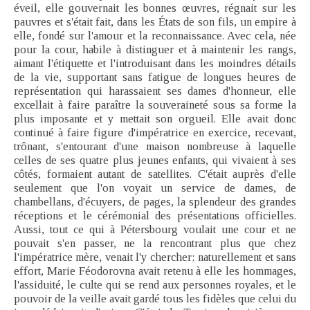
éveil, elle gouvernait les bonnes œuvres, régnait sur les
pauvres et s'était fait, dans les États de son fils, un empire à
elle, fondé sur l'amour et la reconnaissance. Avec cela, née
pour la cour, habile à distinguer et à maintenir les rangs,
aimant l'étiquette et l'introduisant dans les moindres détails
de la vie, supportant sans fatigue de longues heures de
représentation qui harassaient ses dames d'honneur, elle
excellait à faire paraître la souveraineté sous sa forme la
plus imposante et y mettait son orgueil. Elle avait donc
continué à faire figure d'impératrice en exercice, recevant,
trônant, s'entourant d'une maison nombreuse à laquelle
celles de ses quatre plus jeunes enfants, qui vivaient à ses
côtés, formaient autant de satellites. C'était auprès d'elle
seulement que l'on voyait un service de dames, de
chambellans, d'écuyers, de pages, la splendeur des grandes
réceptions et le cérémonial des présentations officielles.
Aussi, tout ce qui à Pétersbourg voulait une cour et ne
pouvait s'en passer, ne la rencontrant plus que chez
l'impératrice mère, venait l'y chercher; naturellement et sans
effort, Marie Féodorovna avait retenu à elle les hommages,
l'assiduité, le culte qui se rend aux personnes royales, et le
pouvoir de la veille avait gardé tous les fidèles que celui du