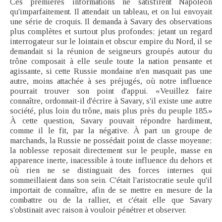
Ces premières informations ne satisfirent Napoléon
qu'imparfaitement. Il attendait un tableau, et on lui envoyait
une série de croquis. Il demanda à Savary des observations
plus complètes et surtout plus profondes; jetant un regard
interrogateur sur le lointain et obscur empire du Nord, il se
demandait si la réunion de seigneurs groupés autour du
trône composait à elle seule toute la nation pensante et
agissante, si cette Russie mondaine n'en masquait pas une
autre, moins attachée à ses préjugés, où notre influence
pourrait trouver son point d'appui. «Veuillez faire
connaître, ordonnait-il d'écrire à Savary, s'il existe une autre
société, plus loin du trône, mais plus près du peuple 185.»
À cette question, Savary pouvait répondre hardiment,
comme il le fit, par la négative. À part un groupe de
marchands, la Russie ne possédait point de classe moyenne;
la noblesse reposait directement sur le peuple, masse en
apparence inerte, inacessible à toute influence du dehors et
où rien ne se distinguait des forces internes qui
sommeillaient dans son sein. C'était l'aristocratie seule qu'il
importait de connaître, afin de se mettre en mesure de la
combattre ou de la rallier, et c'était elle que Savary
s'obstinait avec raison à vouloir pénétrer et observer.