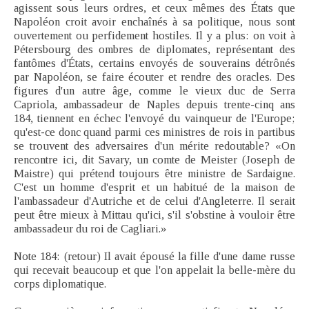
agissent sous leurs ordres, et ceux mêmes des États que
Napoléon croit avoir enchaînés à sa politique, nous sont
ouvertement ou perfidement hostiles. Il y a plus: on voit à
Pétersbourg des ombres de diplomates, représentant des
fantômes d'États, certains envoyés de souverains détrônés
par Napoléon, se faire écouter et rendre des oracles. Des
figures d'un autre âge, comme le vieux duc de Serra
Capriola, ambassadeur de Naples depuis trente-cinq ans
184, tiennent en échec l'envoyé du vainqueur de l'Europe;
qu'est-ce donc quand parmi ces ministres de rois in partibus
se trouvent des adversaires d'un mérite redoutable? «On
rencontre ici, dit Savary, un comte de Meister (Joseph de
Maistre) qui prétend toujours être ministre de Sardaigne.
C'est un homme d'esprit et un habitué de la maison de
l'ambassadeur d'Autriche et de celui d'Angleterre. Il serait
peut être mieux à Mittau qu'ici, s'il s'obstine à vouloir être
ambassadeur du roi de Cagliari.»
Note 184: (retour) Il avait épousé la fille d'une dame russe
qui recevait beaucoup et que l'on appelait la belle-mère du
corps diplomatique.