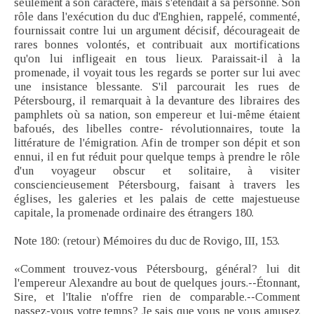
seulement à son caractère, mais s'étendait à sa personne. Son
rôle dans l'exécution du duc d'Enghien, rappelé, commenté,
fournissait contre lui un argument décisif, décourageait de
rares bonnes volontés, et contribuait aux mortifications
qu'on lui infligeait en tous lieux. Paraissait-il à la
promenade, il voyait tous les regards se porter sur lui avec
une insistance blessante. S'il parcourait les rues de
Pétersbourg, il remarquait à la devanture des libraires des
pamphlets où sa nation, son empereur et lui-même étaient
bafoués, des libelles contre- révolutionnaires, toute la
littérature de l'émigration. Afin de tromper son dépit et son
ennui, il en fut réduit pour quelque temps à prendre le rôle
d'un voyageur obscur et solitaire, à visiter
consciencieusement Pétersbourg, faisant à travers les
églises, les galeries et les palais de cette majestueuse
capitale, la promenade ordinaire des étrangers 180.
Note 180: (retour) Mémoires du duc de Rovigo, III, 153.
«Comment trouvez-vous Pétersbourg, général? lui dit
l'empereur Alexandre au bout de quelques jours.--Étonnant,
Sire, et l'Italie n'offre rien de comparable.--Comment
passez-vous votre temps? Je sais que vous ne vous amusez