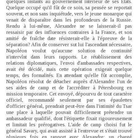
quelques instants au gouvernement intérieur de ses États.
Quelque occupé qu'il fût de ce soin, sa pensée se reportait
souvent, et non sans inquiétude, vers le jeune monarque qui
venait de disparaître dans les profondeurs de la Russie.
Rendu à lui-même, Alexandre ne se laisserait-il pas
ressaisir par des influences contraires à la France, et son
amitié de fraîche date résisterait-elle à l'épreuve de la
séparation? Afin de conserver sut lui l'ascendant nécessaire,
Napoléon voulut qu'aucune solution de continuité
n'intervînt dans leurs rapports. Le rétablissement des
relations diplomatiques, l'envoi d'ambassades respectives,
avait été décidé, mais cette opération exigeait quelque
temps, des formalités. En attendant qu'elle fût accomplie,
Napoléon résolut de détacher auprès d'Alexandre l'un de
ses aides de camp et de l'accréditer à Pétersbourg en
mission temporaire. Cet envoyé, dépourvu de tout caractère
officiel, recommandé seulement par ses épaulettes
d'officier général, prendrait peut-être dans l'intimité du Tsar
une place à laquelle pouvait difficilement prétendre un
ambassadeur qualifié, dont l'étiquette fixait rigoureusement
et limitait les prérogatives. L'aide de camp choisi fut le
général Savary, qui avait assisté à l'entrevue et s'était trouvé
plusieurs fois en rapport avec Alexandre: un chargé