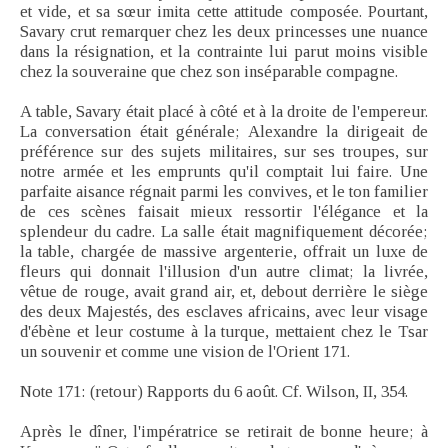
et vide, et sa sœur imita cette attitude composée. Pourtant,
Savary crut remarquer chez les deux princesses une nuance
dans la résignation, et la contrainte lui parut moins visible
chez la souveraine que chez son inséparable compagne.
A table, Savary était placé à côté et à la droite de l'empereur.
La conversation était générale; Alexandre la dirigeait de
préférence sur des sujets militaires, sur ses troupes, sur
notre armée et les emprunts qu'il comptait lui faire. Une
parfaite aisance régnait parmi les convives, et le ton familier
de ces scènes faisait mieux ressortir l'élégance et la
splendeur du cadre. La salle était magnifiquement décorée;
la table, chargée de massive argenterie, offrait un luxe de
fleurs qui donnait l'illusion d'un autre climat; la livrée,
vêtue de rouge, avait grand air, et, debout derrière le siège
des deux Majestés, des esclaves africains, avec leur visage
d'ébène et leur costume à la turque, mettaient chez le Tsar
un souvenir et comme une vision de l'Orient 171.
Note 171: (retour) Rapports du 6 août. Cf. Wilson, II, 354.
Après le dîner, l'impératrice se retirait de bonne heure; à