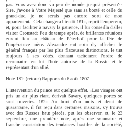
pas. Vous avez donc vu peu de monde jusqu'à présent?--
Sire, j'avoue à Votre Majesté que sans sa bonté et celle du
grand-duc, je ne serais pas encore sorti de mon
appartement.--Cela changera bientôt 181», reprit l'empereur,
et, pour faciliter à Savary la patience, il lui conseilla d'aller
visiter Cronstadt. Peu de temps après, de brillantes réunions
eurent lieu au château de Péterhof pour la fête de
l'impératrice mère. Alexandre eut soin d'y afficher le
général français par les plus flatteuses distinctions, le tint
toujours à ses côtés, donnant tacitement l'ordre de
reconnaître en lui l'hôte autorisé de la Russie et le
représentant d'un allié.
Note 181: (retour) Rapports du 6 août 1807.
L'intervention du prince eut quelque effet. «Les visages ont
pris un air plus riant, écrivait Savary, quelques portes se
sont ouvertes. 182» Au bout d'un mois et demi de
quarantaine, il fut reçu dans certaines maisons, s'y trouva
avec des Russes haut placés, put les observer, et, le 23
septembre, une première note, après une sommaire et
franche constatation des tendances hostiles de la société,