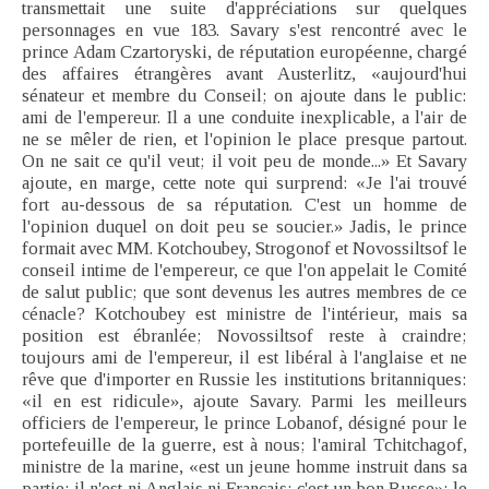
transmettait une suite d'appréciations sur quelques
personnages en vue 183. Savary s'est rencontré avec le
prince Adam Czartoryski, de réputation européenne, chargé
des affaires étrangères avant Austerlitz, «aujourd'hui
sénateur et membre du Conseil; on ajoute dans le public:
ami de l'empereur. Il a une conduite inexplicable, a l'air de
ne se mêler de rien, et l'opinion le place presque partout.
On ne sait ce qu'il veut; il voit peu de monde...» Et Savary
ajoute, en marge, cette note qui surprend: «Je l'ai trouvé
fort au-dessous de sa réputation. C'est un homme de
l'opinion duquel on doit peu se soucier.» Jadis, le prince
formait avec MM. Kotchoubey, Strogonof et Novossiltsof le
conseil intime de l'empereur, ce que l'on appelait le Comité
de salut public; que sont devenus les autres membres de ce
cénacle? Kotchoubey est ministre de l'intérieur, mais sa
position est ébranlée; Novossiltsof reste à craindre;
toujours ami de l'empereur, il est libéral à l'anglaise et ne
rêve que d'importer en Russie les institutions britanniques:
«il en est ridicule», ajoute Savary. Parmi les meilleurs
officiers de l'empereur, le prince Lobanof, désigné pour le
portefeuille de la guerre, est à nous; l'amiral Tchitchagof,
ministre de la marine, «est un jeune homme instruit dans sa
partie; il n'est ni Anglais ni Français; c'est un bon Russe»; le