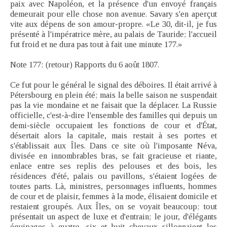
paix avec Napoléon, et la présence d'un envoyé français
demeurait pour elle chose non avenue. Savary s'en aperçut
vite aux dépens de son amour-propre. «Le 30, dit-il, je fus
présenté à l'impératrice mère, au palais de Tauride; l'accueil
fut froid et ne dura pas tout à fait une minute 177.»
Note 177: (retour) Rapports du 6 août 1807.
Ce fut pour le général le signal des déboires. Il était arrivé à
Pétersbourg en plein été; mais la belle saison ne suspendait
pas la vie mondaine et ne faisait que la déplacer. La Russie
officielle, c'est-à-dire l'ensemble des familles qui depuis un
demi-siècle occupaient les fonctions de cour et d'État,
désertait alors la capitale, mais restait à ses portes et
s'établissait aux Îles. Dans ce site où l'imposante Néva,
divisée en innombrables bras, se fait gracieuse et riante,
enlace entre ses replis des pelouses et des bois, les
résidences d'été, palais ou pavillons, s'étaient logées de
toutes parts. Là, ministres, personnages influents, hommes
de cour et de plaisir, femmes à la mode, élisaient domicile et
restaient groupés. Aux Îles, on se voyait beaucoup; tout
présentait un aspect de luxe et d'entrain; le jour, d'élégants
équipages à quatre, six et huit chevaux sillonnaient les