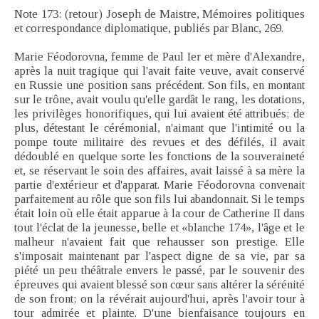
Note 173: (retour) Joseph de Maistre, Mémoires politiques
et correspondance diplomatique, publiés par Blanc, 269.
Marie Féodorovna, femme de Paul Ier et mère d'Alexandre,
après la nuit tragique qui l'avait faite veuve, avait conservé
en Russie une position sans précédent. Son fils, en montant
sur le trône, avait voulu qu'elle gardât le rang, les dotations,
les privilèges honorifiques, qui lui avaient été attribués; de
plus, détestant le cérémonial, n'aimant que l'intimité ou la
pompe toute militaire des revues et des défilés, il avait
dédoublé en quelque sorte les fonctions de la souveraineté
et, se réservant le soin des affaires, avait laissé à sa mère la
partie d'extérieur et d'apparat. Marie Féodorovna convenait
parfaitement au rôle que son fils lui abandonnait. Si le temps
était loin où elle était apparue à la cour de Catherine II dans
tout l'éclat de la jeunesse, belle et «blanche 174», l'âge et le
malheur n'avaient fait que rehausser son prestige. Elle
s'imposait maintenant par l'aspect digne de sa vie, par sa
piété un peu théâtrale envers le passé, par le souvenir des
épreuves qui avaient blessé son cœur sans altérer la sérénité
de son front; on la révérait aujourd'hui, après l'avoir tour à
tour admirée et plainte. D'une bienfaisance toujours en