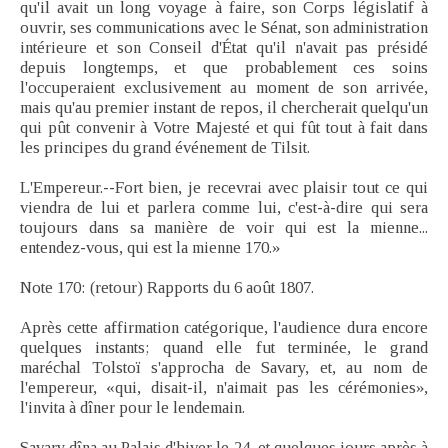
qu'il avait un long voyage à faire, son Corps législatif à
ouvrir, ses communications avec le Sénat, son administration
intérieure et son Conseil d'État qu'il n'avait pas présidé
depuis longtemps, et que probablement ces soins
l'occuperaient exclusivement au moment de son arrivée,
mais qu'au premier instant de repos, il chercherait quelqu'un
qui pût convenir à Votre Majesté et qui fût tout à fait dans
les principes du grand événement de Tilsit.
L'Empereur.--Fort bien, je recevrai avec plaisir tout ce qui
viendra de lui et parlera comme lui, c'est-à-dire qui sera
toujours dans sa manière de voir qui est la mienne...
entendez-vous, qui est la mienne 170.»
Note 170: (retour) Rapports du 6 août 1807.
Après cette affirmation catégorique, l'audience dura encore
quelques instants; quand elle fut terminée, le grand
maréchal Tolstoï s'approcha de Savary, et, au nom de
l'empereur, «qui, disait-il, n'aimait pas les cérémonies»,
l'invita à dîner pour le lendemain.
Savary dîna au Palais d'hiver le 24, et quelques jours après à