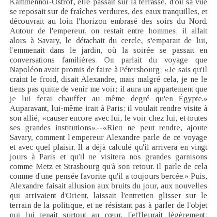
Kammennoï-Ostrof, elle passait sur la terrasse, d'où sa vue
se reposait sur de fraîches verdures, des eaux tranquilles, et
découvrait au loin l'horizon embrasé des soirs du Nord.
Autour de l'empereur, on restait entre hommes; il allait
alors à Savary, le détachait du cercle, s'emparait de lui,
l'emmenait dans le jardin, où la soirée se passait en
conversations familières. On parlait du voyage que
Napoléon avait promis de faire à Pétersbourg: «Je sais qu'il
craint le froid, disait Alexandre, mais malgré cela, je ne le
tiens pas quitte de venir me voir; il aura un appartement que
je lui ferai chauffer au même degré qu'en Égypte.»
Auparavant, lui-même irait à Paris; il voulait rendre visite à
son allié, «causer encore avec lui, le voir chez lui, et toutes
ses grandes institutions».--«Rien ne peut rendre, ajoute
Savary, comment l'empereur Alexandre parle de ce voyage
et avec quel plaisir. Il a déjà calculé qu'il arrivera en vingt
jours à Paris et qu'il ne visitera nos grandes garnisons
comme Metz et Strasbourg qu'à son retour. Il parle de cela
comme d'une pensée favorite qu'il a toujours bercée.» Puis,
Alexandre faisait allusion aux bruits du jour, aux nouvelles
qui arrivaient d'Orient, laissait l'entretien glisser sur le
terrain de la politique, et ne résistant pas à parler de l'objet
qui lui tenait surtout au cœur, l'effleurait légèrement: