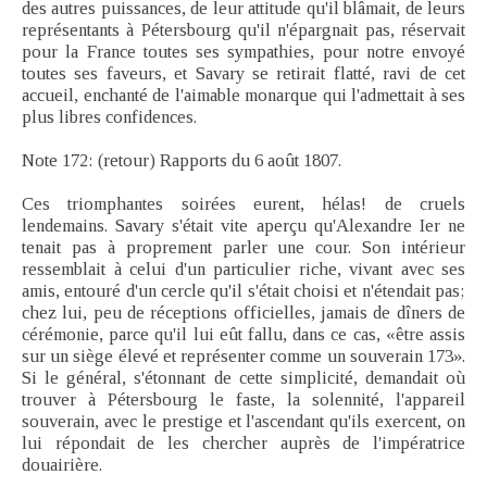
des autres puissances, de leur attitude qu'il blâmait, de leurs
représentants à Pétersbourg qu'il n'épargnait pas, réservait
pour la France toutes ses sympathies, pour notre envoyé
toutes ses faveurs, et Savary se retirait flatté, ravi de cet
accueil, enchanté de l'aimable monarque qui l'admettait à ses
plus libres confidences.
Note 172: (retour) Rapports du 6 août 1807.
Ces triomphantes soirées eurent, hélas! de cruels
lendemains. Savary s'était vite aperçu qu'Alexandre Ier ne
tenait pas à proprement parler une cour. Son intérieur
ressemblait à celui d'un particulier riche, vivant avec ses
amis, entouré d'un cercle qu'il s'était choisi et n'étendait pas;
chez lui, peu de réceptions officielles, jamais de dîners de
cérémonie, parce qu'il lui eût fallu, dans ce cas, «être assis
sur un siège élevé et représenter comme un souverain 173».
Si le général, s'étonnant de cette simplicité, demandait où
trouver à Pétersbourg le faste, la solennité, l'appareil
souverain, avec le prestige et l'ascendant qu'ils exercent, on
lui répondait de les chercher auprès de l'impératrice
douairière.