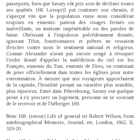
passeports, bien que Savary eût pris soin de décliner toutes
ses qualités 168. Lorsqu'il put continuer son chemin, il
s'aperçut vite que la population russe nous considérait
toujours en ennemis: partout des visages fermés ou
malveillants, un mutisme impénétrable ou des paroles de
haine. Obéissant à l'impulsion précédemment donnée,
ignorant Tilsit, fonctionnaires et prêtres ne cessaient
d'exciter contre nous le sentiment national et religieux.
Comme Alexandre n'avait pas encore songé à révoquer
l'ordre donné d'appeler la malédiction du ciel sur les
Français, ennemis du Tsar, ennemis de Dieu, on continuait
de prier officiellement dans toutes les églises pour notre
extermination. À mesure que nos voyageurs approchaient
de la capitale, l'hostilité prenait un caractère plus sensible,
plus injurieux. Entré dans Pétersbourg, Savary eut quelque
peine à s'y procurer un logement, personne ne se souciant
de le recevoir et de l'héberger 169.
Note 168: (retour) Life of general sir Robert Wilson, from
autobiographical Memoirs, Journal, etc. London, 1862, II,
319-20.