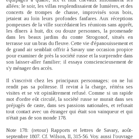
allées; le soir, les villas resplendissaient de lumières, et des
concerts de trompes de chasse, improvisés sous bois,
jetaient au loin leurs profondes fanfares. Aux réceptions
pompeuses de la ville succédaient les réunions sans apprêt,
les dîners à huit, dix ou douze personnes, la promenade
dans les beaux jardins du comte Strogonof, situés en
terrasse sur un bras du fleuve. Cette vie d'épanouissement et
de grand air semblait offrir à Savary une occasion propice
pour examiner de près la société russe et la surprendre dans
son laisser-aller familier; il essaya consciencieusement de
s'y ménager des accès.
Il s'inscrivit chez les principaux personnages; on ne lui
rendit pas sa politesse. Il revint à la charge, réitéra ses
visites et se vit opiniâtrement refusé. Comme si un rapide
mot d'ordre eût circulé, la société russe se murait dans ses
préjugés de caste, dans ses passions nationales, et refusait
tout contact avec un étranger qui était son vainqueur et qui
n'était pas de son monde 178.
Note 178: (retour) Rapports et lettres de Savary, août-
septembre 1807. Cf. Wilson, II, 315-56. Voy. aussi l'ouvrage