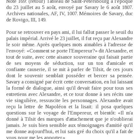
Note 169: (retour) Tableau de Saint-Pétersbourg à l'époque
du 23 juillet au 5 août, envoyé par Savary le 6 août 1807.
Archives nationales, AF, IV, 1007. Mémoires de Savary, duc
de Rovigo, III, 149.
Pour se retrouver en pays ami, il lui fallut passer le seuil du
palais impérial. Arrivé le 23 juillet, il fut reçu par Alexandre
le soir même. Après quelques mots aimables à l'adresse de
l'envoyé: «Comment se porte l'Empereur?» dit Alexandre, et
tout de suite, avec cette aisance souveraine qui faisait partie
de ses moyens de séduction, sur un ton d'amicale et
confiante causerie, il se mit à parler de Tilsit, de ces jours
dont le souvenir semblait posséder et bercer sa pensée.
Savary a consigné par écrit cette conversation, en lui laissant
la formé de dialogue, ainsi qu'il devait faire pour tous ses
entretiens avec Alexandre, et ce tour donne à ses récits une
vie singulière, ressuscite les personnages. Alexandre avait
reçu la lettre de Napoléon et la lisait; il posa quelques
questions sur le voyage de l'Empereur, et bientôt: «Il m'a
donné à Tilsit des marques d'attachement que je n'oublierai
jamais. Je suis bien sensible aux témoignages d'amitié qu'il
me donne aujourd'hui, et lui sais gré du choix qu'il a fait de
vous pour me les apporter.»