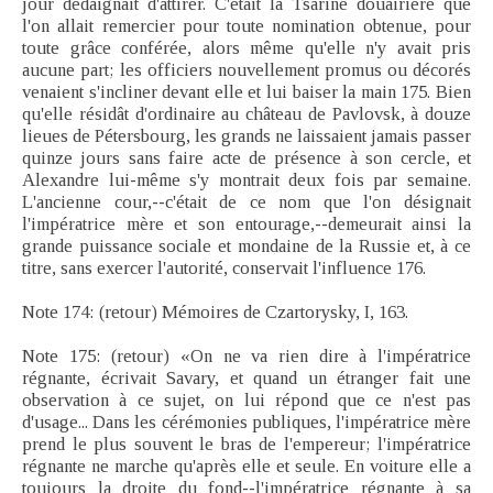
jour dédaignait d'attirer. C'était la Tsarine douairière que
l'on allait remercier pour toute nomination obtenue, pour
toute grâce conférée, alors même qu'elle n'y avait pris
aucune part; les officiers nouvellement promus ou décorés
venaient s'incliner devant elle et lui baiser la main 175. Bien
qu'elle résidât d'ordinaire au château de Pavlovsk, à douze
lieues de Pétersbourg, les grands ne laissaient jamais passer
quinze jours sans faire acte de présence à son cercle, et
Alexandre lui-même s'y montrait deux fois par semaine.
L'ancienne cour,--c'était de ce nom que l'on désignait
l'impératrice mère et son entourage,--demeurait ainsi la
grande puissance sociale et mondaine de la Russie et, à ce
titre, sans exercer l'autorité, conservait l'influence 176.
Note 174: (retour) Mémoires de Czartorysky, I, 163.
Note 175: (retour) «On ne va rien dire à l'impératrice
régnante, écrivait Savary, et quand un étranger fait une
observation à ce sujet, on lui répond que ce n'est pas
d'usage... Dans les cérémonies publiques, l'impératrice mère
prend le plus souvent le bras de l'empereur; l'impératrice
régnante ne marche qu'après elle et seule. En voiture elle a
toujours la droite du fond--l'impératrice régnante à sa