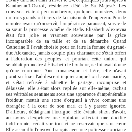
Kaminennoï-Ostrof, résidence d'été de Sa Majesté. Les
convives étaient peu nombreux, quelques ministres, deux
ou trois grands officiers de la maison de l'empereur. Peu de
minutes avant qu'on servît, l'impératrice paraissait, suivie de
sa sœur la princesse Amélie de Bade. Élisabeth Alexievna
était fort jolie et vraiment souveraine par la grâce
incomparable de sa taille et de sa démarche. Quand
Catherine II l'avait choisie pour en faire la femme du grand-
duc Alexandre, jamais couple plus charmant ne s'était offert
à l'adoration des peuples, et pourtant cette union, qui
semblait promettre à Élisabeth le bonheur, ne lui avait donné
qu'une couronne. Ame romanesque et fière, elle n'avait
point su fixer l'adolescent inquiet auquel on l'avait mariée,
et s'était refusée à admettre le partage; incomprise et
délaissée, elle s'était alors repliée sur elle-même, cachait
ses véritables sentiments sous une apparence d'impénétrable
froideur, mettait une sorte d'orgueil à vivre comme une
étrangère à la cour de son mari et à y passer ignorée.
D'ailleurs, dédaignant l'intrigue, elle évitait, sinon d'avoir,
au moins d'exprimer une opinion, affectait une docilité
indifférente, cédait sur tout et ne réservait que son cœur.
Elle accueillit l'envoyé français avec une politesse souriante