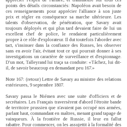
points des détails circonstanciés: Napoléon avait besoin de
ces renseignements pour apprécier l'alliance à son juste
prix et régler en conséquence sa marche ultérieure. Les
talents d'observation, de pénétration, que Savary avait
toujours déployés et qui plus tard devaient faire de lui un
excellent chef de police, le rendaient particulièrement
propre à ce rôle d'explorateur. Il dut toutefois l'aborder avec
tact, s'insinuer dans la confiance des Russes, les observer
sans en avoir l'air, évitant tout ce qui pourrait donner à ses
investigations un caractère de surveillance et d'espionnage.
D'un mot, Talleyrand lui traça sa conduite: «Tâchez, lui dit-
il, de savoir beaucoup en demandant peu 167.»
Note 167: (retour) Lettre de Savary au ministre des relations
extérieures, 9 septembre 1807.
Savary passa le Niémen avec une suite d'officiers et de
secrétaires. Les Français traversèrent d'abord l'étroite bande
de territoire prussien que n'avaient pas occupé nos armées,
parlant haut, commandant en maîtres, menant grand tapage de
vainqueurs. À la frontière de Russie, il leur en fallut
rabattre. Pour commencer, on les assujettit à la formalité des