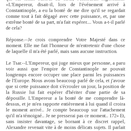
«L'Empereur, disait-il, lors de l'événement arrivé à
Constantinople, a eu la bonté de me dire qu'il se regardait
comme tout à fait dégagé avec cette puissance, et, par une
extrême bonté de sa part, m'a fait espérer..... Vous a-t-il parlé
de cela?
Réponse.--Je crois comprendre Votre Majesté dans ce
moment. Elle me fait l'honneur de m'entretenir d'une chose
de laquelle il m'a été parlé, mais sans aucune instruction.
Le Tsar.--L'Empereur, qui juge mieux que personne, a paru
voir aussi que l'empire de Constantinople ne pouvait
longtemps encore occuper une place parmi les puissances
de l'Europe. Nous avons beaucoup parlé de cela, et j'avoue
que si cette puissance doit s'écrouler un jour, la position de
la Russie lui fait espérer d'hériter d'une partie de sa
dépouille. L'Empereur a la bonté de me comprendre là-
dessus, et je m'en rapporte entièrement à lui quand il croira
le moment arrivé... Je compte beaucoup sur l'attachement
qu'il m'a témoigné... Je ne presserai pas ce moment... 172» Et,
sans insister davantage, se bornant à ce discret rappel,
Alexandre revenait vite à de moins délicats sujets. Il parlait