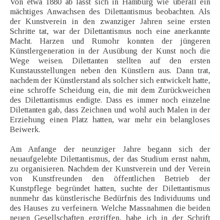
Von etwa 1880 ab lässt sich in Hamburg wie überall ein
mächtiges Anwachsen des Dilettantismus beobachten. Als
der Kunstverein in den zwanziger Jahren seine ersten
Schritte tat, war der Dilettantismus noch eine anerkannte
Macht. Harzen und Rumohr konnten der jüngeren
Künstlergeneration in der Ausübung der Kunst noch die
Wege weisen. Dilettanten stellten auf den ersten
Kunstausstellungen neben den Künstlern aus. Dann trat,
nachdem der Künstlerstand als solcher sich entwickelt hatte,
eine schroffe Scheidung ein, die mit dem Zurückweichen
des Dilettantismus endigte. Dass es immer noch einzelne
Dilettanten gab, dass Zeichnen und wohl auch Malen in der
Erziehung einen Platz hatten, war mehr ein belangloses
Beiwerk.
Am Anfange der neunziger Jahre begann sich der
neuaufgelebte Dilettantismus, der das Studium ernst nahm,
zu organisieren. Nachdem der Kunstverein und der Verein
von Kunstfreunden den öffentlichen Betrieb der
Kunstpflege begründet hatten, suchte der Dilettantismus
nunmehr das künstlerische Bedürfnis des Individuums und
des Hauses zu verfeinern. Welche Massnahmen die beiden
neuen Gesellschaften ergriffen, habe ich in der Schrift