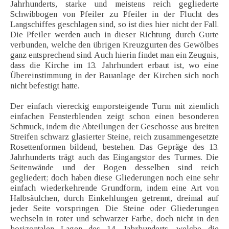
Jahrhunderts, starke und meistens reich gegliederte
Schwibbogen von Pfeiler zu Pfeiler in der Flucht des
Langschiffes geschlagen sind, so ist dies hier nicht der Fall.
Die Pfeiler werden auch in dieser Richtung durch Gurte
verbunden, welche den übrigen Kreuzgurten des Gewölbes
ganz entsprechend sind. Auch hierin findet man ein Zeugnis,
dass die Kirche im 13. Jahrhundert erbaut ist, wo eine
Übereinstimmung in der Bauanlage der Kirchen sich noch
nicht befestigt hatte.
Der einfach viereckig emporsteigende Turm mit ziemlich
einfachen Fensterblenden zeigt schon einen besonderen
Schmuck, indem die Abteilungen der Geschosse aus breiten
Streifen schwarz glasierter Steine, reich zusammengesetzte
Rosettenformen bildend, bestehen. Das Gepräge des 13.
Jahrhunderts trägt auch das Eingangstor des Turmes. Die
Seitenwände und der Bogen desselben sind reich
gegliedert; doch haben diese Gliederungen noch eine sehr
einfach wiederkehrende Grundform, indem eine Art von
Halbsäulchen, durch Einkehlungen getrennt, dreimal auf
jeder Seite vorspringen. Die Steine oder Gliederungen
wechseln in roter und schwarzer Farbe, doch nicht in den
horizontalen Lagen des 14. Jahrhunderts, welche die