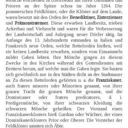
Mönche erscheinen in Greifswald mit ihren Gardiänen und
Prioren an der Spitze schon im Jahre 1264. Die
pommerschen Feldklöster, oder die Klöster auf dem Lande,
waren besetzt mit den Orden der
Benediktiner, Zisterzienser
und
Prämonstratenser
. Diese erwarben Landbesitz, trieben
Ackerbau und Viehzucht und waren für die Verbesserung
der Landwirtschaft und Anlegung neuer Dörfer tätig. Im
Anfange des 13. Jahrhunderts entstanden in Italien und
Frankreich neue Orden, welche Bettelorden hießen, weil
sie keinen Landbesitz erwarben, sondern vom Einsammeln
milder Gaben lebten. Ihre Mönche gingen zu diesem
Zwecke in den Kirchen während des Gottesdienstes mit
Brettern herum, auf welche man die Gaben legte. Sie bauten
sich gewöhnlich nur in den Städten dicht an der Stadtmauer
an. Zu diesen Bettelorden gehörten u. a. die
Franziskaner
,
auch fratres minores oder Minoriten genannt, von ihrer
grauen Tracht die grauen Mönche genannt, und die
Dominicaner oder fratres predicatores, d. i.
Predigermönche, von ihrer schwarzen Kleidung die
schwarzen Mönche geheißen. Der Vorstand eines
Franziskanerklosters hieß Gardian oder Wächter, der eines
Dominikanerklosters Prior oder Oberer. Die Vorsteher der
Feldklöster nannten sich Äbte.