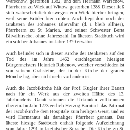
Warschow, gestorben 1382, und dem Hermann Warschow,
Pfarrherrn zu Wiek auf Wittow, gestorben 1388. Dieser ließ
sich wahrscheinlich deswegen von Wiek hierher bringen,
weil seine Brüder hier ruhten. Auch liegt dort noch der
Grabstein des Johannes Blievalhir (d. i. bleib allhier),
Pfarrherrn zu St. Marien, und seiner Schwester Berta
Blivalhirsche, ohne Jahreszahl. Im ältesten Stadtbuch wird
ein solcher Johannes im Jahre 1329 erwähnt.
Auch befindet sich in dieser Kirche der Denkstein auf den
Tod des im Jahre 1462 erschlagenen hiesigen
Bürgermeisters Heinrich Rubenow, welcher verschieden ist
von seinem Grabsteine, der in der Kirche der grauen
Mönche lag, aber nicht mehr vorhanden ist.
Auch die Jacobikirche hält der Prof. Kugler ihrer Bauart
nach für ein Werk aus der zweiten Hälfte des 13.
Jahrhunderts. Damit stimmen die Urkunden vollkommen
überein. Im Jahr 1273 verlieh Herzog Barnim I. das Patronat
der Jacobikirche dem Hospitale zum heiligen Geist, und es
wird Hermannus als damaliger Pfarrherr genannt. Das
älteste hiesige Stadtbuch enthält folgende Aufzeichnung
vom Jahre 1291 in lateinischer Sprache: Die Kirche zu St.