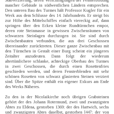
Stabverzierung, deren Verschlingungen der Fensterbildung
mancher Gebäude in südwestlichen Ländern entsprechen.
Den unteren Bau des Turmes hält Professor Kugler für ein
Werk aus dem Schlusse des 14. Jahrhunderts. Er steigt bis
zur Höhe des Mittelschiffes einfach viereckig auf, dann
springen über den Ecken kleine Rundtürmchen empor,
deren rote Steinmasse in gewissen Zwischenräumen von
schwarzen Steinlagen durchzogen ist. Sie sind durch
Zwischenbauten verbunden, die aus drei Geschossen
übereinander zurücktreten. Dieser ganze Zwischenbau mit
den Türmchen in Gestalt einer Burg scheint ein jüngeres
Zeitalter anzudeuten. Dann folgt der wiederum
altertümlichere schlanke, achteckige Oberbau des Turmes
in zwei Geschossen, die durch einen Rosettenfries
geschieden werden, und deren Fensterblenden mit sehr
schönen Rosetten von schwarz glasierten Steinen verziert
sind. Über die Spitze enthält ein eigener Exkurs am Ende
des Werks Näheres.
Zu den in der Nicolaikirche noch übrigen Grabsteinen
gehört der des Johann Rotermund, zwei und zwanzigsten
Abtes zu Eldena, gestorben 1369; der des Hartwich, sechs
und zwanzigsten Abtes daselbst, gestorben l447; der von