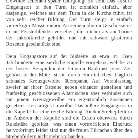
Gewölbe scheinen später übergelegt zu sein. Das äußere
Eingangstor in den Turm ist ziemlich einfach, aber
dasjenige, welches aus dem Turm in die Kirche führt, ist
von sehr reicher Bildung. Der Turm steigt in einfach
viereckiger Masse empor. An seinem oberen Geschosse ist
er mit Fensterblenden versehen, die reicher als am Turme
der Jakobikirche gebildet und mit schwarz glasierten
Rosetten geschmückt sind.
Dem Eingangstore auf der Südseite ist etwa im 15ten
Jahrhunderte eine zierliche Kapelle vorgebaut, welche zu
den besten Beispielen der feineren Baukunst jener Zeit
gehört. In der Mitte ist sie durch ein einfaches, länglich
schmales Kreuzgewölbe überspannt. Auf Veranlassung
zweier an ihrer Ostseite neben einander gestellten und
fünfseitig geschlossenen Altarnischen aber verbindet sich
mit jenem Kreuzgewölbe ein eigentümlich zusammen
gesetztes sternartiges Gewölbe. Das äußere Eingangstor in
die Kapelle hat eine reiche Bildung. An den Strebepfeilern
im Äußeren der Kapelle sind die Ecken oberwärts durch
Rundstäbe gebildet, was einen vortrefflichen Eindruck
hervorbringt; leider sind nur die freien Türmchen über den
Strebepfeilern nicht mehr vorhanden.