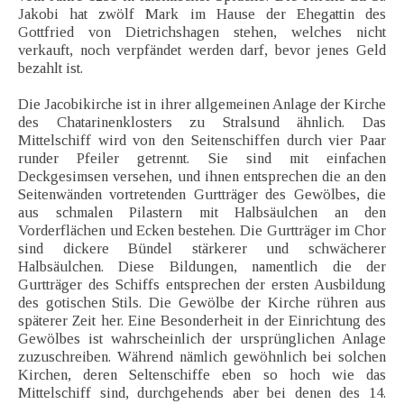
Jakobi hat zwölf Mark im Hause der Ehegattin des
Gottfried von Dietrichshagen stehen, welches nicht
verkauft, noch verpfändet werden darf, bevor jenes Geld
bezahlt ist.
Die Jacobikirche ist in ihrer allgemeinen Anlage der Kirche
des Chatarinenklosters zu Stralsund ähnlich. Das
Mittelschiff wird von den Seitenschiffen durch vier Paar
runder Pfeiler getrennt. Sie sind mit einfachen
Deckgesimsen versehen, und ihnen entsprechen die an den
Seitenwänden vortretenden Gurtträger des Gewölbes, die
aus schmalen Pilastern mit Halbsäulchen an den
Vorderflächen und Ecken bestehen. Die Gurtträger im Chor
sind dickere Bündel stärkerer und schwächerer
Halbsäulchen. Diese Bildungen, namentlich die der
Gurtträger des Schiffs entsprechen der ersten Ausbildung
des gotischen Stils. Die Gewölbe der Kirche rühren aus
späterer Zeit her. Eine Besonderheit in der Einrichtung des
Gewölbes ist wahrscheinlich der ursprünglichen Anlage
zuzuschreiben. Während nämlich gewöhnlich bei solchen
Kirchen, deren Seltenschiffe eben so hoch wie das
Mittelschiff sind, durchgehends aber bei denen des 14.