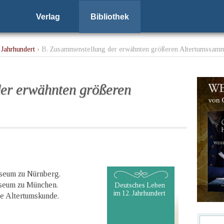
Verlag
Bibliothek
 Jahrhundert
› B. Zusammenstellung der erwähnten größeren Altertumssam
er erwähnten größeren
seum zu Nürnberg.
useum zu München.
Deutsches Leben
im 12. Jahrhundert
he Altertumskunde.