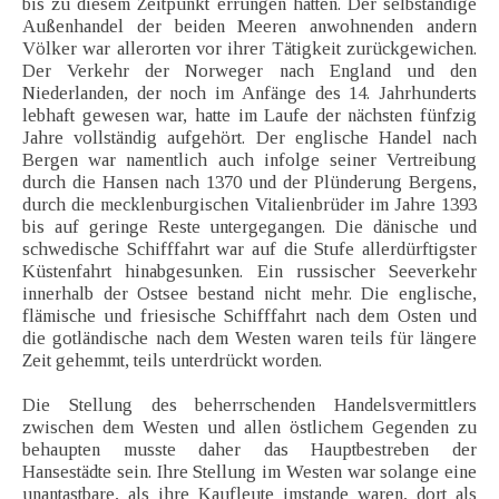
bis zu diesem Zeitpunkt errungen hatten. Der selbständige
Außenhandel der beiden Meeren anwohnenden andern
Völker war allerorten vor ihrer Tätigkeit zurückgewichen.
Der Verkehr der Norweger nach England und den
Niederlanden, der noch im Anfänge des 14. Jahrhunderts
lebhaft gewesen war, hatte im Laufe der nächsten fünfzig
Jahre vollständig aufgehört. Der englische Handel nach
Bergen war namentlich auch infolge seiner Vertreibung
durch die Hansen nach 1370 und der Plünderung Bergens,
durch die mecklenburgischen Vitalienbrüder im Jahre 1393
bis auf geringe Reste untergegangen. Die dänische und
schwedische Schifffahrt war auf die Stufe allerdürftigster
Küstenfahrt hinabgesunken. Ein russischer Seeverkehr
innerhalb der Ostsee bestand nicht mehr. Die englische,
flämische und friesische Schifffahrt nach dem Osten und
die gotländische nach dem Westen waren teils für längere
Zeit gehemmt, teils unterdrückt worden.
Die Stellung des beherrschenden Handelsvermittlers
zwischen dem Westen und allen östlichem Gegenden zu
behaupten musste daher das Hauptbestreben der
Hansestädte sein. Ihre Stellung im Westen war solange eine
unantastbare, als ihre Kaufleute imstande waren, dort als