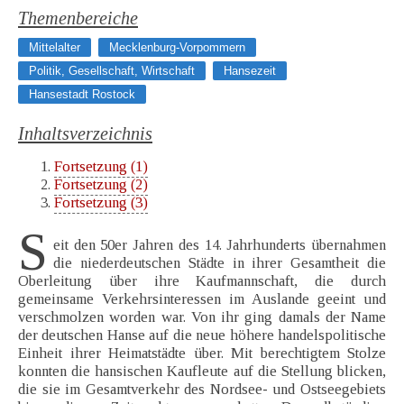
Themenbereiche
Mittelalter
Mecklenburg-Vorpommern
Politik, Gesellschaft, Wirtschaft
Hansezeit
Hansestadt Rostock
Inhaltsverzeichnis
Fortsetzung (1)
Fortsetzung (2)
Fortsetzung (3)
S
eit den 50er Jahren des 14. Jahrhunderts übernahmen
die niederdeutschen Städte in ihrer Gesamtheit die
Oberleitung über ihre Kaufmannschaft, die durch
gemeinsame Verkehrsinteressen im Auslande geeint und
verschmolzen worden war. Von ihr ging damals der Name
der deutschen Hanse auf die neue höhere handelspolitische
Einheit ihrer Heimatstädte über. Mit berechtigtem Stolze
konnten die hansischen Kaufleute auf die Stellung blicken,
die sie im Gesamtverkehr des Nordsee- und Ostseegebiets