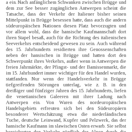
a ein. Nach anfänglichem Schwanken zwischen Brügge und
dem zur See besser zugänglichen Antwerpen scheint die
Tatsache, dass der Verkehr der Italiener bisher seinen
Mittelpunkt in Brügge besessen hatte, dass auch die andern
südeuropäischen Nationen diesen Platz bevorzugten und
vor allem wohl, dass die hansische Kaufmannschaft dort
ihren Stapel besaß, auch für die Richtung des italienischen
Seeverkehrs entscheidend gewesen zu sein. Auch während
des 15. Jahrhunderts residierten ihre Genossenschaften
neben der hansischen in Brügge und hatten dort den
Schwerpunkt ihres Verkehrs, außer wenn in Antwerpen die
freien Jahrmärkte, der Pfingst- und der Bamissenmarkt, die
im 15. Jahrhundert immer wichtiger für den Handel wurden,
stattfanden. Nur wenn der Handelsverkehr in Brügge
tiefgreifenden Störungen unterlag, wie z. B. in den
dreißiger und fünfziger Jahren des 15. Jahrhunderts, liefen
die venetianischen Galeeren mit ihrer Ladung nach
Antwerpen ein. Von Waren des nordeuropäischen
Handelsgebiets erfreuten sich bei den Südeuropäern
besonderer Wertschätzung etwa die niederländischen
Tuche, deutsche Leinwand, Kupfer und Pelzwerk, das der
hansische Kaufmann im slawischen Osten erwarb. Sie selbst
bereicherten den Verkehr nördlich der Alpen durch die