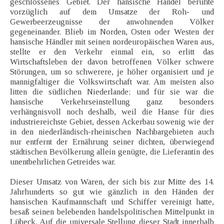
geschlossenes Gebiet. Der hansische Handel beruhte
vorzüglich auf dem Umsatze der Roh- und
Gewerbeerzeugnisse der anwohnenden Völker
gegeneinander. Blieb im Norden, Osten oder Westen der
hansische Händler mit seinen nordeuropäischen Waren aus,
stellte er den Verkehr einmal ein, so erlitt das
Wirtschaftsleben der davon betroffenen Völker schwere
Störungen, um so schwerere, je höher organisiert und je
mannigfaltiger die Volkswirtschaft war. Am meisten also
litten die südlichen Niederlande; und für sie war die
hansische Verkehrseinstellung ganz besonders
verhängnisvoll noch deshalb, weil die Hanse für dies
industriereichste Gebiet, dessen Ackerbau sowenig wie der
in den niederländisch-rheinischen Nachbargebieten auch
nur entfernt der Ernährung seiner dichten, überwiegend
städtischen Bevölkerung allein genügte, die Lieferantin des
unentbehrlichen Getreides war.
Dieser Umsatz von Waren, der sich bis zur Mitte des 14.
Jahrhunderts so gut wie gänzlich in den Händen der
hansischen Kaufmannschaft und Schiffer vereinigt hatte,
besaß seinen belebenden handelspolitischen Mittelpunkt in
Lübeck. Auf die universale Stellung dieser Stadt innerhalb