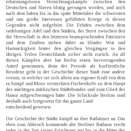
erbarmungslosen Vernichtungskampfe zwischen den
Deutschen und Slaven blutig gerungen worden, und auch
nach dem haben bis in das späte Mittelalter die schwersten
und uns große Interessen geführten Kriege in diesen
Gegenden nicht aufgehört. Die Fehden zwischen dem
raublustigen Adel und den Städten, der Streit zwischen den
die Herrschaft in den letzteren beanspruchenden Patriziern
und dem Zünften stehen dabei an blinder Wut und
Hartnäckigkeit hinter den gleichen Vorgängen in den
übrigen Teilen Deutschlands sicher nicht zurück. An all
diesen Kämpfen aber hat Berlin einen hervorragenden
Anteil genommen, denn der Periode als kurfürstliche
Residenz geht in der Geschichte dieser Stadt eine andere
voraus, in welcher sie sich allein aus eigener Kraft von dem
in Sumpf und Moor versteckten Fischerdorfe zu dem Haupt
des mächtigen märkischen Städtebundes und zum Glied der
Hansa aufgeschwungen hatte. Die Schicksale Berlins sind
deshalb auch fortgesetzt für das ganze Land
entscheidend gewesen.
Die Geschichte der Städte knüpft an ihre Rathäuser an. Das
eben zum Abbruch kommende alte Berliner Rathaus reicht
indes in der Zeit seiner Errichtung mir bis in die Mitte des