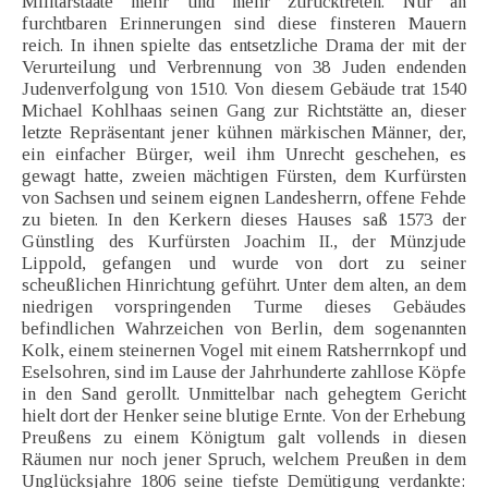
Militärstaate mehr und mehr zurücktreten. Nur an
furchtbaren Erinnerungen sind diese finsteren Mauern
reich. In ihnen spielte das entsetzliche Drama der mit der
Verurteilung und Verbrennung von 38 Juden endenden
Judenverfolgung von 1510. Von diesem Gebäude trat 1540
Michael Kohlhaas seinen Gang zur Richtstätte an, dieser
letzte Repräsentant jener kühnen märkischen Männer, der,
ein einfacher Bürger, weil ihm Unrecht geschehen, es
gewagt hatte, zweien mächtigen Fürsten, dem Kurfürsten
von Sachsen und seinem eignen Landesherrn, offene Fehde
zu bieten. In den Kerkern dieses Hauses saß 1573 der
Günstling des Kurfürsten Joachim II., der Münzjude
Lippold, gefangen und wurde von dort zu seiner
scheußlichen Hinrichtung geführt. Unter dem alten, an dem
niedrigen vorspringenden Turme dieses Gebäudes
befindlichen Wahrzeichen von Berlin, dem sogenannten
Kolk, einem steinernen Vogel mit einem Ratsherrnkopf und
Eselsohren, sind im Lause der Jahrhunderte zahllose Köpfe
in den Sand gerollt. Unmittelbar nach gehegtem Gericht
hielt dort der Henker seine blutige Ernte. Von der Erhebung
Preußens zu einem Königtum galt vollends in diesen
Räumen nur noch jener Spruch, welchem Preußen in dem
Unglücksjahre 1806 seine tiefste Demütigung verdankte: