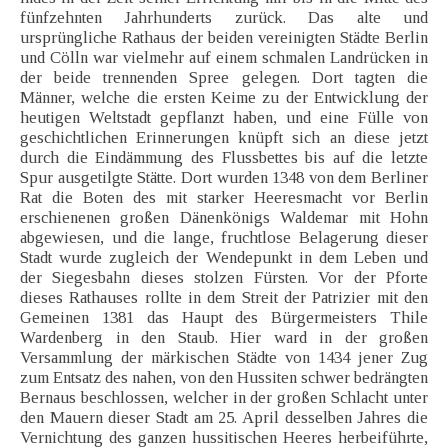
fünfzehnten Jahrhunderts zurück. Das alte und
ursprüngliche Rathaus der beiden vereinigten Städte Berlin
und Cölln war vielmehr auf einem schmalen Landrücken in
der beide trennenden Spree gelegen. Dort tagten die
Männer, welche die ersten Keime zu der Entwicklung der
heutigen Weltstadt gepflanzt haben, und eine Fülle von
geschichtlichen Erinnerungen knüpft sich an diese jetzt
durch die Eindämmung des Flussbettes bis auf die letzte
Spur ausgetilgte Stätte. Dort wurden 1348 von dem Berliner
Rat die Boten des mit starker Heeresmacht vor Berlin
erschienenen großen Dänenkönigs Waldemar mit Hohn
abgewiesen, und die lange, fruchtlose Belagerung dieser
Stadt wurde zugleich der Wendepunkt in dem Leben und
der Siegesbahn dieses stolzen Fürsten. Vor der Pforte
dieses Rathauses rollte in dem Streit der Patrizier mit den
Gemeinen 1381 das Haupt des Bürgermeisters Thile
Wardenberg in den Staub. Hier ward in der großen
Versammlung der märkischen Städte von 1434 jener Zug
zum Entsatz des nahen, von den Hussiten schwer bedrängten
Bernaus beschlossen, welcher in der großen Schlacht unter
den Mauern dieser Stadt am 25. April desselben Jahres die
Vernichtung des ganzen hussitischen Heeres herbeiführte,