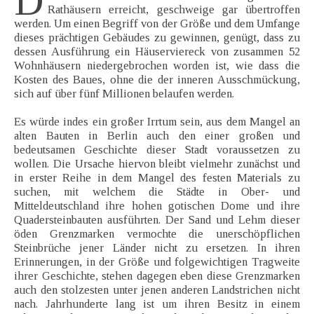
D
Rathäusern erreicht, geschweige gar übertroffen
werden. Um einen Begriff von der Größe und dem Umfange
dieses prächtigen Gebäudes zu gewinnen, genügt, dass zu
dessen Ausführung ein Häuserviereck von zusammen 52
Wohnhäusern niedergebrochen worden ist, wie dass die
Kosten des Baues, ohne die der inneren Ausschmückung,
sich auf über fünf Millionen belaufen werden.
Es würde indes ein großer Irrtum sein, aus dem Mangel an
alten Bauten in Berlin auch den einer großen und
bedeutsamen Geschichte dieser Stadt voraussetzen zu
wollen. Die Ursache hiervon bleibt vielmehr zunächst und
in erster Reihe in dem Mangel des festen Materials zu
suchen, mit welchem die Städte in Ober- und
Mitteldeutschland ihre hohen gotischen Dome und ihre
Quadersteinbauten ausführten. Der Sand und Lehm dieser
öden Grenzmarken vermochte die unerschöpflichen
Steinbrüche jener Länder nicht zu ersetzen. In ihren
Erinnerungen, in der Größe und folgewichtigen Tragweite
ihrer Geschichte, stehen dagegen eben diese Grenzmarken
auch den stolzesten unter jenen anderen Landstrichen nicht
nach. Jahrhunderte lang ist um ihren Besitz in einem