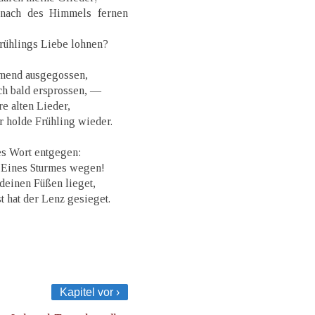
 nach des Himmels fernen
rühlings Liebe lohnen?
ömend ausgegossen,
ch bald ersprossen, —
re alten Lieder,
r holde Frühling wieder.
es Wort entgegen:
t Eines Sturmes wegen!
 deinen Füßen lieget,
 hat der Lenz gesieget.
Kapitel vor ›