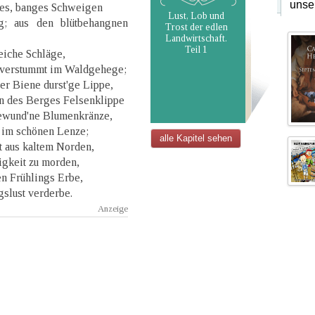
unse
res, banges Schweigen
Lust, Lob und
g; aus den blütbehangnen
Trost der edlen
Landwirtschaft.
Teil 1
eiche Schläge,
n verstummt im Waldgehege;
er Biene durst'ge Lippe,
n des Berges Felsenklippe
gewund'ne Blumenkränze,
t im schönen Lenze;
alle Kapitel sehen
t aus kaltem Norden,
igkeit zu morden,
en Frühlings Erbe,
gslust verderbe.