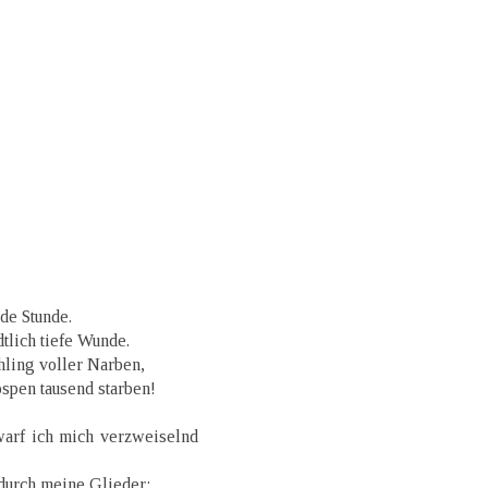
de Stunde.
tlich tiefe Wunde.
hling voller Narben,
spen tausend starben!
arf ich mich verzweiselnd
 durch meine Glieder;