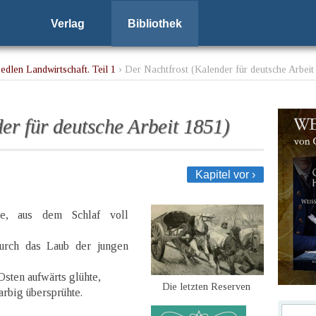
Verlag
Bibliothek
edlen Landwirtschaft. Teil 1
› Der Nachtfrost (Kalender für deutsche Arbeit
er für deutsche Arbeit 1851)
Kapitel vor ›
e, aus dem Schlaf voll
urch das Laub der jungen
sten aufwärts glühte,
Die letzten Reserven
rbig übersprühte.