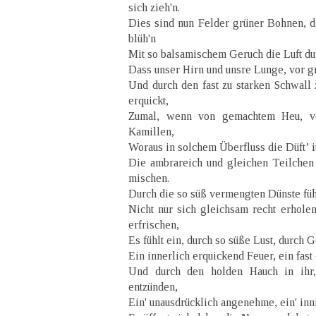
sich zieh'n.
Dies sind nun Felder grüner Bohnen, di
blüh'n
Mit so balsamischem Geruch die Luft du
Dass unser Hirn und unsre Lunge, vor g
Und durch den fast zu starken Schwall 
erquickt,
Zumal, wenn von gemachtem Heu, vo
Kamillen,
Woraus in solchem Überfluss die Düft’ it
Die ambrareich und gleichen Teilchen
mischen.
Durch die so süß vermengten Dünste füh
Nicht nur sich gleichsam recht erholen
erfrischen,
Es fühlt ein, durch so süße Lust, durch
Ein innerlich erquickend Feuer, ein fas
Und durch den holden Hauch in ihr,
entzünden,
Ein' unausdrücklich angenehme, ein' inni