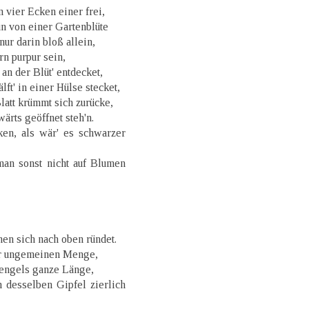
 vier Ecken einer frei,
n von einer Gartenblüte
nur darin bloß allein,
rn purpur sein,
 an der Blüt' entdecket,
ft' in einer Hülse stecket,
Blatt krümmt sich zurücke,
ärts geöffnet steh'n.
en, als wär' es schwarzer
man sonst nicht auf Blumen
chen sich nach oben ründet.
er ungemeinen Menge,
tengels ganze Länge,
 desselben Gipfel zierlich