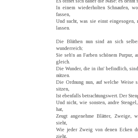
Es öffnet sich daher die Nase; es dehnt 
In einem wiederholten Schnaufen, w
fassen,
Und sucht, was sie einst eingesogen,
lassen.
Die Blüthen nun sind an sich selber
wunderreich;
Sie seh'n an Farben schönem Purpur,
gleich.
Die Wunder, die in ihn' befindlich, sind
nützen.
Die Ordnung nun, auf welche Weise si
sitzen,
Ist ebenfalls betrachtungswert. Der Ste
Und nicht, wie sonsten, andre Stengel,
hat,
Zeugt angenehme Blätter, Zweige, 
sieht,
Wie jeder Zweig von denen Ecken dre
zieht,