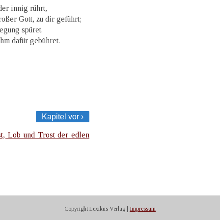
er innig rührt,
oßer Gott, zu dir geführt;
Regung spüret.
uhm dafür gebühret.
Kapitel vor ›
t, Lob und Trost der edlen
Copyright Lexikus Verlag |
Impressum