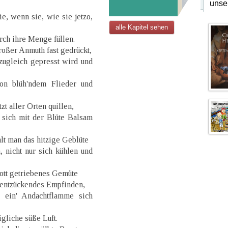
unse
e, wenn sie, wie sie jetzo,
alle Kapitel sehen
rch ihre Menge füllen.
roßer Anmuth fast gedrückt,
zugleich gepresst wird und
n blüh'ndem Flieder und
zt aller Orten quillen,
 sich mit der Blüte Balsam
lt man das hitzige Geblüte
, nicht nur sich kühlen und
 Gott getriebenes Gemüte
t entzückendes Empfinden,
 ein' Andachtflamme sich
gliche süße Luft.