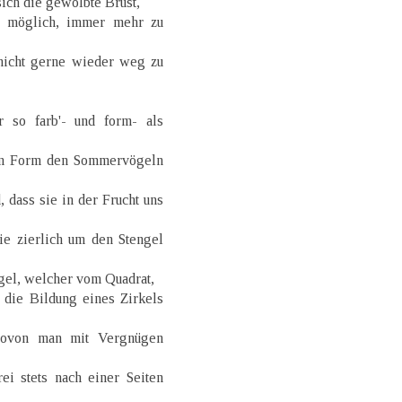
sich die gewölbte Brust,
o möglich, immer mehr zu
 nicht gerne wieder weg zu
 so farb'- und form- als
 an Form den Sommervögeln
, dass sie in der Frucht uns
e zierlich um den Stengel
ngel, welcher vom Quadrat,
 die Bildung eines Zirkels
wovon man mit Vergnügen
i stets nach einer Seiten