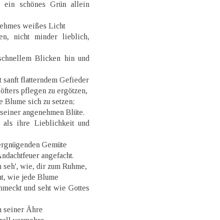
 ein schönes Grün allein
nehmes weißes Licht
, nicht minder lieblich,
chnellem Blicken hin und
sanft flatterndem Gefieder
öfters pflegen zu ergötzen,
e Blume sich zu setzen;
n seiner angenehmen Blüte.
als ihre Lieblichkeit und
vergnügenden Gemüte
Andachtfeuer angefacht.
ch seh', wie, dir zum Ruhme,
nt, wie jede Blume
chmeckt und seht wie Gottes
in seiner Ähre