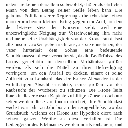
indem sie keinen derselben so besoldet, daß er als ehrlicher
Mann von dem Betrag seiner Stelle leben kann. Die
geheime Politik unserer Regierung erheischt dabei einen
ununterbrochenen kleinen Krieg gegen den Adel, in dem
der letztere stets den Kürzern zieht, weil eine
unbezwingliche Neigung zur Verschwendung ihm mehr
und mehr seine Unabhängigkeit von der Krone raubt. Fast
alle unsere Großen geben mehr aus, als sie einnehmen; der
Vater hinterläßt dem Sohne eine bedeutende
Schuldenmasse; dieser vermehrt sie, da die Bedürfnisse des
Luxus gemeinhin in demselben Verhältnisse größer
werden, als sich die Mittel zu ihrer Befriedigung
verringern; um den Ausfall zu decken, nimmt er seine
Zuflucht zum Lombard, das der Kaiser Alexander in der
wohlthätigen Absicht errichtete, seine großen vor der
Raubsucht der Wucherer zu schützen. Die Krone leiht
ihnen in dieser Anstalt Kapitale zu billigen Zinsen; doch nur
selten werden diese von ihnen entrichtet; ihre Schuldenlast
wächst von Jahr zu Jahr bis zu dem Augenblicke, wo das
Grundstück, welches der Krone zur Hypothek dient, nach
seinem ganzen Werthe an diese verfallen ist. Die
Leibeigenen des Edelmannes werden nun Kronbauern, und