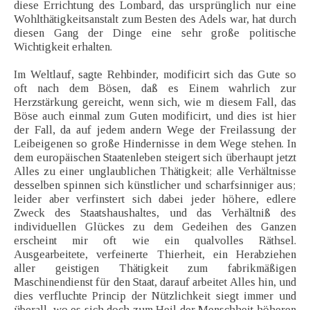
diese Errichtung des Lombard, das ursprünglich nur eine
Wohlthätigkeitsanstalt zum Besten des Adels war, hat durch
diesen Gang der Dinge eine sehr große politische
Wichtigkeit erhalten.
Im Weltlauf, sagte Rehbinder, modificirt sich das Gute so
oft nach dem Bösen, daß es Einem wahrlich zur
Herzstärkung gereicht, wenn sich, wie m diesem Fall, das
Böse auch einmal zum Guten modificirt, und dies ist hier
der Fall, da auf jedem andern Wege der Freilassung der
Leibeigenen so große Hindernisse in dem Wege stehen. In
dem europäischen Staatenleben steigert sich überhaupt jetzt
Alles zu einer unglaublichen Thätigkeit; alle Verhältnisse
desselben spinnen sich künstlicher und scharfsinniger aus;
leider aber verfinstert sich dabei jeder höhere, edlere
Zweck des Staatshaushaltes, und das Verhältniß des
individuellen Glückes zu dem Gedeihen des Ganzen
erscheint mir oft wie ein qualvolles Räthsel.
Ausgearbeitete, verfeinerte Thierheit, ein Herabziehen
aller geistigen Thätigkeit zum fabrikmäßigen
Maschinendienst für den Staat, darauf arbeitet Alles hin, und
dies verfluchte Princip der Nützlichkeit siegt immer und
überall, wo es sich doch zum Heil der Menschheit höheren