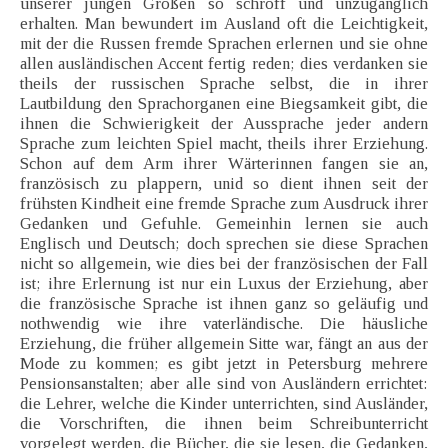
unserer jungen Großen so schroff und unzugänglich
erhalten. Man bewundert im Ausland oft die Leichtigkeit,
mit der die Russen fremde Sprachen erlernen und sie ohne
allen ausländischen Accent fertig reden; dies verdanken sie
theils der russischen Sprache selbst, die in ihrer
Lautbildung den Sprachorganen eine Biegsamkeit gibt, die
ihnen die Schwierigkeit der Aussprache jeder andern
Sprache zum leichten Spiel macht, theils ihrer Erziehung.
Schon auf dem Arm ihrer Wärterinnen fangen sie an,
französisch zu plappern, unid so dient ihnen seit der
frühsten Kindheit eine fremde Sprache zum Ausdruck ihrer
Gedanken und Gefuhle. Gemeinhin lernen sie auch
Englisch und Deutsch; doch sprechen sie diese Sprachen
nicht so allgemein, wie dies bei der französischen der Fall
ist; ihre Erlernung ist nur ein Luxus der Erziehung, aber
die französische Sprache ist ihnen ganz so geläufig und
nothwendig wie ihre vaterländische. Die häusliche
Erziehung, die früher allgemein Sitte war, fängt an aus der
Mode zu kommen; es gibt jetzt in Petersburg mehrere
Pensionsanstalten; aber alle sind von Ausländern errichtet:
die Lehrer, welche die Kinder unterrichten, sind Ausländer,
die Vorschriften, die ihnen beim Schreibunterricht
vorgelegt werden, die Bücher, die sie lesen, die Gedanken,