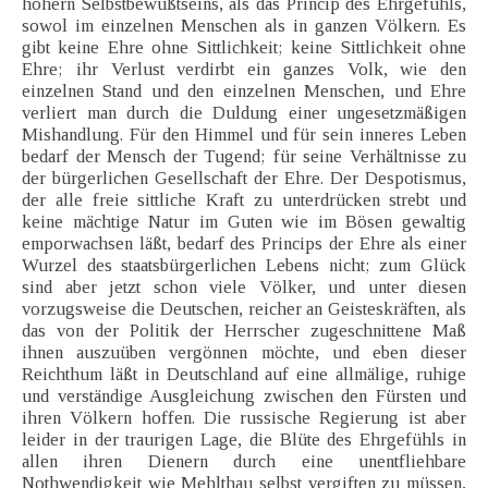
höhern Selbstbewußtseins, als das Princip des Ehrgefühls,
sowol im einzelnen Menschen als in ganzen Völkern. Es
gibt keine Ehre ohne Sittlichkeit; keine Sittlichkeit ohne
Ehre; ihr Verlust verdirbt ein ganzes Volk, wie den
einzelnen Stand und den einzelnen Menschen, und Ehre
verliert man durch die Duldung einer ungesetzmäßigen
Mishandlung. Für den Himmel und für sein inneres Leben
bedarf der Mensch der Tugend; für seine Verhältnisse zu
der bürgerlichen Gesellschaft der Ehre. Der Despotismus,
der alle freie sittliche Kraft zu unterdrücken strebt und
keine mächtige Natur im Guten wie im Bösen gewaltig
emporwachsen läßt, bedarf des Princips der Ehre als einer
Wurzel des staatsbürgerlichen Lebens nicht; zum Glück
sind aber jetzt schon viele Völker, und unter diesen
vorzugsweise die Deutschen, reicher an Geisteskräften, als
das von der Politik der Herrscher zugeschnittene Maß
ihnen auszuüben vergönnen möchte, und eben dieser
Reichthum läßt in Deutschland auf eine allmälige, ruhige
und verständige Ausgleichung zwischen den Fürsten und
ihren Völkern hoffen. Die russische Regierung ist aber
leider in der traurigen Lage, die Blüte des Ehrgefühls in
allen ihren Dienern durch eine unentfliehbare
Nothwendigkeit wie Mehlthau selbst vergiften zu müssen,