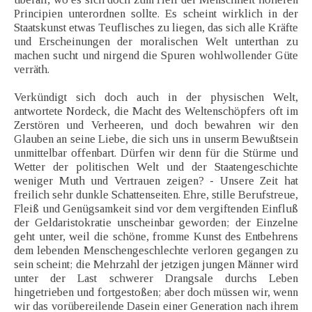
Principien unterordnen sollte. Es scheint wirklich in der
Staatskunst etwas Teuflisches zu liegen, das sich alle Kräfte
und Erscheinungen der moralischen Welt unterthan zu
machen sucht und nirgend die Spuren wohlwollender Güte
verräth.
Verkündigt sich doch auch in der physischen Welt,
antwortete Nordeck, die Macht des Weltenschöpfers oft im
Zerstören und Verheeren, und doch bewahren wir den
Glauben an seine Liebe, die sich uns in unserm Bewußtsein
unmittelbar offenbart. Dürfen wir denn für die Stürme und
Wetter der politischen Welt und der Staatengeschichte
weniger Muth und Vertrauen zeigen? - Unsere Zeit hat
freilich sehr dunkle Schattenseiten. Ehre, stille Berufstreue,
Fleiß und Genügsamkeit sind vor dem vergiftenden Einfluß
der Geldaristokratie unscheinbar geworden; der Einzelne
geht unter, weil die schöne, fromme Kunst des Entbehrens
dem lebenden Menschengeschlechte verloren gegangen zu
sein scheint; die Mehrzahl der jetzigen jungen Männer wird
unter der Last schwerer Drangsale durchs Leben
hingetrieben und fortgestoßen; aber doch müssen wir, wenn
wir das vorübereilende Dasein einer Generation nach ihrem