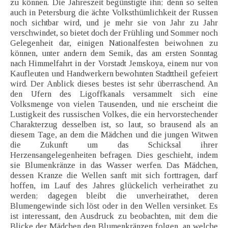
zu können. Die Jahreszeit begünstigte ihn; denn so selten
auch in Petersburg die ächte Volksthümlichkeit der Russen
noch sichtbar wird, und je mehr sie von Jahr zu Jahr
verschwindet, so bietet doch der Frühling und Sommer noch
Gelegenheit dar, einigen Nationalfesten beiwohnen zu
können, unter andern dem Semik, das am ersten Sonntag
nach Himmelfahrt in der Vorstadt Jemskoya, einem nur von
Kaufleuten und Handwerkern bewohnten Stadttheil gefeiert
wird. Der Anblick dieses bestes ist sehr überraschend. An
den Ufern des Ligoffkanals versammelt sich eine
Volksmenge von vielen Tausenden, und nie erscheint die
Lustigkeit des russischen Volkes, die ein hervorstechender
Charakterzug desselben ist, so laut, so brausend als an
diesem Tage, an dem die Mädchen und die jungen Witwen
die Zukunft um das Schicksal ihrer
Herzensangelegenheiten befragen. Dies geschieht, indem
sie Blumenkränze in das Wasser werfen. Das Mädchen,
dessen Kranze die Wellen sanft mit sich forttragen, darf
hoffen, im Lauf des Jahres glückelich verheirathet zu
werden; dagegen bleibt die unverheirathet, deren
Blumengewinde sich löst oder in den Wellen versinket. Es
ist interessant, den Ausdruck zu beobachten, mit dem die
Blicke der Mädchen den Blumenkränzen folgen, an welche