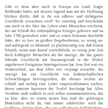
Gibt es denn aber noch in Europa ein Land, fragte
Rehbinder bitter, auf dessen Jugend man mit der Hoffnung
blicken dürfte, daß in ihr ein edleres und tüchtigeres
Geschlecht erwachsen wird? So einseitig und beschränkt
uns auch in der Idee das Leben eines Menschen erscheint,
der am Schluß des siebenjährigen Krieges geboren und im
Jahr 1789 gestorben wäre und so einen Zeitraum durchlebt
hätte, der so leer an großen Begebenheiten, so wenig an-
und aufregend, so lähmend, so philisterartig war, daß Einem
fröstelt, wenn man darauf zurückblickt, so erzog jene Zeit
doch kräftigere Menschen als die unsrige, die das ganze
lebende Geschlecht mit Sturmesgewalt in die Wirbel
ungeheurer Ereignisse hineingerissen hat. Jene Zeit war ein
Winterschlaf, aus dem Alles wie verjüngt erwachte; die
unsrige hat ein Geschlecht von leidenschaftlichen
Schwächlingen hervorgerufen, die ebenso reizbar als
schlaff und nichtig eine Leiter emporzuklimmen suchen,
deren unterste Sprossen der Teufel durchsägt hat. Alles
Veraltete muß endlich in sich selbst zusammenstürzen, das
ist klar; aber zu einem neuen Bau sind die gehörigen
Materialien nicht da, und immer zahlreicher wird die
kraftlose, üppige Rate, die aus willenlosen Schlafmützen,