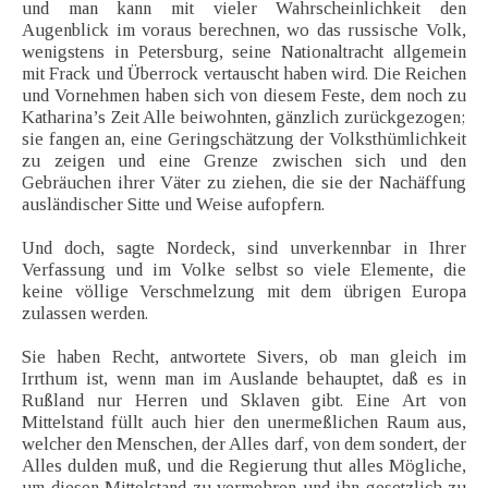
und man kann mit vieler Wahrscheinlichkeit den
Augenblick im voraus berechnen, wo das russische Volk,
wenigstens in Petersburg, seine Nationaltracht allgemein
mit Frack und Überrock vertauscht haben wird. Die Reichen
und Vornehmen haben sich von diesem Feste, dem noch zu
Katharina’s Zeit Alle beiwohnten, gänzlich zurückgezogen;
sie fangen an, eine Geringschätzung der Volksthümlichkeit
zu zeigen und eine Grenze zwischen sich und den
Gebräuchen ihrer Väter zu ziehen, die sie der Nachäffung
ausländischer Sitte und Weise aufopfern.
Und doch, sagte Nordeck, sind unverkennbar in Ihrer
Verfassung und im Volke selbst so viele Elemente, die
keine völlige Verschmelzung mit dem übrigen Europa
zulassen werden.
Sie haben Recht, antwortete Sivers, ob man gleich im
Irrthum ist, wenn man im Auslande behauptet, daß es in
Rußland nur Herren und Sklaven gibt. Eine Art von
Mittelstand füllt auch hier den unermeßlichen Raum aus,
welcher den Menschen, der Alles darf, von dem sondert, der
Alles dulden muß, und die Regierung thut alles Mögliche,
um diesen Mittelstand zu vermehren und ihn gesetzlich zu