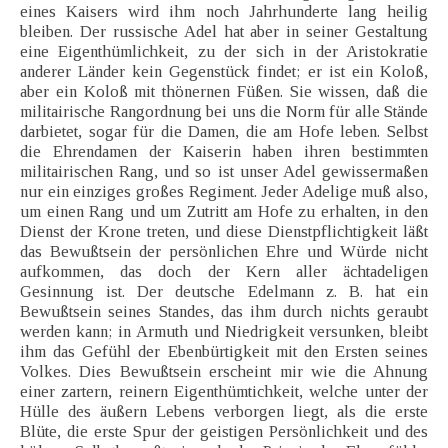
eines Kaisers wird ihm noch Jahrhunderte lang heilig
bleiben. Der russische Adel hat aber in seiner Gestaltung
eine Eigenthümlichkeit, zu der sich in der Aristokratie
anderer Länder kein Gegenstück findet; er ist ein Koloß,
aber ein Koloß mit thönernen Füßen. Sie wissen, daß die
militairische Rangordnung bei uns die Norm für alle Stände
darbietet, sogar für die Damen, die am Hofe leben. Selbst
die Ehrendamen der Kaiserin haben ihren bestimmten
militairischen Rang, und so ist unser Adel gewissermaßen
nur ein einziges großes Regiment. Jeder Adelige muß also,
um einen Rang und um Zutritt am Hofe zu erhalten, in den
Dienst der Krone treten, und diese Dienstpflichtigkeit läßt
das Bewußtsein der persönlichen Ehre und Würde nicht
aufkommen, das doch der Kern aller ächtadeligen
Gesinnung ist. Der deutsche Edelmann z. B. hat ein
Bewußtsein seines Standes, das ihm durch nichts geraubt
werden kann; in Armuth und Niedrigkeit versunken, bleibt
ihm das Gefühl der Ebenbürtigkeit mit den Ersten seines
Volkes. Dies Bewußtsein erscheint mir wie die Ahnung
einer zartern, reinern Eigenthümtichkeit, welche unter der
Hülle des äußern Lebens verborgen liegt, als die erste
Blüte, die erste Spur der geistigen Persönlichkeit und des