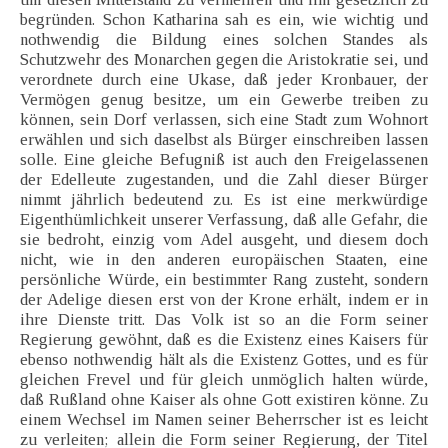
begründen. Schon Katharina sah es ein, wie wichtig und
nothwendig die Bildung eines solchen Standes als
Schutzwehr des Monarchen gegen die Aristokratie sei, und
verordnete durch eine Ukase, daß jeder Kronbauer, der
Vermögen genug besitze, um ein Gewerbe treiben zu
können, sein Dorf verlassen, sich eine Stadt zum Wohnort
erwählen und sich daselbst als Bürger einschreiben lassen
solle. Eine gleiche Befugniß ist auch den Freigelassenen
der Edelleute zugestanden, und die Zahl dieser Bürger
nimmt jährlich bedeutend zu. Es ist eine merkwürdige
Eigenthümlichkeit unserer Verfassung, daß alle Gefahr, die
sie bedroht, einzig vom Adel ausgeht, und diesem doch
nicht, wie in den anderen europäischen Staaten, eine
persönliche Würde, ein bestimmter Rang zusteht, sondern
der Adelige diesen erst von der Krone erhält, indem er in
ihre Dienste tritt. Das Volk ist so an die Form seiner
Regierung gewöhnt, daß es die Existenz eines Kaisers für
ebenso nothwendig hält als die Existenz Gottes, und es für
gleichen Frevel und für gleich unmöglich halten würde,
daß Rußland ohne Kaiser als ohne Gott existiren könne. Zu
einem Wechsel im Namen seiner Beherrscher ist es leicht
zu verleiten; allein die Form seiner Regierung, der Titel