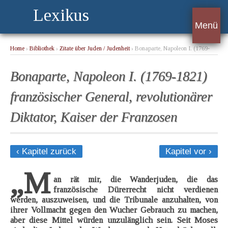
Lexikus
Menü
Home
›
Bibliothek
›
Zitate über Juden / Judenheit
› Bonaparte, Napoleon I. (1769-
1821) französischer General, revolutionärer Diktator, Kaiser der Franzosen
Bonaparte, Napoleon I. (1769-1821)
französischer General, revolutionärer
Diktator, Kaiser der Franzosen
‹ Kapitel zurück
Kapitel vor ›
„M
an rät mir, die Wanderjuden, die das
französische Dürerrecht nicht verdienen
werden, auszuweisen, und die Tribunale anzuhalten, von
ihrer Vollmacht gegen den Wucher Gebrauch zu machen,
aber diese Mittel würden unzulänglich sein. Seit Moses